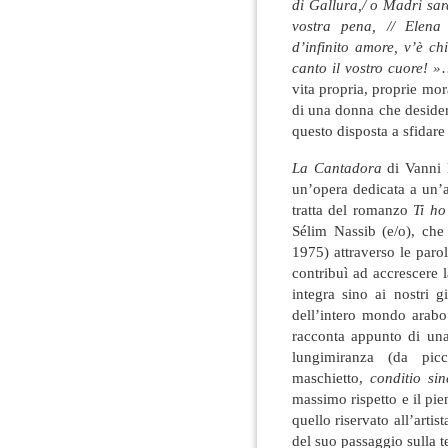
di Gallura,/ o Madri sar
vostra pena, // Elena
d’infinito amore, v’è chi
canto il vostro cuore! »
…
vita propria, proprie mor
di una donna che desidera
questo disposta a sfidare
La Cantadora
di Vanni 
un’opera dedicata a un’al
tratta del romanzo
Ti ho
Sélim Nassib (e/o), ch
1975) attraverso le paro
contribuì ad accrescere 
integra sino ai nostri 
dell’intero mondo arabo
racconta appunto di una
lungimiranza (da picc
maschietto,
conditio si
massimo rispetto e il pi
quello riservato all’art
del suo passaggio sulla ter