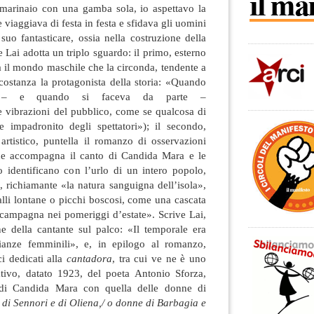
 marinaio con una gamba sola, io aspettavo la
 viaggiava di festa in festa e sfidava gli uomini
suo fantasticare, ossia nella costruzione della
 Lai adotta un triplo sguardo: il primo, esterno
ta il mondo maschile che la circonda, tendente a
rcostanza la protagonista della storia: «Quando
a – e quando si faceva da parte –
e vibrazioni del pubblico, come se qualcosa di
se impadronito degli spettatori»); il secondo,
 artistico, puntella il romanzo di osservazioni
che accompagna il canto di Candida Mara e le
lo identificano con l’urlo di un intero popolo,
, richiamante «la natura sanguigna dell’isola»,
lli lontane o picchi boscosi, come una cascata
 campagna nei pomeriggi d’estate». Scrive Lai,
ne della cantante sul palco: «Il temporale era
ianze femminili», e, in epilogo al romanzo,
ci dedicati alla
cantadora
, tra cui ve ne è uno
cativo, datato 1923, del poeta Antonio Sforza,
 di Candida Mara con quella delle donne di
di Sennori e di Oliena,/ o donne di Barbagia e