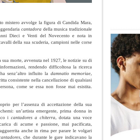
tto mistero avvolge la figura di Candida Mara,
eggendaria
cantadora
della musica tradizionale
 anni Dieci e Venti del Novecento e nota in
cavalli della sua scuderia, campioni nelle corse
a sua morte, avvenuta nel 1927, le notizie su di
informazioni, rendendo difficoltosa la ricerca
ha senz’altro influito la
damnatio memoriae
,
itta consistente nella cancellazione di qualsiasi
persona, come se essa non fosse mai esistita.
prio per l’assenza di accettazione della sua
 schemi: un’artista emergente, prima donna in
alco i
cantadores a chiterra
, dotata una voce
 carica di acume e passione, mai pacificata,
e agguerrita anche in rima per parare le volgari
cantadores
, che durante le gare indicavano la