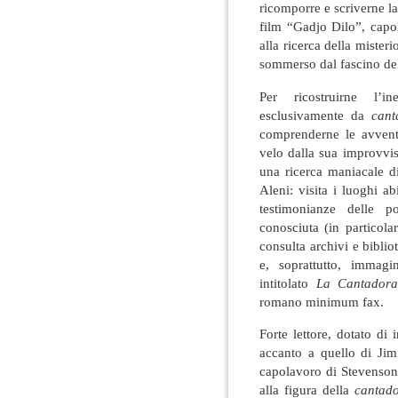
ricomporre e scriverne l
film “Gadjo Dilo”, capo
alla ricerca della miste
sommerso dal fascino del
Per ricostruirne l’i
esclusivamente da
cant
comprenderne le avventu
velo dalla sua improvvis
una ricerca maniacale di
Aleni: visita i luoghi a
testimonianze delle 
conosciuta (in particola
consulta archivi e biblio
e, soprattutto, immag
intitolato
La Cantador
romano minimum fax.
Forte lettore, dotato di 
accanto a quello di Ji
capolavoro di Stevenso
alla figura della
cantad