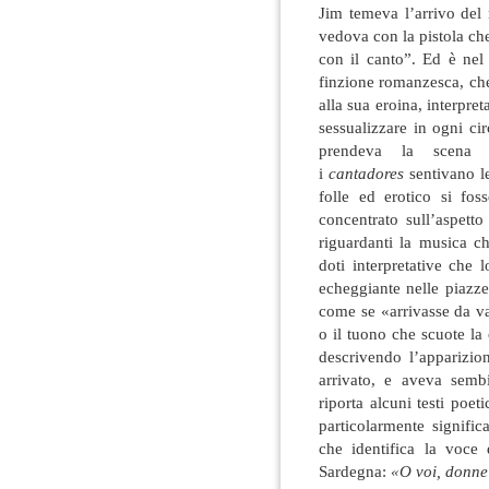
Jim temeva l’arrivo del
vedova con la pistola che
con il canto”. Ed è nel 
finzione romanzesca, che
alla sua eroina, interpre
sessualizzare in ogni ci
prendeva la scen
i
cantadores
sentivano l
folle ed erotico si fos
concentrato sull’aspetto
riguardanti la musica 
doti interpretative che 
echeggiante nelle piazze
come se «arrivasse da va
o il tuono che scuote la
descrivendo l’apparizio
arrivato, e aveva semb
riporta alcuni testi poeti
particolarmente signifi
che identifica la voce
Sardegna:
«O voi, donne 