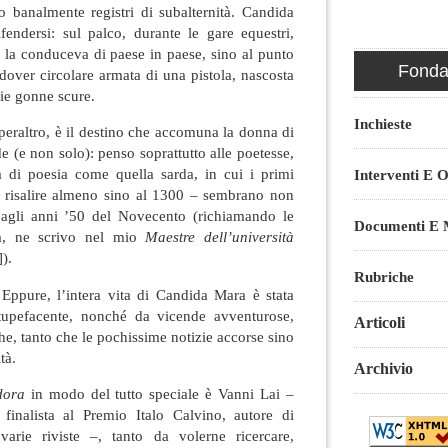
o banalmente registri di subalternità. Candida
ndersi: sul palco, durante le gare equestri,
e la conduceva di paese in paese, sino al punto
Fondaz
dover circolare armata di una pistola, nascosta
pie gonne scure.
Inchieste
 peraltro, è il destino che accomuna la donna di
de (e non solo): penso soprattutto alle poetesse,
a di poesia come quella sarda, in cui i primi
Interventi E O
 risalire almeno sino al 1300 – sembrano non
o agli anni ’50 del Novecento (richiamando le
Documenti E M
la, ne scrivo nel mio
Maestre dell’università
).
Rubriche
 Eppure, l’intera vita di Candida Mara è stata
tupefacente, nonché da vicende avventurose,
Articoli
e, tanto che le pochissime notizie accorse sino
tà.
Archivio
dora
in modo del tutto speciale è Vanni Lai –
finalista al Premio Italo Calvino, autore di
varie riviste –, tanto da volerne ricercare,