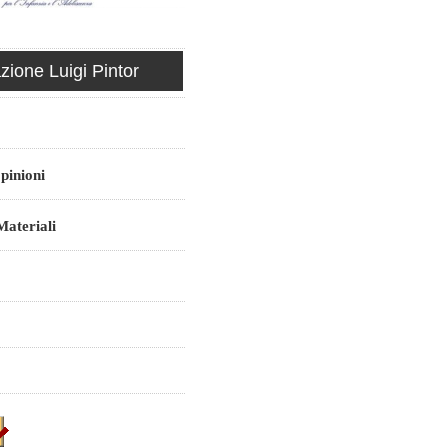
ione Luigi Pintor
pinioni
ateriali