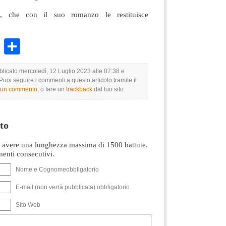
, che con il suo romanzo le restituisce
k
r
ail
WhatsApp
Condividi
blicato mercoledì, 12 Luglio 2023 alle 07:38 e
 Puoi seguire i commenti a questo articolo tramite il
e un commento
, o fare un
trackback
dal tuo sito.
to
avere una lunghezza massima di 1500 battute.
nti consecutivi.
Nome e Cognomeobbligatorio
E-mail (non verrà pubblicata) obbligatorio
Sito Web