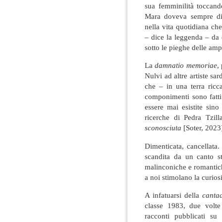
sua femminilità toccand
Mara doveva sempre dife
nella vita quotidiana ch
– dice la leggenda – da 
sotto le pieghe delle am
La
damnatio memoriae
,
Nulvi ad altre artiste sar
che – in una terra ricc
componimenti sono fatti
essere mai esistite sin
ricerche di Pedra Tzil
sconosciuta
[Soter, 2023]
Dimenticata, cancellata.
scandita da un canto s
malinconiche e romantich
a noi stimolano la curiosi
A infatuarsi della
canta
classe 1983, due volte 
racconti pubblicati su 