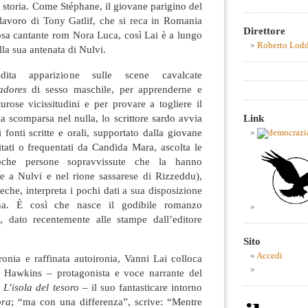
a storia. Come Stéphane, il giovane parigino del
lavoro di Tony Gatlif, che si reca in Romania
Direttore
riosa cantante rom Nora Luca, così Lai è a lungo
Roberto Lod
la sua antenata di Nulvi.
nedita apparizione sulle scene cavalcate
adores
di sesso maschile, per apprenderne e
rose vicissitudini e per provare a togliere il
a scomparsa nel nulla, lo scrittore sardo avvia
Link
 fonti scritte e orali, supportato dalla giovane
bitati o frequentati da Candida Mara, ascolta le
poche persone sopravvissute che la hanno
re a Nulvi e nel rione sassarese di Rizzeddu),
teche, interpreta i pochi dati a sua disposizione
ina. È così che nasce il godibile romanzo
a
, dato recentemente alle stampe dall’editore
Sito
Accedi
ironia e raffinata autoironia, Vanni Lai colloca
m Hawkins – protagonista e voce narrante del
n
L’isola del tesoro –
il suo fantasticare intorno
ora
; “ma con una differenza”, scrive: “Mentre