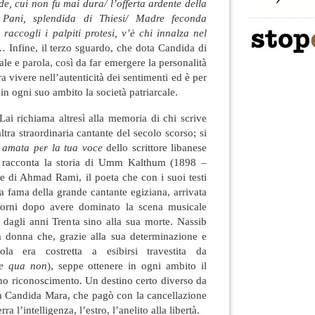
de, cui non fu mai dura/ l’offerta ardente della
 Pani, splendida di Thiesi/ Madre feconda
 raccogli i palpiti protesi, v’è chi innalza nel
 Infine, il terzo sguardo, che dota Candida di
ale e parola, così da far emergere la personalità
 vivere nell’autenticità dei sentimenti ed è per
 in ogni suo ambito la società patriarcale.
Lai richiama altresì alla memoria di chi scrive
tra straordinaria cantante del secolo scorso; si
 amata per la tua voce
dello scrittore libanese
e racconta la storia di Umm Kalthum (1898 –
le di Ahmad Rami, il poeta che con i suoi testi
la fama della grande cantante egiziana, arrivata
giorni dopo avere dominato la scena musicale
 dagli anni Trenta sino alla sua morte. Nassib
 donna che, grazie alla sua determinazione e
ola era costretta a esibirsi travestita da
ne qua non
), seppe ottenere in ogni ambito il
eno riconoscimento. Un destino certo diverso da
ista Candida Mara, che pagò con la cancellazione
ra l’intelligenza, l’estro, l’anelito alla libertà.