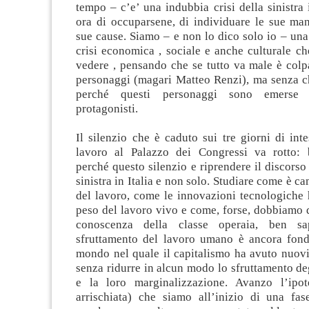
tempo – c’e’ una indubbia crisi della sinistra 
ora di occuparsene, di individuare le sue man
sue cause. Siamo – e non lo dico solo io – un
crisi economica , sociale e anche culturale c
vedere , pensando che se tutto va male è colp
personaggi (magari Matteo Renzi), ma senza c
perché questi personaggi sono emerse 
protagonisti.
Il silenzio che è caduto sui tre giorni di int
lavoro al Palazzo dei Congressi va rotto: 
perché questo silenzio e riprendere il discorso 
sinistra in Italia e non solo. Studiare come è c
del lavoro, come le innovazioni tecnologiche 
peso del lavoro vivo e come, forse, dobbiamo 
conoscenza della classe operaia, ben s
sfruttamento del lavoro umano è ancora fon
mondo nel quale il capitalismo ha avuto nuov
senza ridurre in alcun modo lo sfruttamento de
e la loro marginalizzazione. Avanzo l’ipot
arrischiata) che siamo all’inizio di una fa