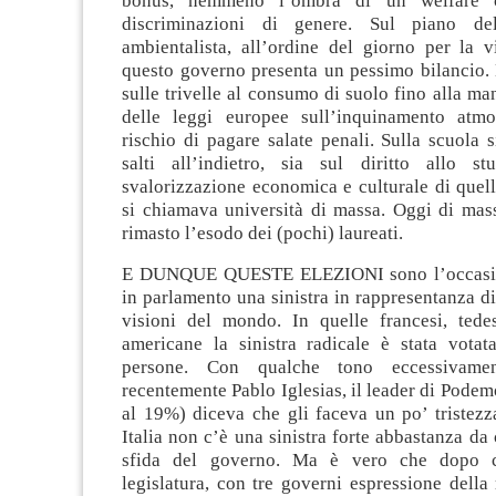
bonus, nemmeno l’ombra di un welfare c
discriminazioni di genere. Sul piano del
ambientalista, all’ordine del giorno per la v
questo governo presenta un pessimo bilancio.
sulle trivelle al consumo di suolo fino alla ma
delle leggi europee sull’inquinamento atmo
rischio di pagare salate penali. Sulla scuola 
salti all’indietro, sia sul diritto allo s
svalorizzazione economica e culturale di quel
si chiamava università di massa. Oggi di mas
rimasto l’esodo dei (pochi) laureati.
E DUNQUE QUESTE ELEZIONI sono l’occasio
in parlamento una sinistra in rappresentanza di 
visioni del mondo. In quelle francesi, tedes
americane la sinistra radicale è stata votat
persone. Con qualche tono eccessivament
recentemente Pablo Iglesias, il leader di Podem
al 19%) diceva che gli faceva un po’ tristezz
Italia non c’è una sinistra forte abbastanza da
sfida del governo. Ma è vero che dopo c
legislatura, con tre governi espressione della 