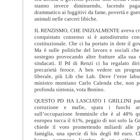
stanno invece diminuendo, facendo pag
drammatico ai fuggitivi da fame, povertà e guerr
animali nelle carceri libiche.
IL RENZISMO, CHE INIZIALMENTE aveva cre
conquistato consenso si è autodistrutto co
costituzionale. Che ci ha portato in dote il go
Ma è sulle politiche del lavoro e sociali che
sostegno provocando altre fratture alla sua s
sindacati. Il Pd di Renzi ci ha regalato diri
precarietà feroce. A ben vedere un progr
liberale, più Lib che Lab. Dove l’eroe labur
ministro montiano Carlo Calenda che, non p
profonda sintonia, vota Bonino.
QUESTO PD HA LASCIATO I GRILLINI parla
corruzione e mafie, spara i fuochi arti
sull’occupazione femminile che è al 48% q
europea tocca il 61%, peggio di noi solo la G
chiede il voto promettendo miliardi alle p
famiglia, una specie di bis degli 80 euro. Ch