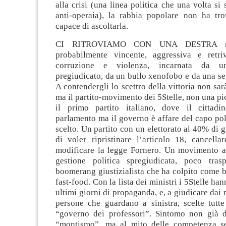
alla crisi (una linea politica che una volta si 
anti-operaia), la rabbia popolare non ha trov
capace di ascoltarla.
CI RITROVIAMO CON UNA DESTRA mo
probabilmente vincente, aggressiva e retri
corruzione e violenza, incarnata da un
pregiudicato, da un bullo xenofobo e da una s
A contendergli lo scettro della vittoria non sar
ma il partito-movimento dei 5Stelle, non una pi
il primo partito italiano, dove il cittadi
parlamento ma il governo è affare del capo pol
scelto. Un partito con un elettorato al 40% di g
di voler ripristinare l’articolo 18, cancella
modificare la legge Fornero. Un movimento a
gestione politica spregiudicata, poco tras
boomerang giustizialista che ha colpito come bir
fast-food. Con la lista dei ministri i 5Stelle ha
ultimi giorni di propaganda, e, a giudicare dai n
persone che guardano a sinistra, scelte tutte
“governo dei professori”. Sintomo non già d
“montismo”, ma al mito delle competenza se