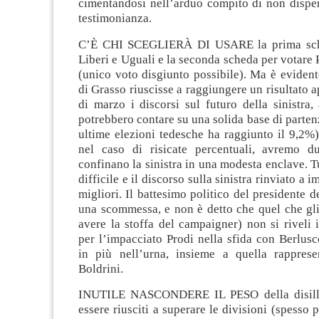
cimentandosi nell’arduo compito di non disper
testimonianza.
C’È CHI SCEGLIERÀ DI USARE la prima sch
Liberi e Uguali e la seconda scheda per votare 
(unico voto disgiunto possibile). Ma è evidente
di Grasso riuscisse a raggiungere un risultato a
di marzo i discorsi sul futuro della sinistra, 
potrebbero contare su una solida base di partenz
ultime elezioni tedesche ha raggiunto il 9,2%
nel caso di risicate percentuali, avremo du
confinano la sinistra in una modesta enclave. T
difficile e il discorso sulla sinistra rinviato a 
migliori. Il battesimo politico del presidente d
una scommessa, e non è detto che quel che gli
avere la stoffa del campaigner) non si riveli
per l’impacciato Prodi nella sfida con Berlusc
in più nell’urna, insieme a quella rappres
Boldrini.
INUTILE NASCONDERE IL PESO della disill
essere riusciti a superare le divisioni (spesso 