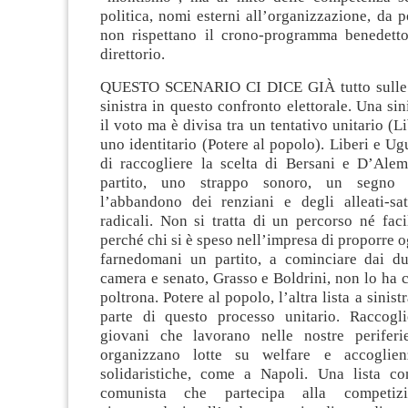
politica, nomi esterni all’organizzazione, da p
non rispettano il crono-programma benedetto 
direttorio.
QUESTO SCENARIO CI DICE GIÀ tutto sulle di
sinistra in questo confronto elettorale. Una sin
il voto ma è divisa tra un tentativo unitario (L
uno identitario (Potere al popolo). Liberi e Ugu
di raccogliere la scelta di Bersani e D’Alema
partito, uno strappo sonoro, un segno d
l’abbandono dei renziani e degli alleati-sate
radicali. Non si tratta di un percorso né faci
perché chi si è speso nell’impresa di proporre o
farnedomani un partito, a cominciare dai du
camera e senato, Grasso e Boldrini, non lo ha ce
poltrona. Potere al popolo, l’altra lista a sinist
parte di questo processo unitario. Raccogl
giovani che lavorano nelle nostre periferi
organizzano lotte su welfare e accoglien
solidaristiche, come a Napoli. Una lista c
comunista che partecipa alla competizio