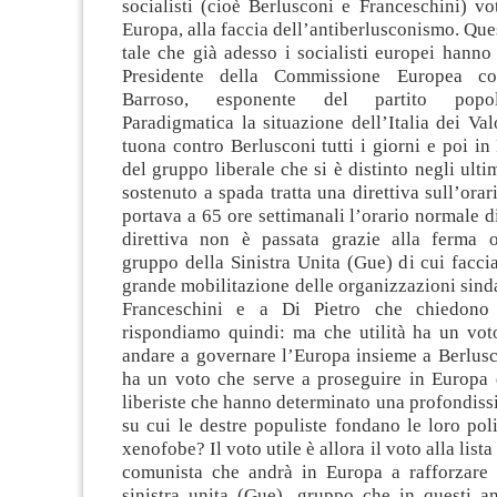
socialisti (cioè Berlusconi e Franceschini) v
Europa, alla faccia dell’antiberlusconismo. Que
tale che già adesso i socialisti europei hanno
Presidente della Commissione Europea co
Barroso, esponente del partito popol
Paradigmatica la situazione dell’Italia dei Valo
tuona contro Berlusconi tutti i giorni e poi in
del gruppo liberale che si è distinto negli ulti
sostenuto a spada tratta una direttiva sull’orar
portava a 65 ore settimanali l’orario normale d
direttiva non è passata grazie alla ferma 
gruppo della Sinistra Unita (Gue) di cui facci
grande mobilitazione delle organizzazioni sind
Franceschini e a Di Pietro che chiedono
rispondiamo quindi: ma che utilità ha un vot
andare a governare l’Europa insieme a Berlusc
ha un voto che serve a proseguire in Europa q
liberiste che hanno determinato una profondissi
su cui le destre populiste fondano le loro poli
xenofobe? Il voto utile è allora il voto alla lista
comunista che andrà in Europa a rafforzare 
sinistra unita (Gue), gruppo che in questi a