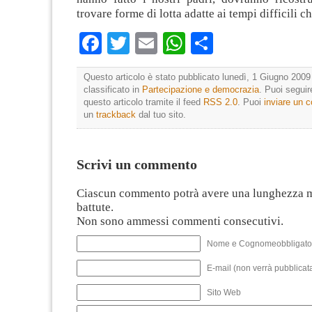
trovare forme di lotta adatte ai tempi difficili c
Facebook
Twitter
Email
WhatsApp
Condividi
Questo articolo è stato pubblicato lunedì, 1 Giugno 2009 
classificato in
Partecipazione e democrazia
. Puoi segui
questo articolo tramite il feed
RSS 2.0
. Puoi
inviare un
un
trackback
dal tuo sito.
Scrivi un commento
Ciascun commento potrà avere una lunghezza 
battute.
Non sono ammessi commenti consecutivi.
Nome e Cognomeobbligato
E-mail (non verrà pubblicata
Sito Web