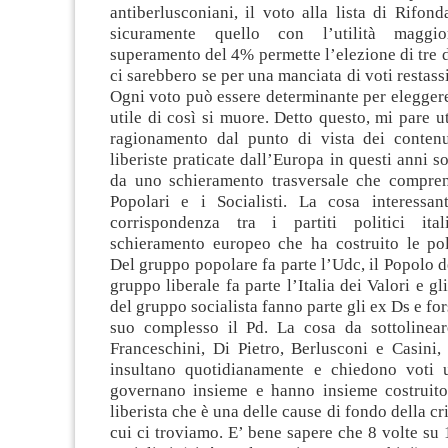
antiberlusconiani, il voto alla lista di Rifon
sicuramente quello con l’utilità maggio
superamento del 4% permette l’elezione di tre 
ci sarebbero se per una manciata di voti restass
Ogni voto può essere determinante per eleggere
utile di così si muore. Detto questo, mi pare ut
ragionamento dal punto di vista dei contenut
liberiste praticate dall’Europa in questi anni s
da uno schieramento trasversale che comprend
Popolari e i Socialisti. La cosa interessa
corrispondenza tra i partiti politici ita
schieramento europeo che ha costruito le poli
Del gruppo popolare fa parte l’Udc, il Popolo de
gruppo liberale fa parte l’Italia dei Valori e g
del gruppo socialista fanno parte gli ex Ds e for
suo complesso il Pd. La cosa da sottolinea
Franceschini, Di Pietro, Berlusconi e Casini, 
insultano quotidianamente e chiedono voti u
governano insieme e hanno insieme costruit
liberista che è una delle cause di fondo della c
cui ci troviamo. E’ bene sapere che 8 volte su 1