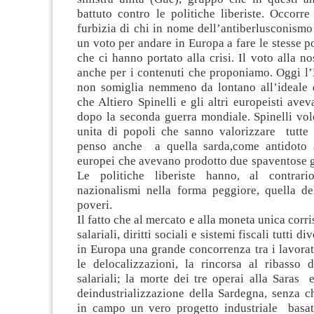
battuto contro le politiche liberiste. Occorr
furbizia di chi in nome dell’antiberlusconismo 
un voto per andare in Europa a fare le stesse po
che ci hanno portato alla crisi. Il voto alla nos
anche per i contenuti che proponiamo. Oggi l’
non somiglia nemmeno da lontano all’ideale 
che Altiero Spinelli e gli altri europeisti av
dopo la seconda guerra mondiale. Spinelli vo
unita di popoli che sanno valorizzare tutte l
penso anche a quella sarda,come antidoto a
europei che avevano prodotto due spaventose g
Le politiche liberiste hanno, al contrario
nazionalismi nella forma peggiore, quella del
poveri.
Il fatto che al mercato e alla moneta unica corr
salariali, diritti sociali e sistemi fiscali tutti d
in Europa una grande concorrenza tra i lavorat
le delocalizzazioni, la rincorsa al ribasso d
salariali; la morte dei tre operai alla Saras 
deindustrializzazione della Sardegna, senza 
in campo un vero progetto industriale basat