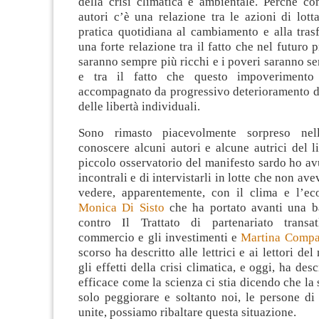
della crisi climatica e ambientale. Perché co
autori c’è una relazione tra le azioni di lotta
pratica quotidiana al cambiamento e alla tras
una forte relazione tra il fatto che nel futuro 
saranno sempre più ricchi e i poveri saranno s
e tra il fatto che questo impoverimento
accompagnato da progressivo deterioramento dei 
delle libertà individuali.
Sono rimasto piacevolmente sorpreso nel
conoscere alcuni autori e alcune autrici del l
piccolo osservatorio del manifesto sardo ho avu
incontrali e di intervistarli in lotte che non av
vedere, apparentemente, con il clima e l’ec
Monica Di Sisto
che ha portato avanti una ba
contro Il Trattato di partenariato transat
commercio e gli investimenti e
Martina Compar
scorso ha descritto alle lettrici e ai lettori de
gli effetti della crisi climatica, e oggi, ha des
efficace come la scienza ci stia dicendo che la 
solo peggiorare e soltanto noi, le persone di
unite, possiamo ribaltare questa situazione.