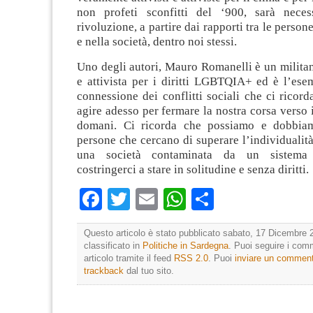
non profeti sconfitti del ‘900, sarà neces
rivoluzione, a partire dai rapporti tra le persone
e nella società, dentro noi stessi.
Uno degli autori, Mauro Romanelli è un militant
e attivista per i diritti LGBTQIA+ ed è l’ese
connessione dei conflitti sociali che ci rico
agire adesso per fermare la nostra corsa verso i
domani. Ci ricorda che possiamo e dobbiam
persone che cercano di superare l’individualit
una società contaminata da un sistema
costringerci a stare in solitudine e senza diritti.
Facebook
Twitter
Email
WhatsApp
Condividi
Questo articolo è stato pubblicato sabato, 17 Dicembre 
classificato in
Politiche in Sardegna
. Puoi seguire i com
articolo tramite il feed
RSS 2.0
. Puoi
inviare un commen
trackback
dal tuo sito.