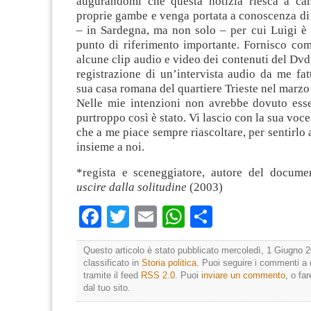
augurandomi che questa notizia riesca a ca
proprie gambe e venga portata a conoscenza di 
– in Sardegna, ma non solo – per cui Luigi è 
punto di riferimento importante. Fornisco com
alcune clip audio e video dei contenuti del Dvd,
registrazione di un’intervista audio da me fat
sua casa romana del quartiere Trieste nel marzo
Nelle mie intenzioni non avrebbe dovuto esse
purtroppo così è stato. Vi lascio con la sua voc
che a me piace sempre riascoltare, per sentirlo
insieme a noi.
*regista e sceneggiatore, autore del docum
uscire dalla solitudine
(2003)
Facebook
Twitter
Email
WhatsApp
Condividi
Questo articolo è stato pubblicato mercoledì, 1 Giugno 2
classificato in
Storia politica
. Puoi seguire i commenti a 
tramite il feed
RSS 2.0
. Puoi
inviare un commento
, o fa
dal tuo sito.