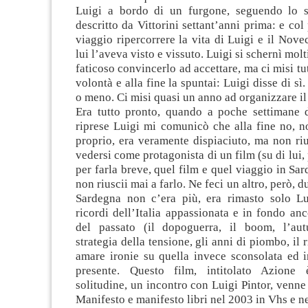
Luigi a bordo di un furgone, seguendo lo st
descritto da Vittorini settant’anni prima: e col
viaggio ripercorrere la vita di Luigi e il Nov
lui l’aveva visto e vissuto. Luigi si schernì mol
faticoso convincerlo ad accettare, ma ci misi tu
volontà e alla fine la spuntai: Luigi disse di sì.
o meno. Ci misi quasi un anno ad organizzare il 
Era tutto pronto, quando a poche settimane da
riprese Luigi mi comunicò che alla fine no, n
proprio, era veramente dispiaciuto, ma non ri
vedersi come protagonista di un film (su di lui,
per farla breve, quel film e quel viaggio in Sa
non riuscii mai a farlo. Ne feci un altro, però, 
Sardegna non c’era più, era rimasto solo Lu
ricordi dell’Italia appassionata e in fondo a
del passato (il dopoguerra, il boom, l’aut
strategia della tensione, gli anni di piombo, il r
amare ironie su quella invece sconsolata ed i
presente. Questo film, intitolato Azione 
solitudine, un incontro con Luigi Pintor, venne 
Manifesto e manifesto libri nel 2003 in Vhs e n