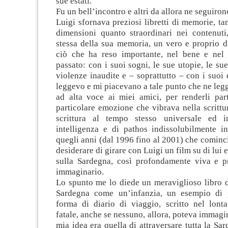
sue estati.
Fu un bell’incontro e altri da allora ne seguiro
Luigi sfornava preziosi libretti di memorie, tan
dimensioni quanto straordinari nei contenuti,
stessa della sua memoria, un vero e proprio dis
ciò che ha reso importante, nel bene e nel 
passato: con i suoi sogni, le sue utopie, le sue
violenze inaudite e – soprattutto – con i suoi d
leggevo e mi piacevano a tale punto che ne legg
ad alta voce ai miei amici, per renderli part
particolare emozione che vibrava nella scrittu
scrittura al tempo stesso universale ed in
intelligenza e di pathos indissolubilmente in
quegli anni (dal 1996 fino al 2001) che cominci
desiderare di girare con Luigi un film su di lui 
sulla Sardegna, così profondamente viva e p
immaginario.
Lo spunto me lo diede un meraviglioso libro di
Sardegna come un’infanzia, un esempio di p
forma di diario di viaggio, scritto nel lon
fatale, anche se nessuno, allora, poteva immagi
mia idea era quella di attraversare tutta la Sa