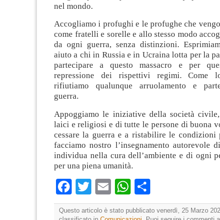
nel mondo.
Accogliamo i profughi e le profughe che vengo
come fratelli e sorelle e allo stesso modo acco
da ogni guerra, senza distinzioni. Esprimiam
aiuto a chi in Russia e in Ucraina lotta per la pac
partecipare a questo massacro e per que
repressione dei rispettivi regimi. Come 
rifiutiamo qualunque arruolamento e parte
guerra.
Appoggiamo le iniziative della società civile
laici e religiosi e di tutte le persone di buona v
cessare la guerra e a ristabilire le condizioni 
facciamo nostro l’insegnamento autorevole d
individua nella cura dell’ambiente e di ogni p
per una piena umanità.
Facebook
Twitter
Email
WhatsApp
Condividi
Questo articolo è stato pubblicato venerdì, 25 Marzo 202
classificato in
Comunicazioni
. Puoi seguire i commenti a