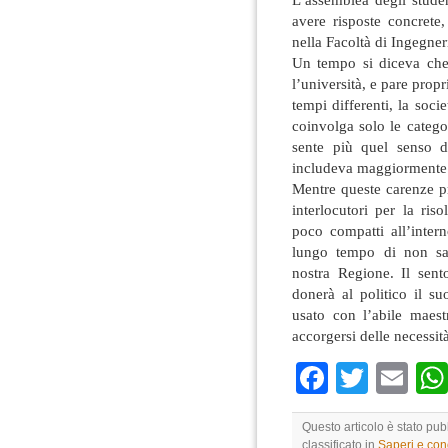
avere risposte concrete,
nella Facoltà di Ingegne
Un tempo si diceva che 
l’università, e pare propr
tempi differenti, la soc
coinvolga solo le catego
sente più quel senso d
includeva maggiormente l
Mentre queste carenze pr
interlocutori per la ris
poco compatti all’inter
lungo tempo di non sa
nostra Regione. Il sen
donerà al politico il 
usato con l’abile maest
accorgersi delle necessità
Faceboo
Twitte
Em
Questo articolo è stato pub
classificato in
Saperi e co