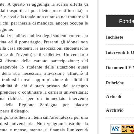
nte. A questo si aggiunga la scarsa offerta di
dai trasporti, ai posti letto presenti in città) in
à e costi e la totale non curanza nel trattare tali
Fondaz
i chi, per inerzia di mandato, ancora occupa le
egione.
da il via all’assemblea degli studenti convocata
Inchieste
ina ed il pomeriggio. Presenti gli idonei non
 della casa studente, le associazioni studentesche
Interventi E O
ice dell’evento) e il Collettivo Universitario
 discute della carente partecipazione; del
sapevole lo studente della situazione quasi
Documenti E M
della sua necessaria attivazione affinchè il
 tradursi in reale appropriazione dei diritti di
Rubriche
ssibilità di chi è stato privato del sostegno
prendere o continuare la carriera universitaria;
Articoli
na richiesta per un immediato intervento
 della Regione Sardegna per placare
Archivio
rte il disagio.
ngono sollevati i temi sull’arretratezza per una
erarsi universitaria. Non vengono costruite da
ente e mense, mentre si finanzia l’università