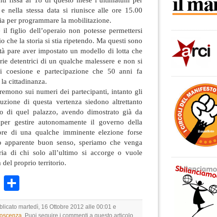
 e nella stessa data si riunisce alle ore 15.00
ria per programmare la mobilitazione.
il figlio dell’operaio non potesse permettersi
io che la storia si stia ripetendo. Ma questi sono
ietà pare aver impostato un modello di lotta che
rie detentrici di un qualche malessere e non si
i coesione e partecipazione che 50 anni fa
a cittadinanza.
emono sui numeri dei partecipanti, intanto gli
oluzione di questa vertenza siedono altrettanto
no di quel palazzo, avendo dimostrato già da
per gestire autonomamente il governo della
tore di una qualche imminente elezione forse
suo apparente buon senso, speriamo che venga
ria di chi solo all’ultimo si accorge o vuole
 del proprio territorio.
k
r
ail
WhatsApp
Condividi
blicato martedì, 16 Ottobre 2012 alle 00:01 e
noscenza
. Puoi seguire i commenti a questo articolo