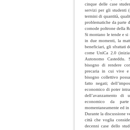
cinque delle case stude
servizi per gli studenti (
termini di quantità, qualit
problematiche da parte d
comode poltrone della R
Si montano le tende e si 
in due momenti, la matt
beneficiari, gli sfrattati
come UniCa 2.0 (iniziatr
Autonomo Casteddu. Si
bisogno di rendere con
precaria in cui vive e 
bisogno collettivo possa
fatto negati; dell’impo
economico di poter intra
dell’avanzamento di u
economico da parte
momentaneamente ed in pa
Durante la discussione ve
città che voglia consid
decenni case dello stud