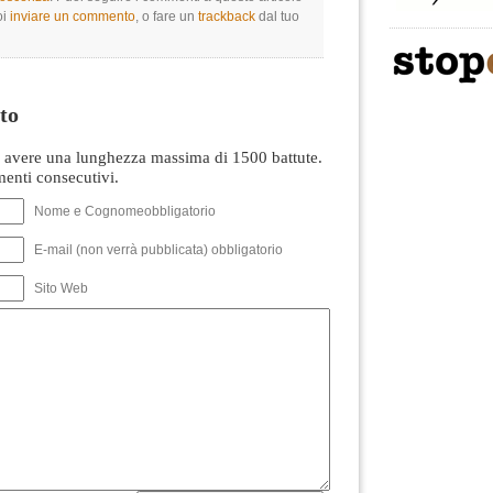
oi
inviare un commento
, o fare un
trackback
dal tuo
to
avere una lunghezza massima di 1500 battute.
nti consecutivi.
Nome e Cognomeobbligatorio
E-mail (non verrà pubblicata) obbligatorio
Sito Web