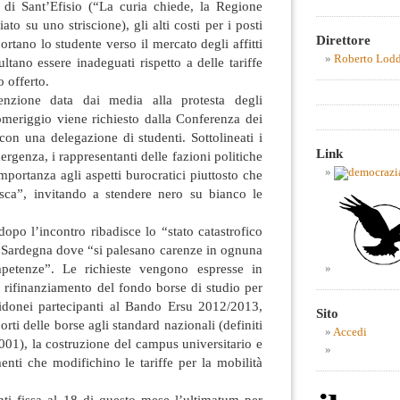
 di Sant’Efisio (“La curia chiede, la Regione
o su uno striscione), gli alti costi per i posti
Direttore
 portano lo studente verso il mercato degli affitti
Roberto Lod
ultano essere inadeguati rispetto a delle tariffe
o offerto.
tenzione data dai media alla protesta degli
pomeriggio viene richiesto dalla Conferenza dei
on una delegazione di studenti. Sottolineati i
Link
ergenza, i rappresentanti delle fazioni politiche
mportanza agli aspetti burocratici piuttosto che
esca”, invitando a stendere nero su bianco le
opo l’incontro ribadisce lo “stato catastrofico
 in Sardegna dove “si palesano carenze in ognuna
petenze”. Le richieste vengono espresse in
il rifinanziamento del fondo borse di studio per
i idonei partecipanti al Bando Ersu 2012/2013,
Sito
ti delle borse agli standard nazionali (definiti
Accedi
01), la costruzione del campus universitario e
nti che modifichino le tariffe per la mobilità
nti fissa al 18 di questo mese l’ultimatum per