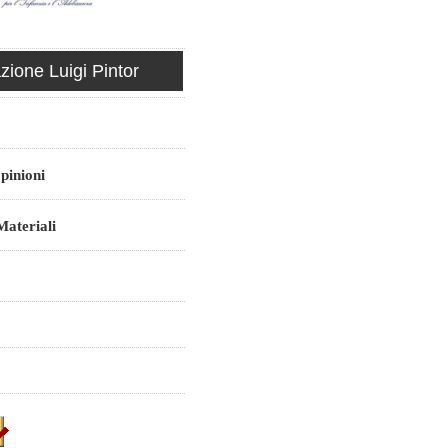
ione Luigi Pintor
pinioni
ateriali