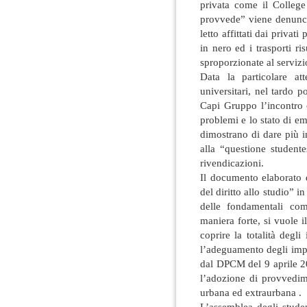
privata come il College
provvede” viene denunciat
letto affittati dai privati
in nero ed i trasporti ris
sproporzionate al servizi
Data la particolare at
universitari, nel tardo 
Capi Gruppo l’incontro c
problemi e lo stato di em
dimostrano di dare più i
alla “questione student
rivendicazioni.
Il documento elaborato d
del diritto allo studio”
delle fondamentali com
maniera forte, si vuole 
coprire la totalità degl
l’adeguamento degli impor
dal DPCM del 9 aprile 20
l’adozione di provvedime
urbana ed extraurbana .
L’assemblea degli stude