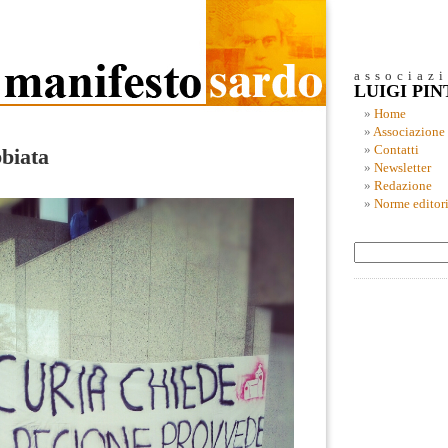
associaz
LUIGI PI
Home
Associazione
Contatti
bbiata
Newsletter
Redazione
Norme editori