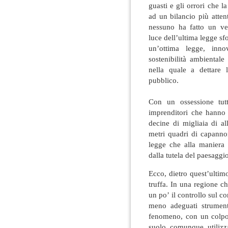
guasti e gli orrori che la
ad un bilancio più atten
nessuno ha fatto un ver
luce dell’ultima legge s
un’ottima legge, inn
sostenibilità ambientale
nella quale a dettare l
pubblico.
Con un ossessione tutt
imprenditori che hanno d
decine di migliaia di al
metri quadri di capannoni
legge che alla maniera d
dalla tutela del paesaggi
Ecco, dietro quest’ultim
truffa. In una regione c
un po’ il controllo sul 
meno adeguati strumenti
fenomeno, con un colpo 
suolo comunque utilizz