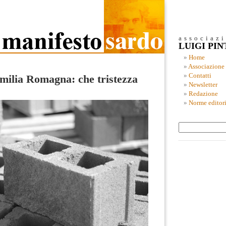
associaz
LUIGI PI
Home
Associazione
Contatti
milia Romagna: che tristezza
Newsletter
Redazione
Norme editori