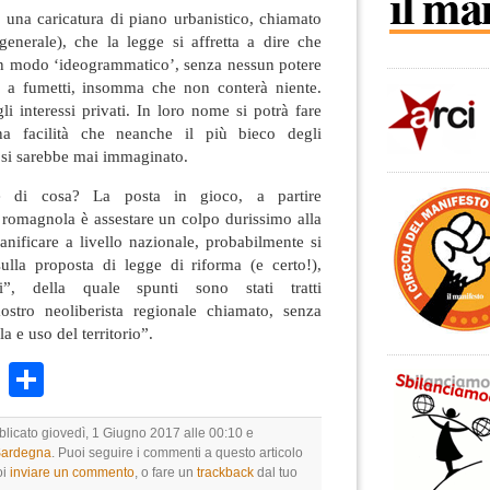
 una caricatura di piano urbanistico, chiamato
generale), che la legge si affretta a dire che
in modo ‘ideogrammatico’, senza nessun potere
 a fumetti, insomma che non conterà niente.
i interessi privati. In loro nome si potrà fare
a facilità che neanche il più bieco degli
 si sarebbe mai immaginato.
 di cosa? La posta in gioco, a partire
 romagnola è assestare un colpo durissimo alla
anificare a livello nazionale, probabilmente si
sulla proposta di legge di riforma (e certo!),
i”, della quale spunti sono stati tratti
ostro neoliberista regionale chiamato, senza
a e uso del territorio”.
k
r
ail
WhatsApp
Condividi
blicato giovedì, 1 Giugno 2017 alle 00:10 e
 Sardegna
. Puoi seguire i commenti a questo articolo
oi
inviare un commento
, o fare un
trackback
dal tuo