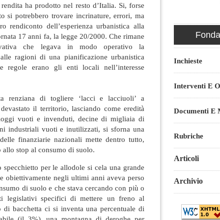
 rendita ha prodotto nel resto d’Italia. Si, forse
to si potrebbero trovare incrinature, errori, ma
o rendiconto dell’esperienza urbanistica alla
Fondaz
fornata 17 anni fa, la legge 20/2000. Che rimane
ovativa che legava in modo operativo la
 alle ragioni di una pianificazione urbanistica
Inchieste
e regole erano gli enti locali nell’interesse
Interventi E O
a renziana di togliere ‘lacci e lacciuoli’ a
evastato il territorio, lasciando come eredità
Documenti E M
loggi vuoti e invenduti, decine di migliaia di
 industriali vuoti e inutilizzati, si sforna una
Rubriche
elle finanziarie nazionali mette dentro tutto,
o allo stop al consumo di suolo.
Articoli
o specchietto per le allodole si cela una grande
he obiettivamente negli ultimi anni aveva perso
Archivio
consumo di suolo e che stava cercando con più o
 legislativi specifici di mettere un freno al
di bacchetta ci si inventa una percentuale di
abile (il 3%), una montagna di deroghe per