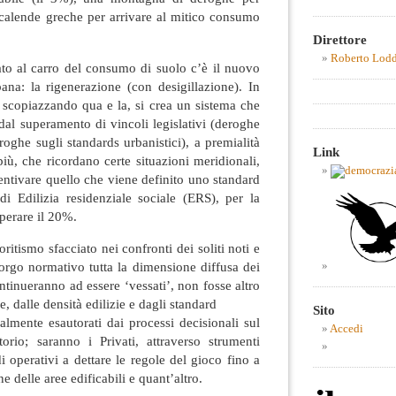
 calende greche per arrivare al mitico consumo
Direttore
Roberto Lod
ato al carro del consumo di suolo c’è il nuovo
ana: la rigenerazione (con desigillazione). In
 scopiazzando qua e la, si crea un sistema che
 dal superamento di vincoli legislativi (deroghe
roghe sugli standards urbanistici), a premialità
Link
più, che ricordano certe situazioni meridionali,
ntivare quello che viene definito uno standard
di Edilizia residenziale sociale (ERS), per la
perare il 20%.
ritismo sfacciato nei confronti dei soliti noti e
gorgo normativo tutta la dimensione diffusa dei
ontinueranno ad essere ‘vessati’, non fosse altro
, dalle densità edilizie e dagli standard
Sito
lmente esautorati dai processi decisionali sul
Accedi
torio; saranno i Privati, attraverso strumenti
i operativi a dettare le regole del gioco fino a
e delle aree edificabili e quant’altro.