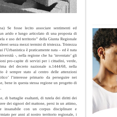
na) Se fosse lecito associare sentimenti ed
 un arido e lungo articolato di una proposta di
tela e uso del territorio” della Giunta Regionale
lerei senza mezzi termini di tristezza
. Tristezza
ui l’Urbanistica è praticamente nata – ed è nata
versità -, nella regione che ha ‘inventato’ gli
oni pro-capite di servizi per i cittadini, verde,
rima del decreto nazionale n.1444/68, nella
rio è sempre stato al centro delle attenzioni
bblico’ l’interesse primario da perseguire nei
ne, bene in questa stessa regione un progetto di
.
 di battaglie esaltanti, di tutela dei diritti dei
tere dei signori del mattone, persi in un attimo,
 e insanabile con un corpus disciplinare e
miato per anni al nostro territorio regionale, i