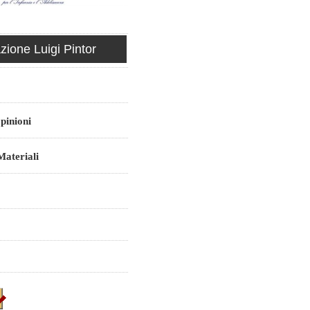
ione Luigi Pintor
pinioni
ateriali