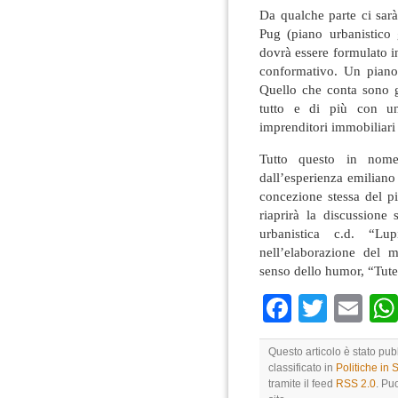
Da qualche parte ci sarà
Pug (piano urbanistico 
dovrà essere formulato 
conformativo. Un piano
Quello che conta sono gl
tutto e di più con un
imprenditori immobiliari
Tutto questo in nome
dall’esperienza emiliano
concezione stessa del pi
riaprirà la discussione 
urbanistica c.d. “Lup
nell’elaborazione del m
senso dello humor, “Tutel
Faceboo
Twitte
Em
Questo articolo è stato pub
classificato in
Politiche in
tramite il feed
RSS 2.0
. Pu