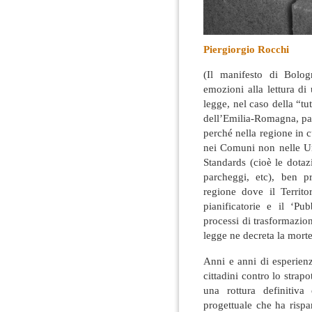
Piergiorgio Rocchi
(Il manifesto di Bolog
emozioni alla lettura di
legge, nel caso della “tu
dell’Emilia-Romagna, par
perché nella regione in c
nei Comuni non nelle Uni
Standards (cioè le dotazi
parcheggi, etc), ben p
regione dove il Territo
pianificatorie e il ‘Pu
processi di trasformazio
legge ne decreta la morte
Anni e anni di esperienze,
cittadini contro lo strapo
una rottura definitiva
progettuale che ha rispar