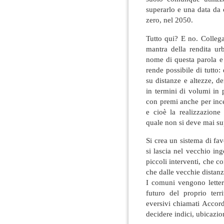
superarlo e una data da
zero, nel 2050.
Tutto qui? E no. Colleg
mantra della rendita urb
nome di questa parola e
rende possibile di tutto:
su distanze e altezze, de
in termini di volumi in 
con premi anche per ince
e cioè la realizzazione 
quale non si deve mai su
Si crea un sistema di favo
si lascia nel vecchio in
piccoli interventi, che c
che dalle vecchie distanze
I comuni vengono lettera
futuro del proprio terri
eversivi chiamati Accord
decidere indici, ubicazion