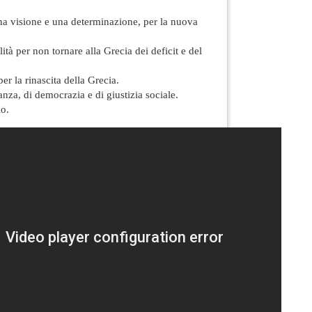
a visione e una determinazione, per la nuova
ità per non tornare alla Grecia dei deficit e del
r la rinascita della Grecia.
anza, di democrazia e di giustizia sociale.
io.