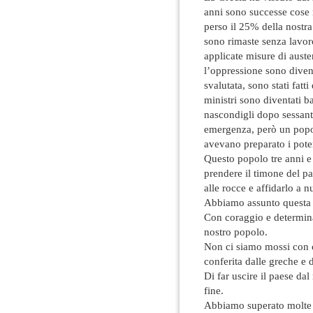
anni sono successe cose m
perso il 25% della nostra
sono rimaste senza lavoro
applicate misure di auster
l’oppressione sono divent
svalutata, sono stati fatti
ministri sono diventati ba
nascondigli dopo sessant
emergenza, però un popol
avevano preparato i poten
Questo popolo tre anni e
prendere il timone del pa
alle rocce e affidarlo a n
Abbiamo assunto questa p
Con coraggio e determinaz
nostro popolo.
Non ci siamo mossi con c
conferita dalle greche e d
Di far uscire il paese da
fine.
Abbiamo superato molte o