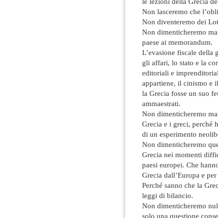
le lezioni della Grecia
Non lasceremo che l’oblio
Non diventeremo dei Lot
Non dimenticheremo mai l
paese ai memorandum.
L’evasione fiscale della g
gli affari, lo stato e la 
editoriali e imprenditori
appartiene, il cinismo e i
la Grecia fosse un suo fe
ammaestrati.
Non dimenticheremo mai c
Grecia e i greci, perché 
di un esperimento neolib
Non dimenticheremo quelli
Grecia nei momenti diffici
paesi europei. Che hanno 
Grecia dall’Europa e per 
Perché sanno che la Greci
leggi di bilancio.
Non dimenticheremo null
solo una questione conseg