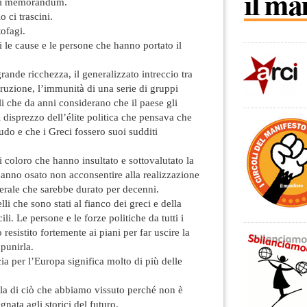
 dei memorandum.
 ci trascini.
ofagi.
e cause e le persone che hanno portato il
rande ricchezza, il generalizzato intreccio tra
corruzione, l’immunità di una serie di gruppi
ali che da anni considerano che il paese gli
l disprezzo dell’élite politica che pensava che
udo e che i Greci fossero suoi sudditi
oloro che hanno insultato e sottovalutato la
hanno osato non acconsentire alla realizzazione
erale che sarebbe durato per decenni.
 che sono stati al fianco dei greci e della
li. Le persone e le forze politiche da tutti i
resistito fortemente ai piani per far uscire la
punirla.
a per l’Europa significa molto di più delle
a di ciò che abbiamo vissuto perché non è
nata agli storici del futuro.