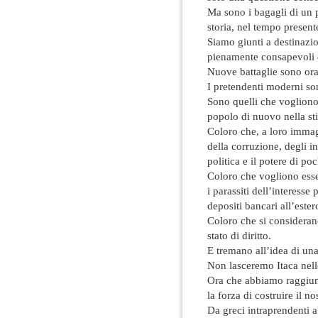
Ma sono i bagagli di un 
storia, nel tempo present
Siamo giunti a destinaz
pienamente consapevoli d
Nuove battaglie sono ora
I pretendenti moderni so
Sono quelli che vogliono
popolo di nuovo nella st
Coloro che, a loro immag
della corruzione, degli in
politica e il potere di poc
Coloro che vogliono esser
i parassiti dell’interesse
depositi bancari all’ester
Coloro che si considerano
stato di diritto.
E tremano all’idea di una
Non lasceremo Itaca nell
Ora che abbiamo raggiunt
la forza di costruire il n
Da greci intraprendenti ab