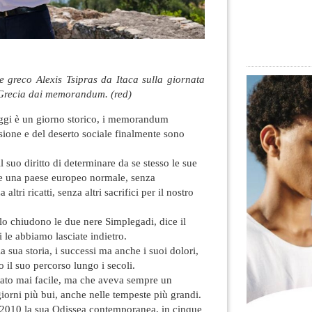
te greco Alexis Tsipras da Itaca sulla giornata
a Grecia dai memorandum. (red)
ggi è un giorno storico, i memorandum
essione e del deserto sociale finalmente sono
l suo diritto di determinare da se stesso le sue
ome una paese europeo normale, senza
altri ricatti, senza altri sacrifici per il nostro
 lo chiudono le due nere Simplegadi, dice il
 le abbiamo lasciate indietro.
 sua storia, i successi ma anche i suoi dolori,
 il suo percorso lungo i secoli.
ato mai facile, ma che aveva sempre un
iorni più bui, anche nelle tempeste più grandi.
 2010 la sua Odissea contemporanea, in cinque