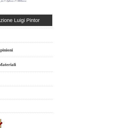
ione Luigi Pintor
pinioni
ateriali