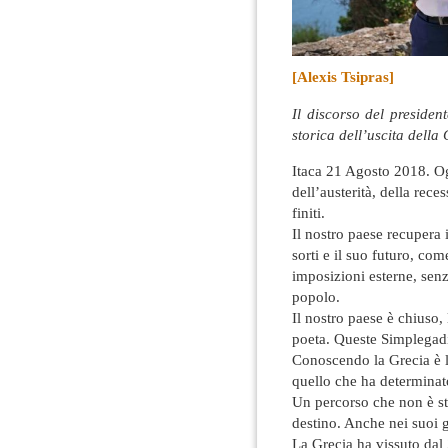
[Alexis Tsipras]
Il discorso del presiden
storica dell’uscita dell
Itaca 21 Agosto 2018. O
dell’austerità, della rec
finiti.
Il nostro paese recupera i
sorti e il suo futuro, c
imposizioni esterne, senza 
popolo.
Il nostro paese è chiuso,
poeta. Queste Simplegadi
Conoscendo la Grecia è la
quello che ha determinato
Un percorso che non è st
destino. Anche nei suoi g
La Grecia ha vissuto dal