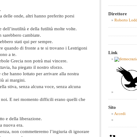
.
Direttore
delle onde, altri hanno preferito porsi
Roberto Lod
dell’inutilità e della futilità molte volte.
n sarebbero cambiate.
bbero stati qui per sempre.
e quando di fronte a te si trovano i Lestrigoni
Link
ono a te.
debole Grecia non potrà mai vincere.
ttavia, ha piegato il nostro sforzo.
che hanno lottato per arrivare alla nostra
iù ai margini.
ella stiva, senza alcuna voce, senza alcuna
noi. E nei momento difficili erano quelli che
Sito
Accedi
tto e della liberazione.
na nuova era.
tenza, non commetteremo l’ingiuria di ignorare