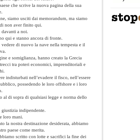
paese che scrive la nuova pagina della sua
e.
ione, siamo usciti dai memorandum, ma siamo
i non aver finito qui.
 davanti a noi.
no qui e stanno ancora di fronte.
 vedere di nuovo la nave nella tempesta e il
iva.
ine e somiglianza, hanno creato la Grecia
trecci tra poteri economici, imprenditoriali e
hi.
e indisturbati nell’evadere il fisco, nell’essere
 pubblico, possedendo le loro offshore e i loro
o.
 al di sopra di qualsiasi legge e norma dello
 giustizia indipendente.
e loro mani.
o la nostra destinazione desiderata, abbiamo
ostro paese come merita.
biamo scritto con lotte e sacrifici la fine dei