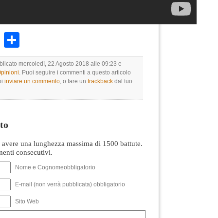
k
r
ail
WhatsApp
Condividi
bblicato mercoledì, 22 Agosto 2018 alle 09:23 e
Opinioni
. Puoi seguire i commenti a questo articolo
oi
inviare un commento
, o fare un
trackback
dal tuo
to
avere una lunghezza massima di 1500 battute.
nti consecutivi.
Nome e Cognomeobbligatorio
E-mail (non verrà pubblicata) obbligatorio
Sito Web