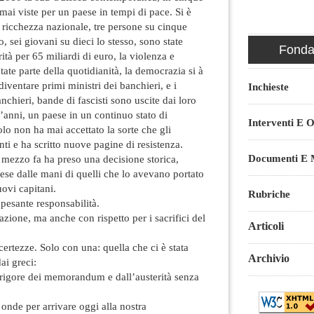
ai viste per un paese in tempi di pace. Si è
 ricchezza nazionale, tre persone su cinque
, sei giovani su dieci lo stesso, sono state
Fondaz
ità per 65 miliardi di euro, la violenza e
ate parte della quotidianità, la democrazia si à
 diventare primi ministri dei banchieri, e i
Inchieste
nchieri, bande di fascisti sono uscite dai loro
’anni, un paese in un continuo stato di
Interventi E O
o non ha mai accettato la sorte che gli
ti e ha scritto nuove pagine di resistenza.
Documenti E M
 mezzo fa ha preso una decisione storica,
ese dalle mani di quelli che lo avevano portato
uovi capitani.
Rubriche
esante responsabilità.
ione, ma anche con rispetto per i sacrifici del
Articoli
ertezze. Solo con una: quella che ci è stata
Archivio
ai greci:
l rigore dei memorandum e dall’austerità senza
nde per arrivare oggi alla nostra