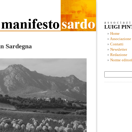
associaz
LUIGI PI
Home
Associazione
Contatti
 in Sardegna
Newsletter
Redazione
Norme editori