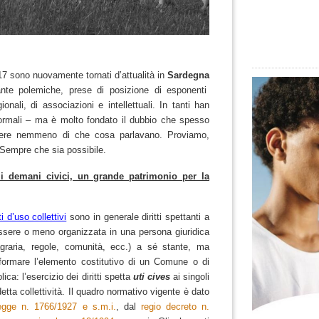
17 sono nuovamente tornati d’attualità in
Sardegna
nte polemiche, prese di posizione di esponenti
ionali, di associazioni e intellettuali. In tanti han
ormali – ma è molto fondato il dubbio che spesso
apere nemmeno di che cosa parlavano.
Proviamo,
. Sempre che sia possibile.
e i demani civici, un grande patrimonio per la
tti d’uso collettivi
sono in generale
diritti spettanti a
ssere o meno organizzata in una persona giuridica
graria, regole, comunità, ecc.) a
sé stante, ma
ormare l’elemento costitutivo di un Comune o di
ica: l’
esercizio dei diritti
spetta
uti cives
ai
singoli
etta
collettività.
Il quadro normativo vigente è dato
egge n. 1766/1927 e s.m.i.
, dal
regio decreto n.