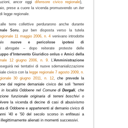
ituzioni, ancor oggi
difensore civico regionale
),
taio, prese a cuore la vicenda promuovendo un
iter
di legge regionale.
lle terre collettive perdurarono anche durante
onale Soru
, pur ben disposta verso la tutela
regionale 11 maggio 2006, n. 4
venivano introdotte
onale
nuove e pericolose ipotesi di
i abrogate – dopo reiterate proteste delle
ppo d’Intervento Giuridico onlus
e
Amici della
onale 12 giugno 2006, n. 9
. L’
Amministrazione
oseguirà nei tentativi di nuove sdemanializzazione
iale civico con la
legge regionale 7 agosto 2009, n.
gionale 30 giugno 2011, n. 12
, che prevede la
ione
dal regime demaniale civico dei soli
“terreni
ti in località Oddoene nel Comune di
Dorgali
, che
ione funzionale originaria di terreni boschivi o
solvere la vicenda di decine di casi di abusivismo
allata di Oddoene e appartenenti al demanio civico di
 anni ’40 e ’50 del secolo scorso in enfiteusi a
, illegittimamente alienati in momenti successivi.