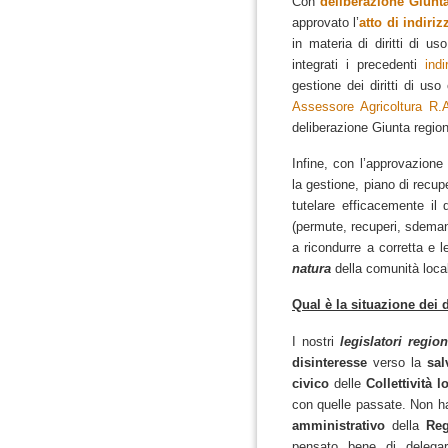
Con
deliberazione Giunt
approvato l’
atto di indiriz
in materia di diritti di u
integrati i precedenti
indi
gestione dei diritti di us
Assessore Agricoltura R.
deliberazione Giunta region
Infine, con l’approvazione 
la gestione, piano di recupe
tutelare efficacemente il 
(permute, recuperi, sdemania
a ricondurre a corretta e 
natura
della comunità loca
Qual è la situazione dei
I nostri
legislatori region
disinteresse
verso la
sa
civico
delle
Collettività l
con quelle passate.
Non ha
amministrativo
della
Reg
pensato bene di delegar