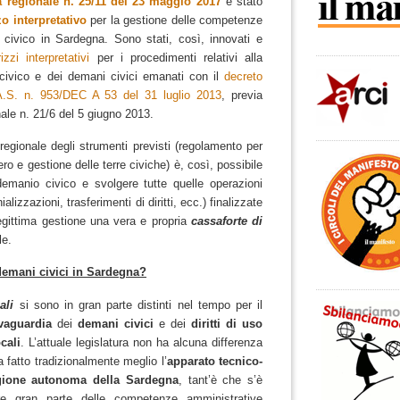
a regionale n. 25/11 del 23 maggio 2017
è stato
zo interpretativo
per la gestione delle competenze
so civico in Sardegna. Sono stati, così, innovati e
rizzi interpretativi
per i procedimenti relativi alla
o civico e dei demani civici emanati con il
decreto
A.S. n. 953/DEC A 53 del 31 luglio 2013
, previa
ale n. 21/6 del 5 giugno 2013.
regionale degli strumenti previsti (regolamento per
ro e gestione delle terre civiche) è, così, possibile
demanio civico e svolgere tutte quelle operazioni
lizzazioni, trasferimenti di diritti, ecc.) finalizzate
legittima gestione una vera e propria
cassaforte di
le.
 demani civici in Sardegna?
ali
si sono in gran parte distinti nel tempo per il
lvaguardia
dei
demani civici
e dei
diritti di uso
ocali
.
L’attuale legislatura non ha alcuna differenza
 fatto tradizionalmente meglio l’
apparato tecnico-
ione autonoma della Sardegna
, tant’è che s’è
e gran parte delle competenze amministrative