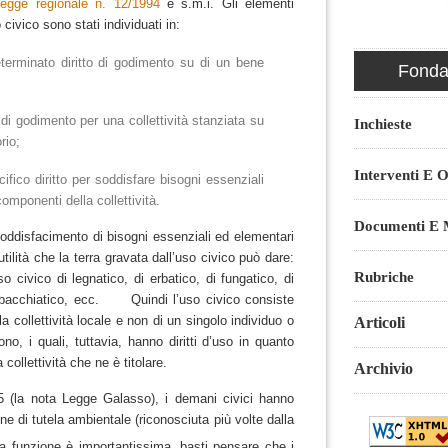
legge regionale n. 12/1994
e s.m.i.
Gli elementi
o civico sono stati individuati in:
eterminato diritto di godimento su di un bene
Fondaz
to di godimento per una collettività stanziata su
Inchieste
rio;
Interventi E O
cifico diritto per soddisfare bisogni essenziali
componenti della collettività.
Documenti E M
soddisfacimento di bisogni essenziali ed elementari
utilità che la terra gravata dall’uso civico può dare:
Rubriche
uso civico di legnatico, di erbatico, di fungatico, di
i bacchiatico, ecc. Quindi l’uso civico consiste
a collettività locale e non di un singolo individuo o
Articoli
o, i quali, tuttavia, hanno diritti d’uso in quanto
ollettività che ne è titolare.
Archivio
5 (la nota Legge Galasso), i demani civici hanno
e di tutela ambientale (riconosciuta più volte dalla
funzione è importantissima, basti pensare che i