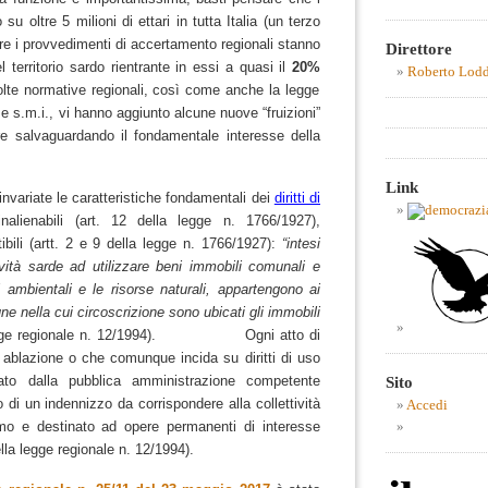
u oltre 5 milioni di ettari in tutta Italia (un terzo
re i provvedimenti di accertamento regionali stanno
Direttore
 territorio sardo rientrante in essi a quasi il
20%
Roberto Lod
lte normative regionali, così come anche la legge
e s.m.i., vi hanno aggiunto alcune nuove “fruizioni”
re salvaguardando il fondamentale interesse della
Link
 invariate le caratteristiche fondamentali dei
diritti di
alienabili (art. 12 della legge n. 1766/1927),
tibili (artt. 2 e 9 della legge n. 1766/1927):
“intesi
tività sarde ad utilizzare beni immobili comunali e
ri ambientali e le risorse naturali, appartengono ai
ne nella cui circoscrizione sono ubicati gli immobili
legge regionale n. 12/1994). Ogni atto di
ablazione o che comunque incida su diritti di uso
Sito
ato dalla pubblica amministrazione competente
o di un indennizzo da corrispondere alla collettività
Accedi
simo e destinato ad opere permanenti di interesse
lla legge regionale n. 12/1994).