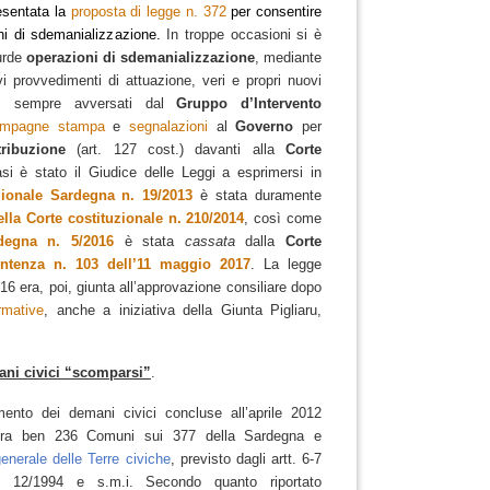
esentata la
proposta di legge n. 372
per consentire
oni di sdemanializzazione.
In troppe occasioni si è
urde
operazioni di sdemanializzazione
, mediante
vi provvedimenti di attuazione, veri e propri nuovi
, sempre avversati dal
Gruppo d’Intervento
mpagne stampa
e
segnalazioni
al
Governo
per
tribuzione
(art. 127 cost.) davanti alla
Corte
si è stato il Giudice delle Leggi a esprimersi in
gionale Sardegna n. 19/2013
è stata duramente
lla Corte costituzionale n. 210/2014
, così come
degna n. 5/2016
è stata
cassata
dalla
Corte
ntenza n. 103 dell’11 maggio 2017
.
La legge
6 era, poi, giunta all’approvazione consiliare dopo
rmative
, anche a iniziativa della Giunta Pigliaru,
ani civici “scomparsi”
.
mento dei demani civici concluse all’aprile 2012
nora ben 236 Comuni sui 377 della Sardegna e
generale delle Terre civiche
, previsto dagli artt. 6-7
n. 12/1994 e s.m.i.
Secondo quanto riportato