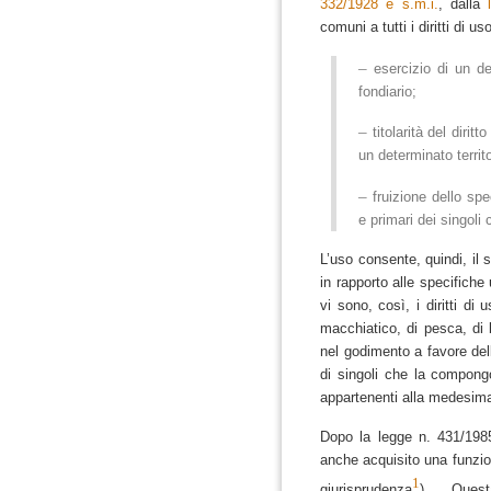
332/1928 e s.m.i.
, dalla
comuni a tutti i diritti di us
–
esercizio di un d
fondiario;
–
titolarità del dirit
un determinato territo
–
fruizione dello spe
e primari dei singoli 
L’uso consente, quindi, il 
in rapporto alle specifiche 
vi sono, così, i diritti di 
macchiatico, di pesca, d
nel godimento a favore dell
di singoli che la compongon
appartenenti alla medesima c
Dopo la legge n. 431/198
anche acquisito una funzion
1
giurisprudenza
). Questa 