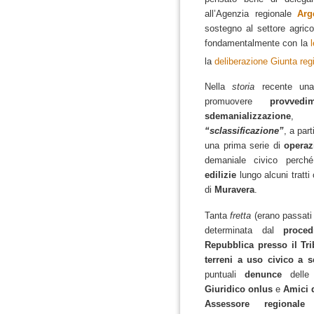
all’Agenzia regionale
Arg
sostegno al settore agric
fondamentalmente con la
la
deliberazione Giunta reg
Nella
storia
recente u
promuovere
provvedi
sdemanializzazione
, d
“sclassificazione”
, a part
una prima serie di
operaz
demaniale civico perché
edilizie
lungo alcuni tratti
di
Muravera
.
Tanta
fretta
(erano passati 
determinata dal
proce
Repubblica presso il Tri
terreni a uso civico a 
puntuali
denunce
delle 
Giuridico onlus
e
Amici d
Assessore regionale 