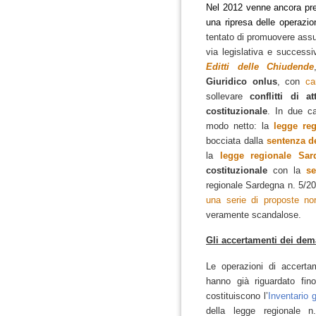
Nel 2012 venne ancora pr
una ripresa delle operazi
tentato di promuovere ass
via legislativa e successi
Editti delle Chiudende
Giuridico onlus
, con
ca
sollevare
conflitti di at
costituzionale
.
In due ca
modo netto: la
legge re
bocciata dalla
sentenza de
la
legge regionale Sar
costituzionale
con la
se
regionale Sardegna n. 5/201
una serie di proposte no
veramente scandalose.
Gli accertamenti dei dem
Le operazioni di accerta
hanno già riguardato fi
costituiscono l’
Inventario 
della legge regionale 