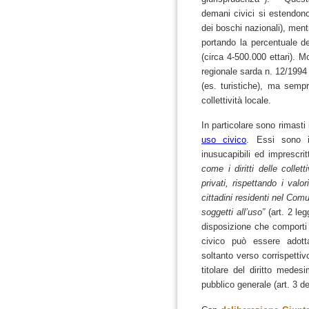
demani civici si estendono s
dei boschi nazionali), ment
portando la percentuale del
(circa 4-500.000 ettari).
Mo
regionale sarda n. 12/1994 
(es. turistiche), ma semp
collettività locale.
In particolare sono rimasti
uso civico
. Essi sono in
inusucapibili ed imprescrit
come i diritti delle collet
privati, rispettando i valo
cittadini residenti nel Comu
soggetti all’uso”
(art. 2 
disposizione che comporti 
civico può essere adott
soltanto verso corrispettiv
titolare del diritto mede
pubblico generale (art. 3 de