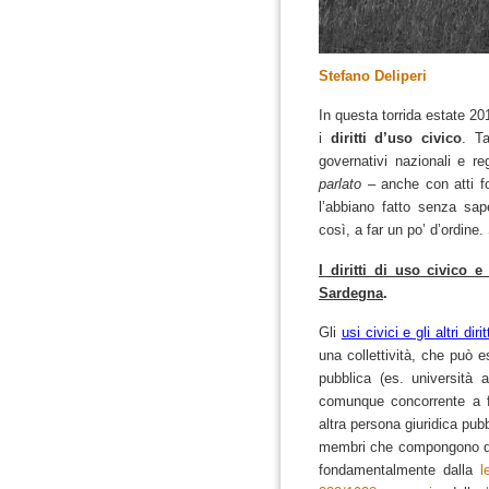
Stefano Deliperi
In questa torrida estate 20
i
diritti d’uso civico
.
Ta
governativi nazionali e reg
parlato
– anche con atti f
l’abbiano fatto senza s
così, a far un po’ d’ordine
I diritti di uso civico 
Sardegna
.
Gli
usi civici e gli altri diri
una collettività
, che può e
pubblica
(es. università a
comunque concorrente a f
altra persona giuridica pubbl
membri
che compongono d
fondamentalmente dalla
l