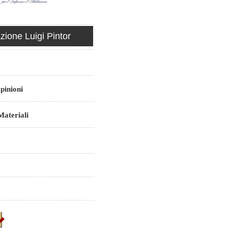
ione Luigi Pintor
pinioni
ateriali