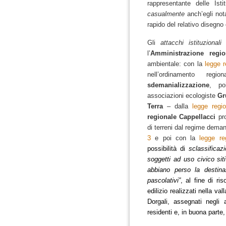
rappresentante delle Ist
casualmente
anch’egli no
rapido del relativo disegno 
Gli
attacchi istituzionali
a
l’
Amministrazione regi
ambientale: con la
legge 
nell’ordinamento regi
sdemanializzazione
, po
associazioni ecologiste
Gru
Terra
– dalla
legge regi
regionale Cappellacci
pr
di terreni dal regime deman
3
e poi con la
legge re
possibilità di
sclassificaz
soggetti ad uso civico si
abbiano perso la destinaz
pascolativi”
, al fine di ri
edilizio realizzati nella v
Dorgali, assegnati negli
residenti e, in buona parte