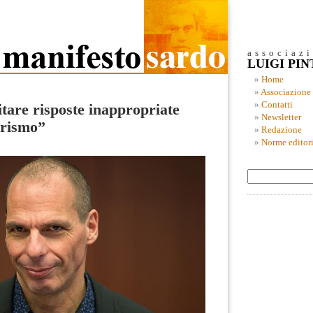
associaz
LUIGI PI
Home
Associazione
Contatti
tare risposte inappropriate
Newsletter
orismo”
Redazione
Norme editori