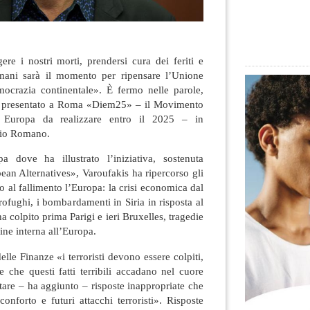
re i nostri morti, prendersi cura dei feriti e
omani sarà il momento per ripensare l’Unione
ocrazia continentale».
È fermo nelle parole,
a presentato a Roma «Diem25» – il Movimento
 Europa da realizzare entro il 2025 – in
rio Romano.
a dove ha illustrato l’iniziativa, sostenuta
ean Alternatives», Varoufakis ha ripercorso gli
o al fallimento l’Europa: la crisi economica dal
ofughi, i bombardamenti in Siria in risposta al
a colpito prima Parigi e ieri Bruxelles, tragedie
ne interna all’Europa.
elle Finanze «i terroristi devono essere colpiti,
 che questi fatti terribili accadano nel cuore
tare – ha aggiunto – risposte inappropriate che
onforto e futuri attacchi terroristi». Risposte