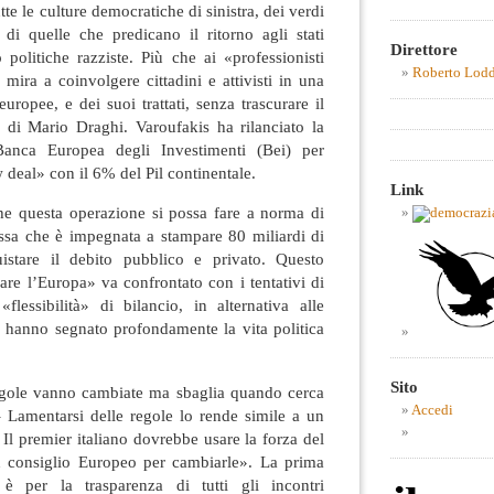
utte le culture democratiche di sinistra, dei verdi
 di quelle che predicano il ritorno agli stati
Direttore
politiche razziste. Più che ai «professionisti
Roberto Lod
 mira a coinvolgere cittadini e attivisti in una
europee, e dei suoi trattati, senza trascurare il
e di Mario Draghi. Varoufakis ha rilanciato la
Banca Europea degli Investimenti (Bei) per
 deal» con il 6% del Pil continentale.
Link
he questa operazione si possa fare a norma di
essa che è impegnata a stampare 80 miliardi di
stare il debito pubblico e privato. Questo
re l’Europa» va confrontato con i tentativi di
«flessibilità» di bilancio, in alternativa alle
he hanno segnato profondamente la vita politica
Sito
egole vanno cambiate ma sbaglia quando cerca
Accedi
– Lamentarsi delle regole lo rende simile a un
Il premier italiano dovrebbe usare la forza del
 consiglio Europeo per cambiarle». La prima
per la trasparenza di tutti gli incontri