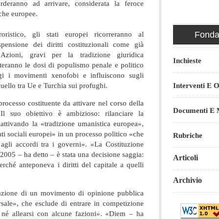
rderanno ad arrivare, considerata la feroce
tiche europee.
ristico, gli stati europei ricorreranno al
Fondaz
spensione dei diritti costituzionali come già
Azioni, gravi per la tradizione giuridica
Inchieste
teranno le dosi di populismo penale e politico
i i movimenti xenofobi e influiscono sugli
ello tra Ue e Turchia sui profughi.
Interventi E O
rocesso costituente da attivare nel corso della
Documenti E M
Il suo obiettivo è ambizioso: rilanciare la
iattivando la «tradizione umanistica europea»,
ati sociali europei» in un processo politico «che
Rubriche
 agli accordi tra i governi». «La Costituzione
 2005 – ha detto – è stata una decisione saggia:
Articoli
perché anteponeva i diritti del capitale a quelli
Archivio
azione di un movimento di opinione pubblica
sale», che esclude di entrare in competizione
i, né allearsi con alcune fazioni». «Diem – ha