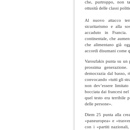
che, purtroppo, non ta
ottusità delle classi poli
Al nuovo attacco terro
sicuritarismo e alla so
accaduto in Francia. 
continentale, che aumen
che alimentano già ogg
accordi disumani come qu
Varoufakis punta su un p
prossima generazione. 
democrazia dal basso, r
convocando «tutti gli str
non dev’essere limitato
bocciata dai francesi nel
quel testo era terribile 
delle persone».
Diem 25 punta alla cre
«paneuropea» e «trasver
con i «partiti nazional