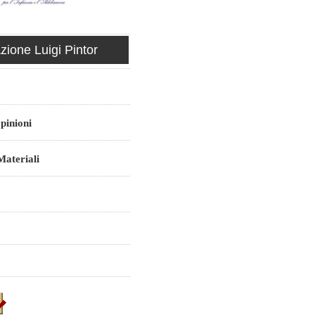
ione Luigi Pintor
pinioni
ateriali