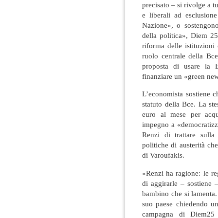
precisato – si rivolge a t
e liberali ad esclusione
Nazione», o sostengono 
della politica», Diem 25
riforma delle istituzioni 
ruolo centrale della Bc
proposta di usare la 
finanziare un «green new
L’economista sostiene c
statuto della Bce. La st
euro al mese per acqui
impegno a «democratizza
Renzi di trattare sulla 
politiche di austerità c
di Varoufakis.
«Renzi ha ragione: le r
di aggirarle – sostiene 
bambino che si lamenta. 
suo paese chiedendo un
campagna di Diem25 è 