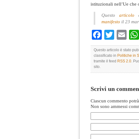
istituzionali nell’Ue che
Questo
articolo
è
manifesto
il 23 ma
Faceboo
Twitte
Em
Questo articolo è stato pu
classificato in
Politiche in
tramite il feed
RSS 2.0
. Pu
sito.
Scrivi un commen
Ciascun commento potrà 
Non sono ammessi comme