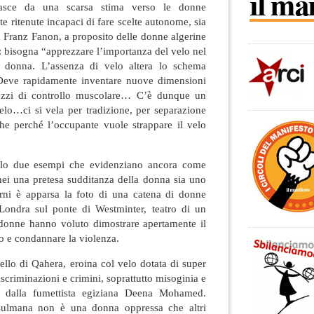
nasce da una scarsa stima verso le donne
ritenute incapaci di fare scelte autonome, sia
 Franz Fanon, a proposito delle donne algerine
: bisogna “apprezzare l’importanza del velo nel
a donna. L’assenza di velo altera lo schema
 Deve rapidamente inventare nuove dimensioni
ezzi di controllo muscolare… C’è dunque un
elo…ci si vela per tradizione, per separazione
che perché l’occupante vuole strappare il velo
 solo due esempi che evidenziano ancora come
linei una pretesa sudditanza della donna sia uno
iorni è apparsa la foto di una catena di donne
ondra sul ponte di Westminter, teatro di un
 donne hanno voluto dimostrare apertamente il
to e condannare la violenza.
llo di Qahera, eroina col velo dotata di super
iscriminazioni e crimini, soprattutto misoginia e
a dalla fumettista egiziana Deena Mohamed.
lmana non è una donna oppressa che altri