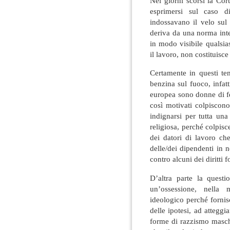
Nei giorni scorsi la Cort
esprimersi sul caso 
indossavano il velo sul 
deriva da una norma inte
in modo visibile qualsias
il lavoro, non costituisc
Certamente in questi te
benzina sul fuoco, infatt
europea sono donne di f
così motivati colpiscon
indignarsi per tutta una
religiosa, perché colpisc
dei datori di lavoro ch
delle/dei dipendenti in 
contro alcuni dei diritti 
D’altra parte la quest
un’ossessione, nella
ideologico perché fornisc
delle ipotesi, ad atteggia
forme di razzismo masche