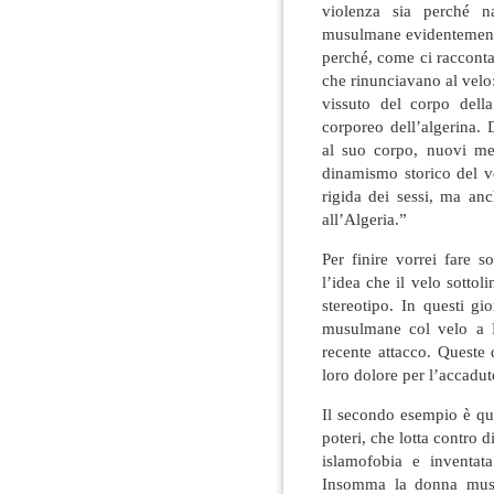
violenza sia perché 
musulmane evidentemente 
perché, come ci racconta
che rinunciavano al velo
vissuto del corpo dell
corporeo dell’algerina.
al suo corpo, nuovi m
dinamismo storico del v
rigida dei sessi, ma an
all’Algeria.”
Per finire vorrei fare
l’idea che il velo sotto
stereotipo. In questi g
musulmane col velo a L
recente attacco. Queste
loro dolore per l’accadu
Il secondo esempio è que
poteri, che lotta contro d
islamofobia e inventat
Insomma la donna musu