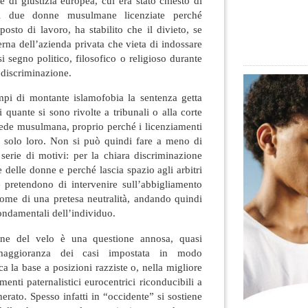
e di giustizia europea, cui era stato chiesto di
di due donne musulmane licenziate perché
posto di lavoro, ha stabilito che il divieto, se
rna dell’azienda privata che vieta di indossare
i segno politico, filosofico o religioso durante
e discriminazione.
mpi di montante islamofobia la sentenza getta
i quante si sono rivolte a tribunali o alla corte
ede musulmana, proprio perché i licenziamenti
o solo loro. Non si può quindi fare a meno di
 serie di motivi: per la chiara discriminazione
e delle donne e perché lascia spazio agli arbitri
e pretendono di intervenire sull’abbigliamento
nome di una pretesa neutralità, andando quindi
fondamentali dell’individuo.
ione del velo è una questione annosa, quasi
 maggioranza dei casi impostata in modo
a la base a posizioni razziste o, nella migliore
menti paternalistici eurocentrici riconducibili a
rato. Spesso infatti in “occidente” si sostiene