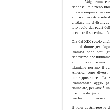
uomini. Valga come esem
riconosciuta a pieno tit
quasi scomparsa nei com
e Prisca, per citare sol
cristiane ma si distingu
loro ruolo dai padri del
accettare il sacerdozio f
Già dal XIX secolo anch
lotte di donne per l’ug
islamica sono stati g
ricordiamo che ultimame
attribuiti a donne musul
islamiche portano il v
America, sono diversi,
contrapposizione alla 
islamofobica oggi), p
rinunciare, per altre è 
dissimile da quello di cui
cerchiamo di liberarci.
Il voler costringere le 