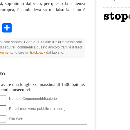
si, soprattutto dal velo, per questo la sentenza
a europea, facendo leva su un falso laicismo è
k
r
ail
WhatsApp
Condividi
blicato sabato, 1 Aprile 2017 alle 07:30 e classificato
oi seguire i commenti a questo articolo tramite il feed
commento
, o fare un
trackback
dal tuo sito.
to
avere una lunghezza massima di 1500 battute.
nti consecutivi.
Nome e Cognomeobbligatorio
E-mail (non verrà pubblicata) obbligatorio
Sito Web