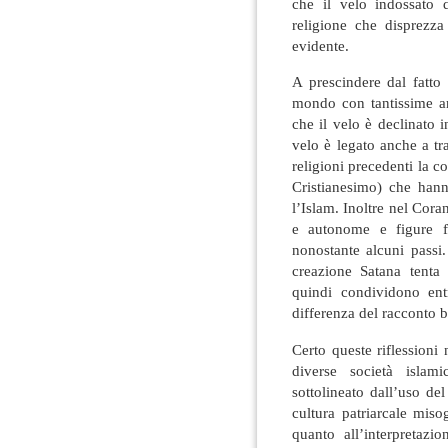
che il velo indossato
religione che disprezz
evidente.
A prescindere dal fatto 
mondo con tantissime art
che il velo è declinato i
velo è legato anche a tr
religioni precedenti la 
Cristianesimo) che hanno
l’Islam. Inoltre nel Cora
e autonome e figure f
nonostante alcuni passi.
creazione Satana tent
quindi condividono entr
differenza del racconto b
Certo queste riflessioni
diverse società islam
sottolineato dall’uso de
cultura patriarcale mis
quanto all’interpretazi