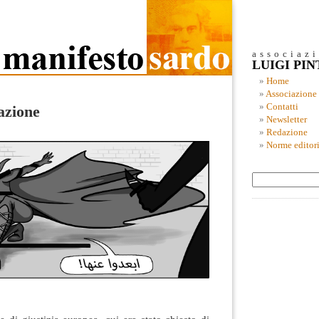
associaz
LUIGI PI
Home
Associazione
Contatti
azione
Newsletter
Redazione
Norme editori