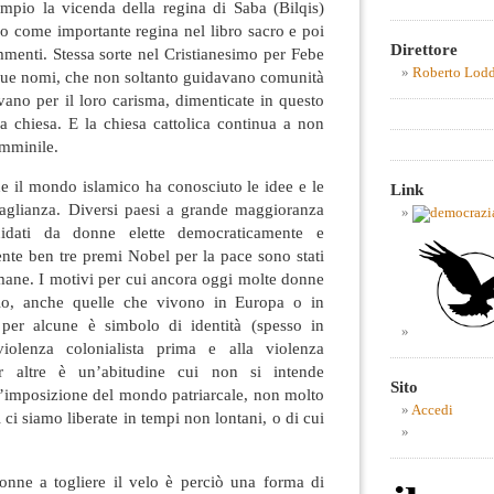
pio la vicenda della regina di Saba (Bilqis)
olo come importante regina nel libro sacro e poi
Direttore
menti. Stessa sorte nel Cristianesimo per Febe
Roberto Lod
o due nomi, che non soltanto guidavano comunità
evano per il loro carisma, dimenticate in questo
la chiesa. E la chiesa cattolica continua a non
emminile.
e il mondo islamico ha conosciuto le idee e le
Link
uaglianza. Diversi paesi a grande maggioranza
uidati da donne elette democraticamente e
nte ben tre premi Nobel per la pace sono stati
mane. I motivi per cui ancora oggi molte donne
elo, anche quelle che vivono in Europa o in
 per alcune è simbolo di identità (spesso in
violenza colonialista prima e alla violenza
er altre è un’abitudine cui non si intende
Sito
un’imposizione del mondo patriarcale, non molto
Accedi
 ci siamo liberate in tempi non lontani, o di cui
donne a togliere il velo è perciò una forma di