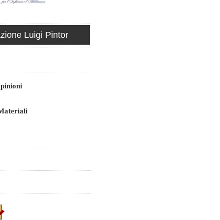
ione Luigi Pintor
pinioni
ateriali