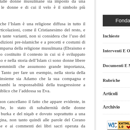
 dalle donne musulmane sia imposto da una
a le donne e di cui il velo è il simbolo più
Fondaz
che l’Islam è una religione diffusa in tutto il
icolazioni, come il Cristianesimo del resto, e
Inchieste
n tante varianti, non si considera che l’uso del
adizioni pre-islamiche e a precetti e costumi di
comparsa della religione musulmana (Ebraismo e
Interventi E O
 costituito il contesto in cui si è sviluppato
no e nella storia dell’Islam ci sono donne libere
Documenti E M
emminili che assumono grande importanza,
 Tanto per fare un esempio, nella storia della
a insieme sia Adamo che la sua compagna e
Rubriche
ambi la responsabilità della trasgressione a
iblico che l’addossa su Eva.
Articoli
 non cancellano il fatto che appare evidente, in
Archivio
iche, lo stato di subalternità delle donne
l burka e del niqab e dovuto soprattutto a una
ogina, non tanto quindi alle parole del Corano
one e ai commenti dei libri sacri operata da