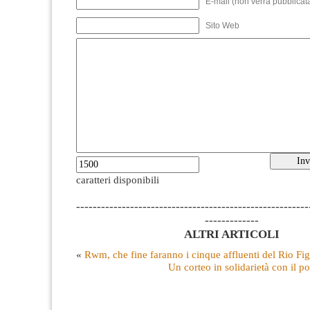
E-mail (non verrà pubblicata
Sito Web
caratteri disponibili
--------------------------------------------------------
-------------
ALTRI ARTICOLI
«
Rwm, che fine faranno i cinque affluenti del Rio Fi
Un corteo in solidarietà con il p