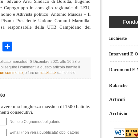
ru, Silvano Arru Sindaco di Borutta, Eugenio
 e Capogruppo in consiglio regionale di LEU,
omo e Attivista politico, Antonio Muscas – Il
 Pisanu Presidente Unione Comuni Marmilla.
Fondaz
ssa responsabile della UTB Campidano dei
Inchieste
k
r
ail
WhatsApp
Condividi
Interventi E O
bblicato mercoledì, 8 Dicembre 2021 alle 16:23 e
uoi seguire i commenti a questo articolo tramite il
Documenti E M
e un commento
, o fare un
trackback
dal tuo sito.
Rubriche
to
Articoli
avere una lunghezza massima di 1500 battute.
nti consecutivi.
Archivio
Nome e Cognomeobbligatorio
E-mail (non verrà pubblicata) obbligatorio