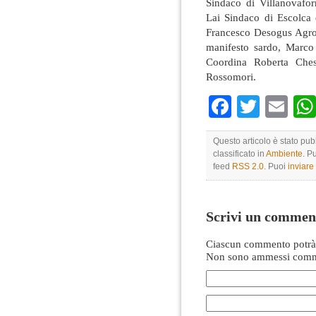
Sindaco di Villanovafor
Lai Sindaco di Escolca
Francesco Desogus Agron
manifesto sardo, Marco
Coordina Roberta Che
Rossomori.
Faceboo
Twitte
Em
Questo articolo è stato pu
classificato in
Ambiente
. P
feed
RSS 2.0
. Puoi
inviar
Scrivi un commen
Ciascun commento potrà 
Non sono ammessi comme