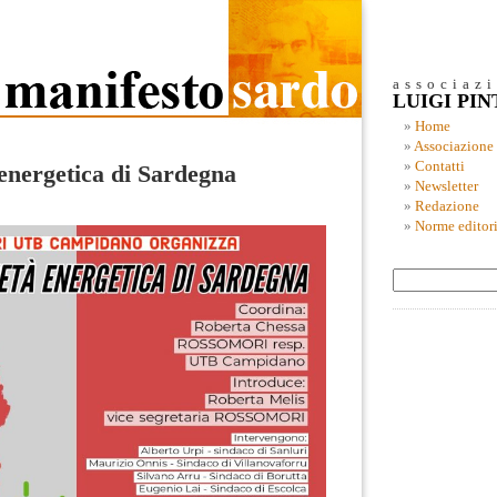
associaz
LUIGI PI
Home
Associazione
Contatti
 energetica di Sardegna
Newsletter
Redazione
Norme editori