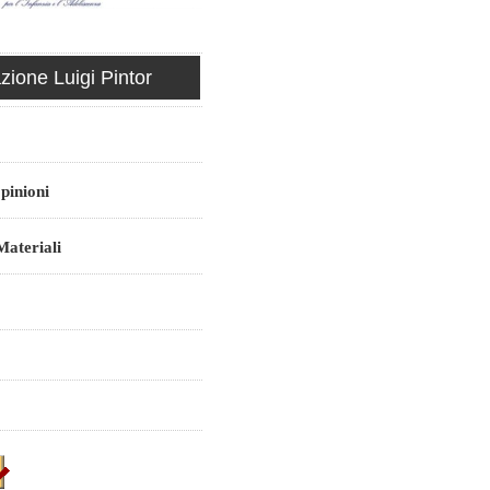
ione Luigi Pintor
pinioni
ateriali