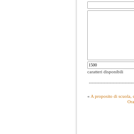
caratteri disponibili
------------------------------
«
A proposito di scuola, c
Ora