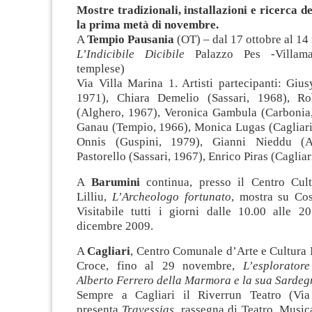
Mostre tradizionali, installazioni e ricerca de
la prima metà di novembre.
A
Tempio Pausania
(OT) – dal 17 ottobre al 1
L’Indicibile Dicibile
Palazzo Pes -Villam
templese)
Via Villa Marina 1. Artisti partecipanti:
Gius
1971), Chiara Demelio (Sassari, 1968), Rob
(Alghero, 1967), Veronica Gambula (Carbonia
Ganau (Tempio, 1966), Monica Lugas (Cagliari,
Onnis (Guspini, 1979), Gianni Nieddu (A
Pastorello (Sassari, 1967), Enrico Piras (Cagliar
A
Barumini
continua, presso il Centro Cul
Lilliu,
L’Archeologo fortunato
, mostra su Cos
Visitabile tutti i giorni dalle 10.00 alle 2
dicembre 2009.
A
Cagliari
, Centro Comunale d’Arte e Cultura I
Croce, fino al 29 novembre,
L’esplorator
Alberto Ferrero della Marmora e la sua Sardeg
Sempre a Cagliari il Riverrun Teatro (Via
presenta
Travessias
, rassegna di Teatro, Musi