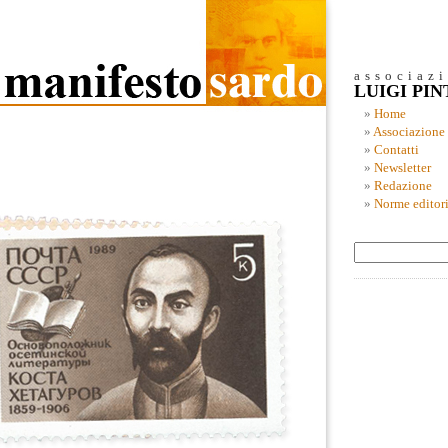
associaz
LUIGI PI
Home
Associazione
Contatti
Newsletter
Redazione
Norme editori