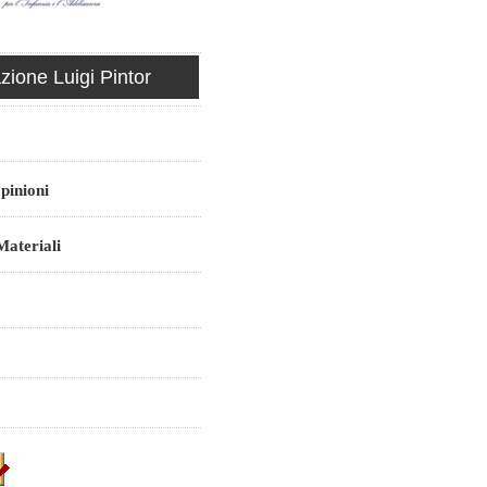
ione Luigi Pintor
pinioni
ateriali