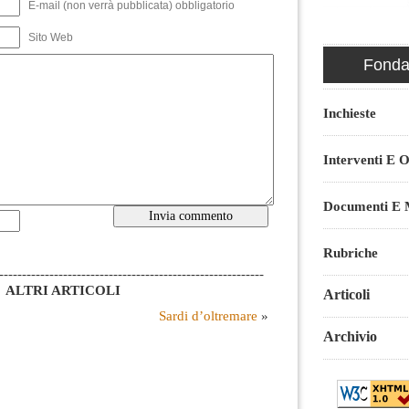
E-mail (non verrà pubblicata) obbligatorio
Sito Web
Fondaz
Inchieste
Interventi E O
Documenti E M
Rubriche
----------------------------------------------------------
ALTRI ARTICOLI
Articoli
Sardi d’oltremare
»
Archivio