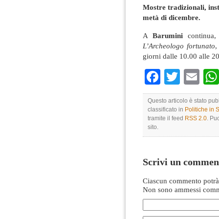
Mostre tradizionali, ins
metà di dicembre.
A
Barumini
continua,
L’Archeologo fortunato
,
giorni dalle 10.00 alle 2
Faceboo
Twitte
Em
Questo articolo è stato pu
classificato in
Politiche in
tramite il feed
RSS 2.0
. Pu
sito.
Scrivi un commen
Ciascun commento potrà 
Non sono ammessi comme