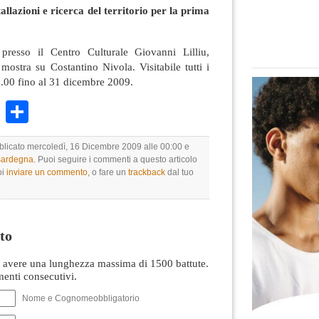
tallazioni e ricerca del territorio per la prima
 presso il Centro Culturale Giovanni Lilliu,
 mostra su Costantino Nivola. Visitabile tutti i
0.00 fino al 31 dicembre 2009.
k
r
ail
WhatsApp
Condividi
bblicato mercoledì, 16 Dicembre 2009 alle 00:00 e
 Sardegna
. Puoi seguire i commenti a questo articolo
oi
inviare un commento
, o fare un
trackback
dal tuo
to
avere una lunghezza massima di 1500 battute.
nti consecutivi.
Nome e Cognomeobbligatorio