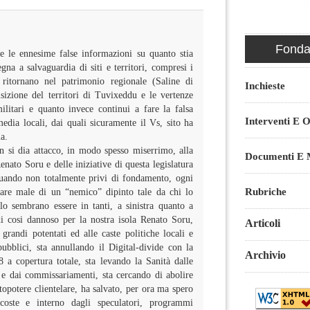
Fondaz
e le ennesime false informazioni su quanto stia
na a salvaguardia di siti e territori, compresi i
ritornano nel patrimonio regionale (Saline di
Inchieste
uisizione del territori di Tuvixeddu e le vertenze
militari e quanto invece continui a fare la falsa
Interventi E O
edia locali, dai quali sicuramente il Vs, sito ha
ia.
 si dia attacco, in modo spesso miserrimo, alla
Documenti E M
enato Soru e delle iniziative di questa legislatura
quando non totalmente privi di fondamento, ogni
Rubriche
are male di un “nemico” dipinto tale da chi lo
o sembrano essere in tanti, a sinistra quanto a
di cosi dannoso per la nostra isola Renato Soru,
Articoli
 grandi potentati ed alle caste politiche locali e
ubblici, sta annullando il Digital-divide con la
Archivio
 a copertura totale, sta levando la Sanità dalle
 e dai commissariamenti, sta cercando di abolire
ottopotere clientelare, ha salvato, per ora ma spero
coste e interno dagli speculatori, programmi