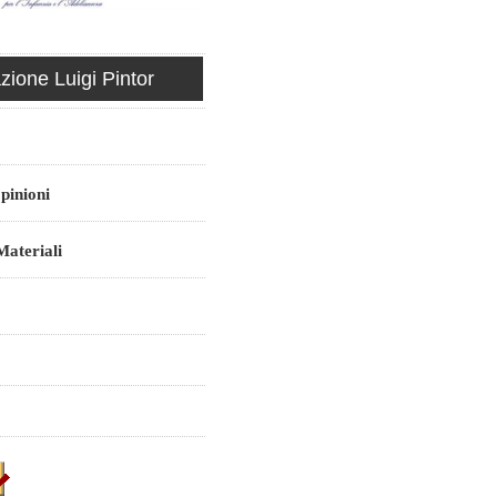
ione Luigi Pintor
pinioni
ateriali