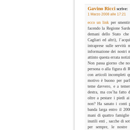
Gavino Ricci
scrive:
1 Marzo 2008 alle 17:21
ecco un link
per smentir
facendo la Regione Sardeg
demani dello Stato che 
Cagliari ed altri), l’acq
intraprese sulle servitù 
informazione dei nostri m
attinto questa errata notiz
Non passa giorno che non
persona o alla figura di R
con articoli incompleti 
motivo è buono per parl
teme davvero, e a temerl
destra, ma cos’ha fatto 
oltre a pestare i piedi ai
non? Ha sanato i conti p
banda larga entro il 2008
mani di quattro famiglie
inutili enti , sacche di s
per sempre, le nostre 