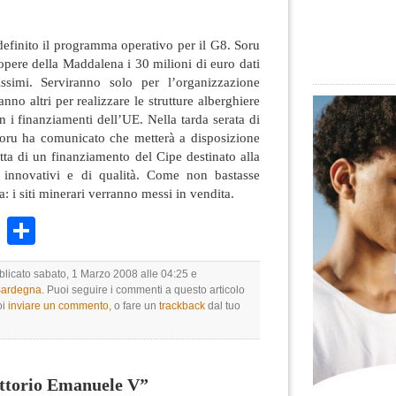
efinito il programma operativo per il G8. Soru
 opere della Maddalena i 30 milioni di euro dati
ssimi. Serviranno solo per l’organizzazione
nno altri per realizzare le strutture alberghiere
 i finanziamenti dell’UE. Nella tarda serata di
oru ha comunicato che metterà a disposizione
atta di un finanziamento del Cipe destinato alla
i innovativi e di qualità. Come non bastasse
a: i siti minerari verranno messi in vendita.
k
r
ail
WhatsApp
Condividi
bblicato sabato, 1 Marzo 2008 alle 04:25 e
 Sardegna
. Puoi seguire i commenti a questo articolo
oi
inviare un commento
, o fare un
trackback
dal tuo
ttorio Emanuele V”