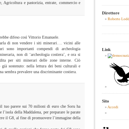
ne, Agricoltura e pastorizia, entrate, commercio e
Direttore
Roberto Lod
ebbe difeso così Vittorio Emanuele.
la di non vendere i siti minerari…. vicini alle
ari sono importanti compendi di archeologia
Link
mineraria, non di ‘archeologia costiera’, e ora si
dita per siti minerari delle zone interne. Ciò
ià sostenuto: nella lettura dei beni culturali e
gna sembra prevalere una discriminante costiera.
Sito
il tuo parere sui 70 milioni di euro che Soru ha
Accedi
e l’isola della Maddalena, per preparare le parate
iere il G8, al fine di promuovere l’immagine della