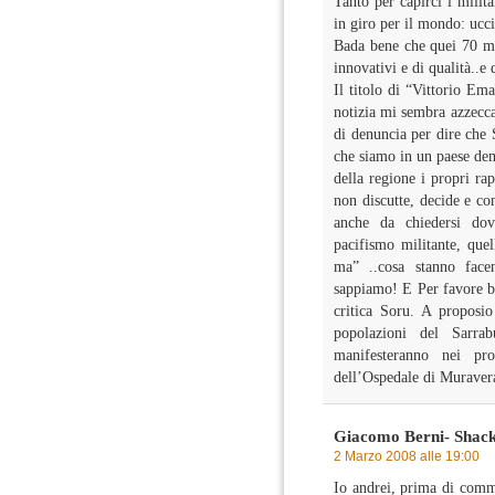
Tanto per capirci i milit
in giro per il mondo: ucc
Bada bene che quei 70 mil
innovativi e di qualità..e
Il titolo di “Vittorio Em
notizia mi sembra azzecca
di denuncia per dire che
che siamo in un paese de
della regione i propri ra
non discutte, decide e co
anche da chiedersi dov
pacifismo militante, quel
ma” ..cosa stanno fac
sappiamo! E Per favore bas
critica Soru. A proposio 
popolazioni del Sarra
manifesteranno nei pr
dell’Ospedale di Muravera
Giacomo Berni- Shac
2 Marzo 2008 alle 19:00
Io andrei, prima di comme