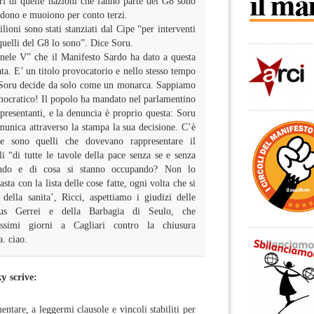
ari di quelle nazioni che fanno parte dei G8 sono
idono e muoiono per conto terzi.
ioni sono stati stanziati dal Cipe “per interventi
 quelli del G8 lo sono”. Dice Soru.
anele V” che il Manifesto Sardo ha dato a questa
ta. E’ un titolo provocatorio e nello stesso tempo
 Soru decide da solo come un monarca. Sappiamo
mocratico! Il popolo ha mandato nel parlamentino
ppresentanti, e la denuncia è proprio questa: Soru
munica attraverso la stampa la sua decisione. C’è
e sono quelli che dovevano rappresentare il
li “di tutte le tavole della pace senza se e senza
endo e di cosa si stanno occupando? Non lo
ta con la lista delle cose fatte, ogni volta che si
della sanita’, Ricci, aspettiamo i giudizi delle
bus Gerrei e della Barbagia di Seulo, che
ossimi giorni a Cagliari contro la chiusura
. ciao.
ky
scrive:
ntare, a leggermi clausole e vincoli stabiliti per