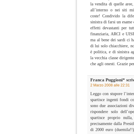
la vendita di quelle aree
all’interno o nei siti 
coste! Condivido la dife
sinistra di farsi un esam
effetti devastanti per tu
finanziaria, ARCI e UISP 
ma al bene dei sardi ci h
di lui solo chiacchiere, 
è politica, e di sinistra 
la vecchia classe dirigent
che agli onesti. Grazie pe
Franca Puggioni*
scri
2 Marzo 2008 alle 22:31
Leggo con stupore l’inter
spartisce ingenti fondi c
sono due associazioni di
rispondere solo dell’op
spartisce proprio null
precisamente dalla Presid
di 2000 euro (duemila!!)