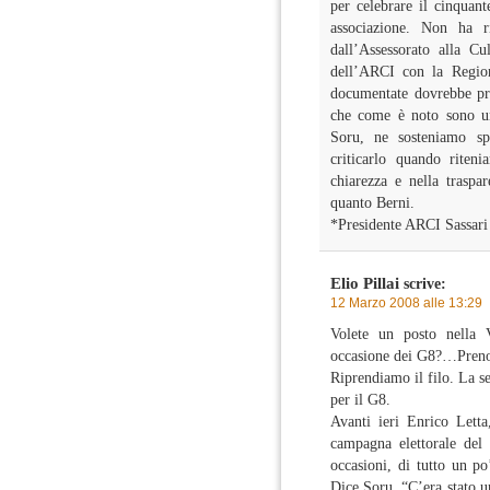
per celebrare il cinquant
associazione. Non ha ri
dall’Assessorato alla Cu
dell’ARCI con la Region
documentate dovrebbe pro
che come è noto sono un
Soru, ne sosteniamo spe
criticarlo quando riteni
chiarezza e nella traspa
quanto Berni.
*Presidente ARCI Sassari
Elio Pillai
scrive:
12 Marzo 2008 alle 13:29
Volete un posto nell
occasione dei G8?…Preno
Riprendiamo il filo. La s
per il G8.
Avanti ieri Enrico Lett
campagna elettorale del
occasioni, di tutto un po
Dice Soru. “C’era stato u