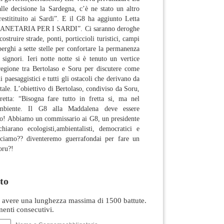
le decisione la Sardegna, c’è ne stato un altro
restitituito ai Sardi”. E il G8 ha aggiunto Letta
ANETARIA PER I SARDI”. Ci saranno deroghe
costruire strade, ponti, porticcioli turistici, campi
berghi a sette stelle per confortare la permanenza
signori. Ieri notte notte si è tenuto un vertice
regione tra Bertolaso e Soru per discutere come
i paesaggistici e tutti gli ostacoli che derivano da
tale. L’obiettivo di Bertolaso, condiviso da Soru,
etta: “Bisogna fare tutto in fretta si, ma nel
ambiente. Il G8 alla Maddalena deve essere
oro! Abbiamo un commissario ai G8, un presidente
hiarano ecologisti,ambientalisti, democratici e
cciamo?? diventeremo guerrafondai per fare un
oru?!
to
avere una lunghezza massima di 1500 battute.
nti consecutivi.