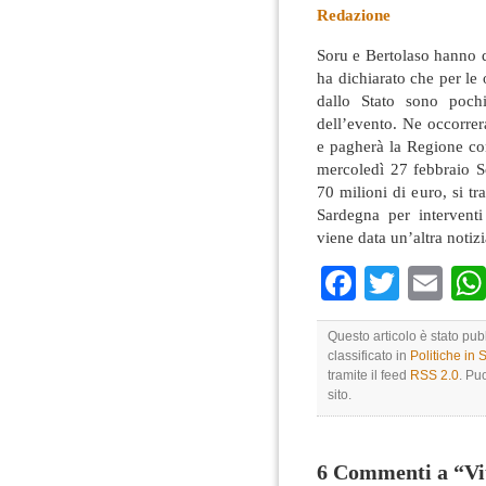
Redazione
Soru e Bertolaso hanno d
ha dichiarato che per le
dallo Stato sono pochi
dell’evento. Ne occorrera
e pagherà la Regione con
mercoledì 27 febbraio S
70 milioni di euro, si tr
Sardegna per intervent
viene data un’altra notizi
Faceboo
Twitte
Em
Questo articolo è stato pu
classificato in
Politiche in
tramite il feed
RSS 2.0
. Pu
sito.
6 Commenti a “Vi