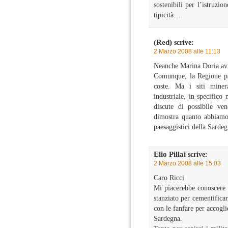
sostenibili per l’istruzio
tipicità….
(Red)
scrive:
2 Marzo 2008 alle 11:13
Neanche Marina Doria avr
Comunque, la Regione par
coste. Ma i siti miner
industriale, in specifico 
discute di possibile ven
dimostra quanto abbiamo g
paesaggistici della Sarde
Elio Pillai
scrive:
2 Marzo 2008 alle 15:03
Caro Ricci
Mi piacerebbe conoscere 
stanziato per cementificar
con le fanfare per accogl
Sardegna.