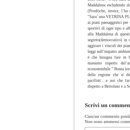
Maddalena escludendo dal
(Prodi)che, invece, l’ha 
“Sara’ una VETRINA PL
ai piani paesaggistici per 
sportivi di ogni tipo e al
alla Maddalena di questi 
segreto(democratico) in 
aggirare i vincoli dei pian
leggi sull’impatto ambien
è che bisogna fare in fr
massimo rispetto del’
ecosostenibile.” Bonta l
della regione che si dic
pacifisti….e noi che fa
dispetto a Bertolaso e a S
Scrivi un commen
Ciascun commento potrà 
Non sono ammessi comme