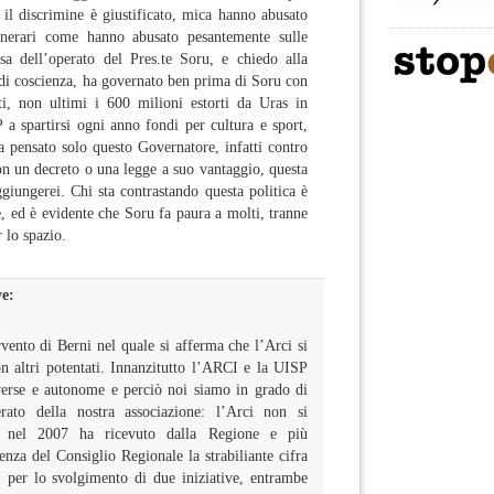
, il discrimine è giustificato, mica hanno abusato
minerari come hanno abusato pesantemente sulle
sa dell’operato del Pres.te Soru, e chiedo alla
e di coscienza, ha governato ben prima di Soru con
tti, non ultimi i 600 milioni estorti da Uras in
a spartirsi ogni anno fondi per cultura e sport,
a pensato solo questo Governatore, infatti contro
non un decreto o una legge a suo vantaggio, questa
aggiungerei. Chi sta contrastando questa politica è
e, ed è evidente che Soru fa paura a molti, tranne
r lo spazio.
ve:
vento di Berni nel quale si afferma che l’Arci si
on altri potentati. Innanzitutto l’ARCI e la UISP
verse e autonome e perciò noi siamo in grado di
erato della nostra associazione: l’Arci non si
a, nel 2007 ha ricevuto dalla Regione e più
enza del Consiglio Regionale la strabiliante cifra
 per lo svolgimento di due iniziative, entrambe