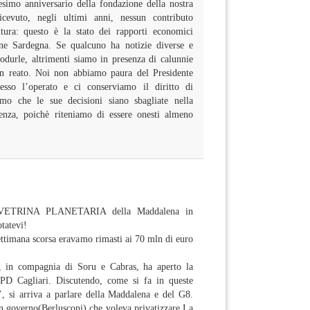
esimo anniversario della fondazione della nostra
cevuto, negli ultimi anni, nessun contributo
ltura: questo è la stato dei rapporti economici
e Sardegna. Se qualcuno ha notizie diverse e
durle, altrimenti siamo in presenza di calunnie
 reato. Noi non abbiamo paura del Presidente
sso l’operato e ci conserviamo il diritto di
amo che le sue decisioni siano sbagliate nella
renza, poichè riteniamo di essere onesti almeno
a VETRINA PLANETARIA della Maddalena in
tatevi!
ettimana scorsa eravamo rimasti ai 70 mln di euro
a, in compagnia di Soru e Cabras, ha aperto la
 PD Cagliari. Discutendo, come si fa in queste
’, si arriva a parlare della Maddalena e del G8.
n governo(Berlusconi) che voleva privatizzare La