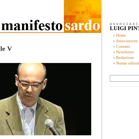
associaz
LUIGI PI
Home
Associazione
Contatti
le V
Newsletter
Redazione
Norme editori