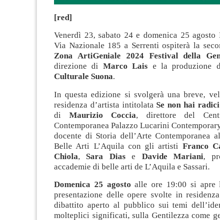
[red]
Venerdì 23, sabato 24 e domenica 25 agosto
Via Nazionale 185 a Serrenti ospiterà la seco
Zona ArtiGeniale 2024
Festival della Gen
direzione di
Marco Lais
e la produzione 
Culturale Suona
.
In questa edizione si svolgerà una breve, vel
residenza d’artista intitolata
Se non hai radic
di
Maurizio Coccia
, direttore del Cen
Contemporanea Palazzo Lucarini Contemporary 
docente di Storia dell’Arte Contemporanea a
Belle Arti L’Aquila con gli artisti
Franco C
Chiola
,
Sara Dias
e
Davide Mariani
, pr
accademie di belle arti de L’Aquila e Sassari.
Domenica 25 agosto
alle ore 19:00 si apre 
presentazione delle opere svolte in residenz
dibattito aperto al pubblico sui temi dell’ide
molteplici significati, sulla Gentilezza come g