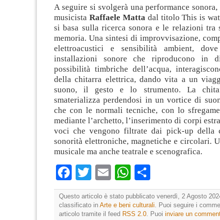
A seguire si svolgerà una performance sonora,
musicista
Raffaele Matta
dal titolo This is wa
si basa sulla ricerca sonora e le relazioni tra
memoria. Una sintesi di improvvisazione, comp
elettroacustici e sensibilità ambient, dov
installazioni sonore che riproducono in d
possibilità timbriche dell’acqua, interagisco
della chitarra elettrica, dando vita a un viagg
suono, il gesto e lo strumento. La chitar
smaterializza perdendosi in un vortice di suoni
che con le normali tecniche, con lo sfregame
mediante l’archetto, l’inserimento di corpi estra
voci che vengono filtrate dai pick-up della c
sonorità elettroniche, magnetiche e circolari.
musicale ma anche teatrale e scenografica.
Facebook
Twitter
Email
WhatsApp
Condividi
Questo articolo è stato pubblicato venerdì, 2 Agosto 202
classificato in
Arte e beni culturali
. Puoi seguire i comme
articolo tramite il feed
RSS 2.0
. Puoi
inviare un commen