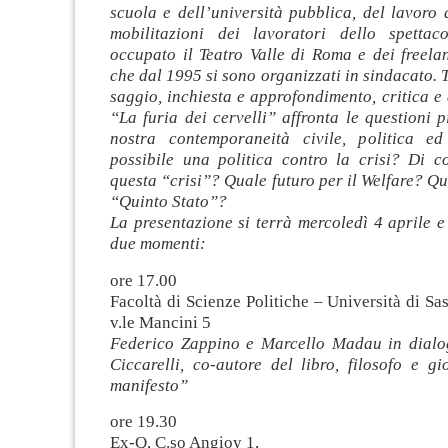
scuola e dell’università pubblica, del lavoro
mobilitazioni dei lavoratori dello spetta
occupato il Teatro Valle di Roma e dei freela
che dal 1995 si sono organizzati in sindacato. 
saggio, inchiesta e approfondimento, critica e a
“La furia dei cervelli” affronta le questioni p
nostra contemporaneità civile, politica e
possibile una politica contro la crisi? Di 
questa “crisi”? Quale futuro per il Welfare? Qua
“Quinto Stato”?
La presentazione si terrà mercoledì 4 aprile e 
due momenti:
ore 17.00
Facoltà di Scienze Politiche – Università di Sas
v.le Mancini 5
Federico Zappino e Marcello Madau in dialo
Ciccarelli, co-autore del libro, filosofo e gi
manifesto”
ore 19.30
Ex-Q, C.so Angioy 1,