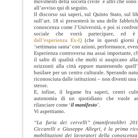
movimenti della società civile e altri che sono 
all’avviso qui di seguito.
Il discorso sui saperi, sul Quinto Stato, sul l
sull’art. 18 si presenterà in una delle fabbrich
conoscenza come l’Università, e poi si confron
sociale che vorrà partecipare, ed è r
dall’esperienza Ex-Q
(che in questi giorni 
‘settimana santa’ con azioni, performance, event
Esperienza controversa ma assai importante, c
il salto di qualità che molti si auspicano all
orizzonti alla città eppure mantenendo quell
basilare per un centro culturale. Sperando na
riconosciuta dalle istituzioni – non diventi una
stesse.
E, infine, il legame fra saperi, centri cult
autonomia di un quotidiano che vuole an
rilanciare come ‘
il manifesto
’.
Vi aspettiamo.
“La furia dei cervelli” (manifestolibri 20
Ciccarelli e Giuseppe Allegri, è la prima ric
mobilitazioni dei lavoratori della conoscenza