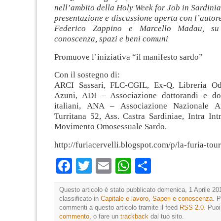
nell’ambito della Holy Week for Job in Sardinia
presentazione e discussione aperta con l’autor
Federico Zappino e Marcello Madau, su 
conoscenza, spazi e beni comuni
Promuove l’iniziativa “il manifesto sardo”
Con il sostegno di:
ARCI Sassari, FLC-CGIL, Ex-Q, Libreria Odr
Azuni, ADI – Associazione dottorandi e dot
italiani, ANA – Associazione Nazionale Ar
Turritana 52, Ass. Castra Sardiniae, Intra In
Movimento Omosessuale Sardo.
http://​furiacervelli.blogspot.com/​p/la-furia-tou
Facebook
Twitter
Email
WhatsApp
Condividi
Questo articolo è stato pubblicato domenica, 1 Aprile 20
classificato in
Capitale e lavoro
,
Saperi e conoscenza
. P
commenti a questo articolo tramite il feed
RSS 2.0
. Puo
commento
, o fare un
trackback
dal tuo sito.