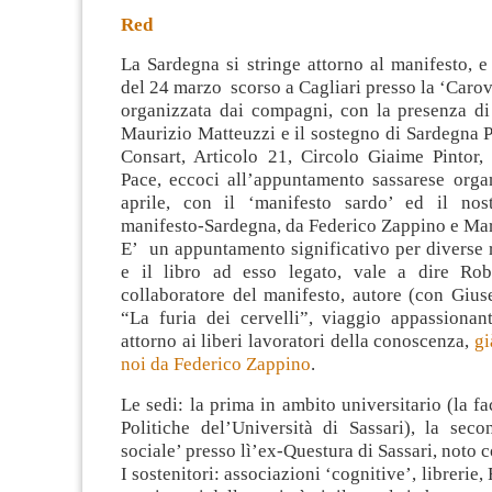
Red
La Sardegna si stringe attorno al manifesto, 
del 24 marzo scorso a Cagliari presso la ‘Carov
organizzata dai compagni, con la presenza d
Maurizio Matteuzzi e il sostegno di Sardegna 
Consart,
Articolo 21, Circolo Giaime Pintor,
Pace, eccoci all’appuntamento sassarese organ
aprile, con il ‘manifesto sardo’ ed il nos
manifesto-Sardegna, da Federico Zappino e Ma
E’ un appuntamento significativo per diverse r
e il libro ad esso legato, vale a dire Robe
collaboratore del manifesto, autore (con Gius
“La furia dei cervelli”, viaggio appassionan
attorno ai liberi lavoratori della conoscenza,
gi
noi da Federico Zappino
.
Le sedi: la prima in ambito universitario (la fa
Politiche del’Università di Sassari), la seco
sociale’ presso lì’ex-Questura di Sassari, noto
I sostenitori: associazioni ‘cognitive’, librerie