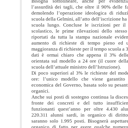
Bisogna sottolineare, anche per evidenz
l’assurdità dei tagli, che oltre il 90% delle fa
demolendo l’operazione ideologica di riduz
scuola della Gelmini, all’atto dell’iscrizione h
scuola lungo. Concluse le iscrizioni per i
scolastico, le prime rilevazioni dello stess
riportati da tutta la stampa nazionale evide
aumento di richieste di tempo pieno ed u
maggioranza di richieste per il tempo scuola a 3
dati è ormai chiaro che appena il 3% delle
orientata sul modello a 24 ore (il cuore dell
scuola dell’attuale ministro dell’Istruzione).
Di poco superiori al 3% le richieste del mode
ore: l’unico modello che viene garantito
economica del Governo, basata solo su pesanti
organici.
Anche sui posti di sostegno continua la disces
fronte dei concreti e del tutto insufficie
funzionanti quest’anno per oltre 4.430 alu
220.311 alunni sardi, in organico di dirit
saranno solo 1.995 posti. Bisognerà aspettar
organico di fatto per avere qualche numero