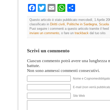
Facebook
Twitter
Email
WhatsApp
Condividi
Questo articolo è stato pubblicato mercoledì, 1 Aprile 20
classificato in
Diritti civili
,
Politiche in Sardegna
,
Scuola 
Puoi seguire i commenti a questo articolo tramite il feed
inviare un commento
, o fare un
trackback
dal tuo sito.
Scrivi un commento
Ciascun commento potrà avere una lunghezza 
battute.
Non sono ammessi commenti consecutivi.
Nome e Cognomeobbligato
E-mail (non verrà pubblicata
Sito Web