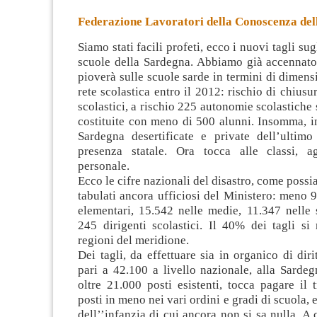
Federazione Lavoratori della Conoscenza del
Siamo stati facili profeti, ecco i nuovi tagli sug
scuole della Sardegna. Abbiamo già accennato 
pioverà sulle scuole sarde in termini di dimen
rete scolastica entro il 2012: rischio di chiusu
scolastici, a rischio 225 autonomie
scolastiche 
costituite con meno di 500 alunni. Insomma, i
Sardegna desertificate e private dell’ultimo
presenza statale. Ora tocca alle classi, a
personale.
Ecco le cifre nazionali del disastro, come possi
tabulati ancora ufficiosi del Ministero: meno 9
elementari, 15.542 nelle medie, 11.347 nelle 
245 dirigenti scolastici. Il 40% dei tagli si 
regioni del meridione.
Dei tagli, da effettuare sia in organico di diri
pari a 42.100 a livello nazionale, alla Sardegn
oltre 21.000 posti esistenti, tocca pagare il 
posti in meno nei vari ordini e gradi di scuola, 
dell’’infanzia di cui ancora non si sa nulla. A 