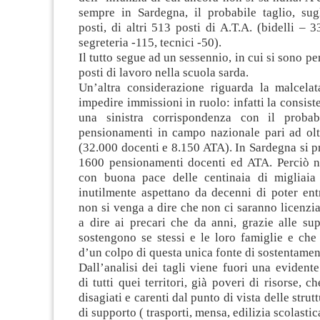
sempre in Sardegna, il probabile taglio, sugl
posti, di altri 513 posti di A.T.A. (bidelli – 3
segreteria -115, tecnici -50).
Il tutto segue ad un sessennio, in cui si sono pe
posti di lavoro nella scuola sarda.
Un’altra considerazione riguarda la malcelat
impedire immissioni in ruolo: infatti la consist
una sinistra corrispondenza con il proba
pensionamenti in campo nazionale pari ad olt
(32.000 docenti e 8.150 ATA). In Sardegna si p
1600 pensionamenti docenti ed ATA. Perciò ni
con buona pace delle centinaia di migliaia
inutilmente aspettano da decenni di poter ent
non si venga a dire che non ci saranno licenzi
a dire ai precari che da anni, grazie alle su
sostengono se stessi e le loro famiglie e che
d’un colpo di questa unica fonte di sostentamen
Dall’analisi dei tagli viene fuori una evident
di tutti quei territori, già poveri di risorse, 
disagiati e carenti dal punto di vista delle strutt
di supporto ( trasporti, mensa, edilizia scolastic