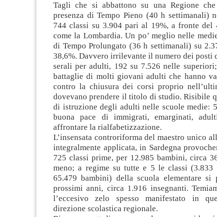
Tagli che si abbattono su una Regione che
presenza di Tempo Pieno (40 h settimanali) ne
744 classi su 3.904 pari al 19%, a fronte del
come la Lombardia. Un po’ meglio nelle medie
di Tempo Prolungato (36 h settimanali) su 2.37
38,6%. Davvero irrilevante il numero dei posti d
serali per adulti, 192 su 7.526 nelle superior
battaglie di molti giovani adulti che hanno v
contro la chiusura dei corsi proprio nell’ult
dovevano prendere il titolo di studio. Risibile q
di istruzione degli adulti nelle scuole medie: 
buona pace di immigrati, emarginati, adult
affrontare la rialfabetizzazione.
L’insensata controriforma del maestro unico all
integralmente applicata, in Sardegna provoche
725 classi prime, per 12.985 bambini, circa 3
meno; a regime su tutte e 5 le classi (3.833 
65.479 bambini) della scuola elementare si 
prossimi anni, circa 1.916 insegnanti. Temiam
l’eccesivo zelo spesso manifestato in que
direzione scolastica regionale.