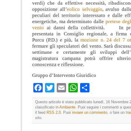
verdi) che da effettive necessità, ribadiscon
opposizione all’
eolico selvaggio
, avulso dalle
peculiari del territorio interessato e dalle eff
energetiche, ma determinato dalle
pretese degl
vento
ai danni della collettività. In pro
presentata in Consiglio regionale, a firma 
Porcu (P.D.) e più, la
mozione n. 24 del 7 ot
fermare gli speculatori del vento. Sarà discuss
settimane e certamente gli sviluppi dell’
magistratura campana potrà offrire ulterio
conoscenza e riflessione.
Gruppo d’Intervento Giuridico
Facebook
Twitter
Email
WhatsApp
Condividi
Questo articolo è stato pubblicato lunedì, 16 Novembre 
classificato in
Ambiente
. Puoi seguire i commenti a quest
il feed
RSS 2.0
. Puoi
inviare un commento
, o fare un
tr
sito.