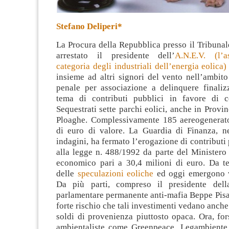
Stefano Deliperi*
La Procura della Repubblica presso il Tribunal
arrestato il presidente dell’
A.N.E.V. (l’a
categoria degli industriali dell’energia eolica)
insieme ad altri signori del vento nell’ambit
penale per associazione
a delinquere finalizz
tema di contributi pubblici in favore di ce
Sequestrati sette parchi eolici, anche in Provin
Ploaghe. Complessivamente 185 aereogenerato
di euro di valore. La Guardia di Finanza, ne
indagini, ha fermato l’erogazione di contributi 
alla legge n. 488/1992 da parte del Ministero
economico pari a 30,4 milioni di euro. Da t
delle
speculazioni eoliche
ed oggi emergono v
Da più parti, compreso il presidente del
parlamentare permanente anti-mafia Beppe Pisan
forte rischio che tali investimenti vedano anche 
soldi di provenienza piuttosto opaca. Ora, for
ambientaliste come Greenpeace, Legambient