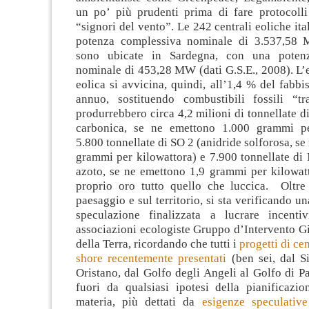
un po’ più prudenti prima di fare protocolli
“signori del vento”. Le 242 centrali eoliche it
potenza complessiva nominale di 3.537,58 
sono ubicate in Sardegna, con una poten
nominale di 453,28 MW (dati G.S.E., 2008). L’
eolica si avvicina, quindi, all’1,4 % del fabb
annuo, sostituendo combustibili fossili “tr
produrrebbero circa 4,2 milioni di tonnellate d
carbonica, se ne emettono 1.000 grammi per
5.800 tonnellate di SO 2 (anidride solforosa, se
grammi per kilowattora) e 7.900 tonnellate di
azoto, se ne emettono 1,9 grammi per kilowat
proprio oro tutto quello che luccica. Oltre 
paesaggio e sul territorio, si sta verificando u
speculazione finalizzata a lucrare incenti
associazioni ecologiste Gruppo d’Intervento G
della Terra, ricordando che tutti i
progetti di cen
shore recentemente presentati
(ben sei, dal Si
Oristano, dal Golfo degli Angeli al Golfo di 
fuori da qualsiasi ipotesi della pianificazio
materia, più dettati da
esigenze speculative