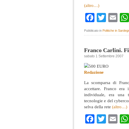
(altro…)
Faceboo
Twitte
Em
Pubblicato in
Politiche in Sardeg
Franco Carlini. Fi
sabato 1 Settembre 2007
Redazione
La scomparsa di Franco
accettare. Franco era i
individuale, era una t
tecnologie e del cyberco
selva della rete
(altro…)
Faceboo
Twitte
Em