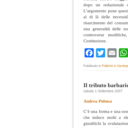
dopo un redazionale d
L’argomento pone questi
al di là delle necessit
risarcimento del consum
una generalità delle n
controverse modifiche,
Costituzione.
Faceboo
Twitte
Em
Pubblicato in
Politiche in Sardeg
Il tributo barbari
sabato 1 Settembre 2007
Andrea Pubusa
C’è una forma e una sosta
che induce molti a ri
giustifichi la svalutazi