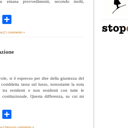
ru emana provvedimenti, secondo molti,
k
r
ail
WhatsApp
Condividi
na
|
1 commento »
azione
le, si è espresso per dire della giustezza del
a cosiddetta tassa sul lusso, nonostante la nota
o tra residenti e non residenti con tutte le
e costituzionale. Questa differenza, su cui mi
k
r
ail
WhatsApp
Condividi
na
|
Nessun commento »