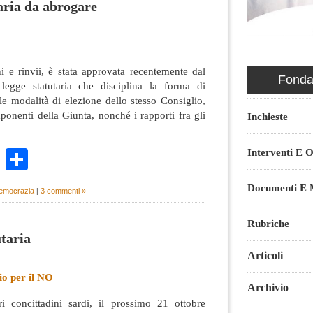
taria da abrogare
i e rinvii, è stata approvata recentemente dal
Fondaz
 legge statutaria che disciplina la forma di
e modalità di elezione dello stesso Consiglio,
ponenti della Giunta, nonché i rapporti fra gli
Inchieste
Interventi E O
k
r
ail
WhatsApp
Condividi
Documenti E M
democrazia
|
3 commenti »
Rubriche
utaria
Articoli
io per il NO
Archivio
i concittadini sardi, il prossimo 21 ottobre