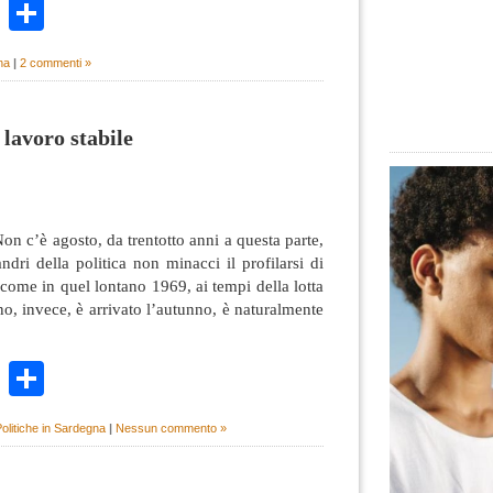
k
r
ail
WhatsApp
Condividi
na
|
2 commenti »
 lavoro stabile
on c’è agosto, da trentotto anni a questa parte,
dri della politica non minacci il profilarsi di
 come in quel lontano 1969, ai tempi della lotta
o, invece, è arrivato l’autunno, è naturalmente
k
r
ail
WhatsApp
Condividi
olitiche in Sardegna
|
Nessun commento »