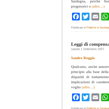
Sardegna, perché So
progressivi o
(altro…)
Faceboo
Twitte
Em
Pubblicato in
Politiche in Sardeg
Leggi di compens
sabato 1 Settembre 2007
Sandro Roggio
Qualcuno, anche autorevo
principio alla base dell
disparità di trattament
implicazioni di caratter
voglio
(altro…)
Faceboo
Twitte
Em
Pubblicato in
Politiche in Sardeg