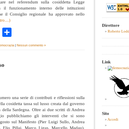
are nel referendum sulla cosiddetta Legge
a il funzionamento interno delle istituzioni
he il Consiglio regionale ha approvato nello
ltro…)
Direttore
k
r
ail
WhatsApp
Condividi
Roberto Lod
democrazia
|
Nessun commento »
Link
so
mero una serie di contributi e riflessioni sulla
lla cosidetta tassa sul lusso creata dal governo
della Sardegna. Oltre ai due scritti di Andrea
Sito
o pubblichiamo gli interventi che si sono
Accedi
agosto sul Manifesto (Pier Luigi Sullo, Andrea
 Elio Pillai, Marco Ligas, Marcello Madau),