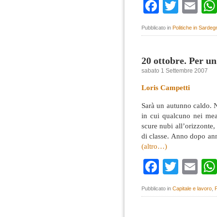
Faceboo
Twitte
Em
Pubblicato in
Politiche in Sardeg
20 ottobre. Per un
sabato 1 Settembre 2007
Loris Campetti
Sarà un autunno caldo. N
in cui qualcuno nei mean
scure nubi all’orizzonte,
di classe. Anno dopo ann
(altro…)
Faceboo
Twitte
Em
Pubblicato in
Capitale e lavoro
,
P