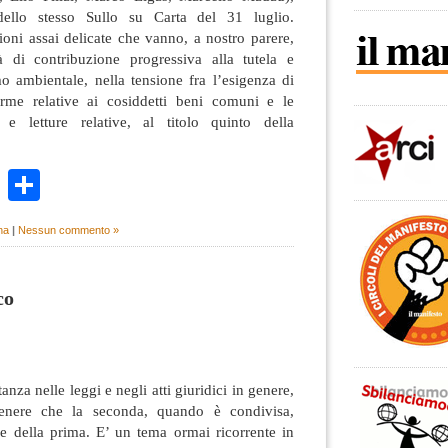
ello stesso Sullo su Carta del 31 luglio.
oni assai delicate che vanno, a nostro parere,
à di contribuzione progressiva alla tutela e
o ambientale, nella tensione fra l’esigenza di
orme relative ai cosiddetti beni comuni e le
 e letture relative, al titolo quinto della
k
r
ail
WhatsApp
Condividi
na
|
Nessun commento »
co
nza nelle leggi e negli atti giuridici in genere,
tenere che la seconda, quando è condivisa,
one della prima. E’ un tema ormai ricorrente in