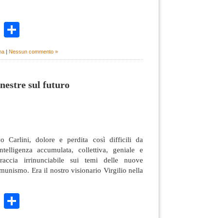
k
r
ail
WhatsApp
Condividi
na
|
Nessun commento »
nestre sul futuro
 Carlini, dolore e perdita così difficili da
ntelligenza accumulata, collettiva, geniale e
raccia irrinunciabile sui temi delle nuove
munismo. Era il nostro visionario Virgilio nella
k
r
ail
WhatsApp
Condividi