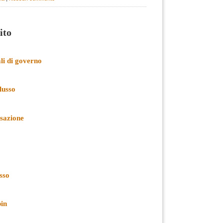
ito
li di governo
lusso
sazione
usso
in