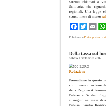
saremo chiamati a vot
Statutaria, che riguard
regionali. Una legge c
scorso mese di marzo
(a
Faceboo
Twitte
Em
Pubblicato in
Partecipazione e 
Della tassa sul lus
sabato 1 Settembre 2007
Redazione
Presentiamo in questo nu
controversa questione de
della Regione Autonoma 
Pubusa e Sandro Roggi
susseguiti nel mese di 
Pubusa, Sandro Roggio,