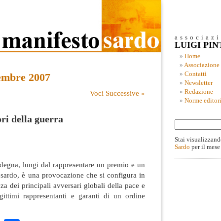
associaz
LUIGI PI
Home
Associazione
Contatti
tembre 2007
Newsletter
Redazione
Voci Successive »
Norme editori
ori della guerra
Stai visualizzand
Sardo
per il mese
rdegna, lungi dal rappresentare un premio e un
io sardo, è una provocazione che si configura in
za dei principali avversari globali della pace e
egittimi rappresentanti e garanti di un ordine