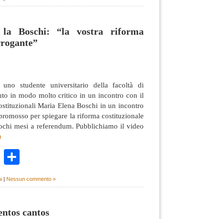
 la Boschi: “la vostra riforma
rrogante”
uno studente universitario della facoltà di
to in modo molto critico in un incontro con il
ostituzionali Maria Elena Boschi in un incontro
 promosso per spiegare la riforma costituzionale
pochi mesi a referendum. Pubblichiamo il video
)
k
r
ail
WhatsApp
Condividi
i
|
Nessun commento »
entos cantos