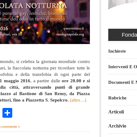
Fondaz
Inchieste
l mondo, si celebra la giornata mondiale contro
Interventi E O
ri, la fiaccolata notturna per ricordare tutte le
mofobia e della transfobia di ogni parte del
1 maggio 2016
, a partire dalle
ore 20.00 e si
Documenti E M
lla città, attraversando punti di grande
Palazzo al Bastione di San Remy, da Piazza
Rubriche
ttori, fino a Piazzetta S. Sepolcro.
(altro…)
k
r
ail
WhatsApp
Condividi
Articoli
Archivio
 commento »