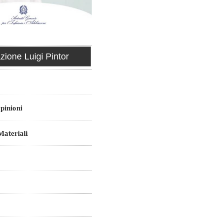
ione Luigi Pintor
pinioni
ateriali