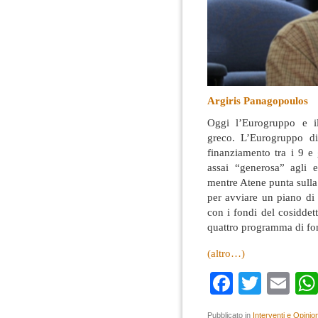
Argiris Panagopoulos
Oggi l’Eurogruppo e il
greco. L’Eurogruppo di
finanziamento tra i 9 e 
assai “generosa” agli e
mentre Atene punta sulla 
per avviare un piano di 
con i fondi del cosiddet
quattro programma di fo
(altro…)
Faceboo
Twitte
Em
Pubblicato in
Interventi e Opinion