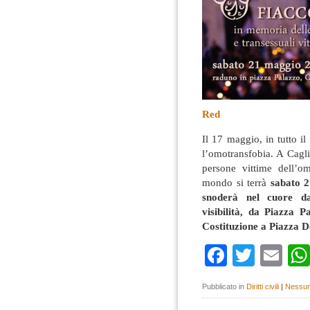
Red
Il 17 maggio, in tutto i
l’omotransfobia. A Caglia
persone vittime dell’o
mondo si terrà
sabato 2
snoderà nel cuore da
visibilità, da Piazza 
Costituzione a Piazza De
Faceboo
Twitte
Em
Pubblicato in
Diritti civili
|
Nessun