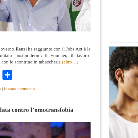
governo Renzi ha raggiunto con il Jobs Act è la
oralato postmoderno: il voucher, il lavoro-
 con lo scontrino in tabaccheria
(altro…)
k
r
ail
WhatsApp
Condividi
i
|
Nessun commento »
lata contro l’omotransfobia