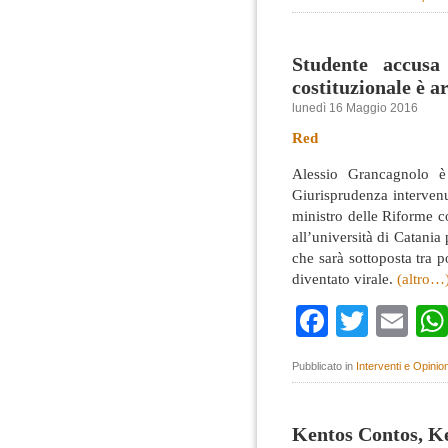
Studente accusa
costituzionale è a
lunedì 16 Maggio 2016
Red
Alessio Grancagnolo è 
Giurisprudenza intervenu
ministro delle Riforme c
all’università di Catania
che sarà sottoposta tra 
diventato virale.
(altro…
Faceboo
Twitte
Em
Pubblicato in
Interventi e Opinion
Kentos Contos, K