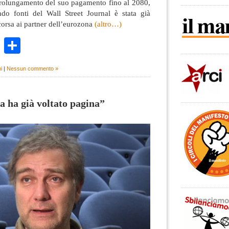
 prolungamento del suo pagamento fino al 2080,
do fonti del Wall Street Journal è stata già
corsa ai partner dell’eurozona
(altro…)
k
r
ail
WhatsApp
Condividi
i
|
Nessun commento »
a ha già voltato pagina”