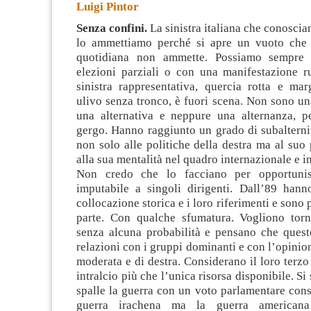
Luigi Pintor
Senza confini.
La sinistra italiana che conosci
lo ammettiamo perché si apre un vuoto che l
quotidiana non ammette
. Possiamo sempre 
elezioni parziali o con una manifestazione 
sinistra rappresentativa, quercia rotta e mar
ulivo senza tronco, è fuori scena. Non sono u
una alternativa e neppure una alternanza, p
gergo. Hanno raggiunto un grado di subalterni
non solo alle politiche della destra ma al suo 
alla sua mentalità nel quadro internazionale e i
Non credo che lo facciano per opportuni
imputabile a singoli dirigenti. Dall’89 hann
collocazione storica e i loro riferimenti e sono p
parte. Con qualche sfumatura. Vogliono tor
senza alcuna probabilità e pensano che quest
relazioni con i gruppi dominanti e con l’opinio
moderata e di destra. Considerano il loro terzo 
intralcio più che l’unica risorsa disponibile. Si 
spalle la guerra con un voto parlamentare con
guerra irachena ma la guerra americana