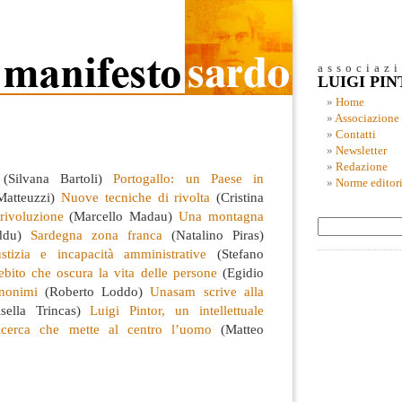
associaz
LUIGI PI
Home
Associazione
Contatti
Newsletter
Redazione
Silvana Bartoli)
Portogallo: un Paese in
Norme editori
Matteuzzi)
Nuove tecniche di rivolta
(Cristina
rivoluzione
(Marcello Madau)
Una montagna
ddu)
Sardegna zona franca
(Natalino Piras)
stizia e incapacità amministrative
(Stefano
bito che oscura la vita delle persone
(Egidio
nonimi
(Roberto Loddo)
Unasam scrive alla
sella Trincas)
Luigi Pintor, un intellettuale
icerca che mette al centro l’uomo
(Matteo