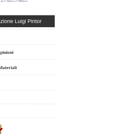
ione Luigi Pintor
pinioni
ateriali