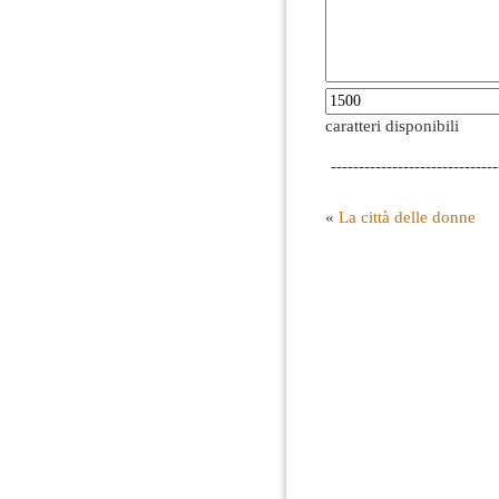
caratteri disponibili
------------------------------
«
La città delle donne