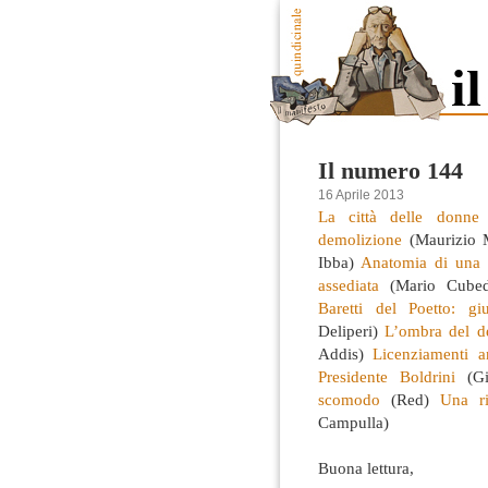
Il numero 144
16 Aprile 2013
La città delle donne
(
demolizione
(Maurizio 
Ibba)
Anatomia di una 
assediata
(Mario Cube
Baretti del Poetto: giu
Deliperi)
L’ombra del de
Addis)
Licenziamenti a
Presidente Boldrini
(Gi
scomodo
(Red)
Una r
Campulla)
*
Buona lettura,