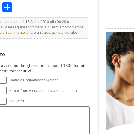
k
r
ail
WhatsApp
Condividi
blicato martedì, 16 Aprile 2013 alle 00:29 e
ne
. Puoi seguire i commenti a questo articolo tramite
re un commento
, o fare un
trackback
dal tuo sito.
to
avere una lunghezza massima di 1500 battute.
nti consecutivi.
Nome e Cognomeobbligatorio
E-mail (non verrà pubblicata) obbligatorio
Sito Web