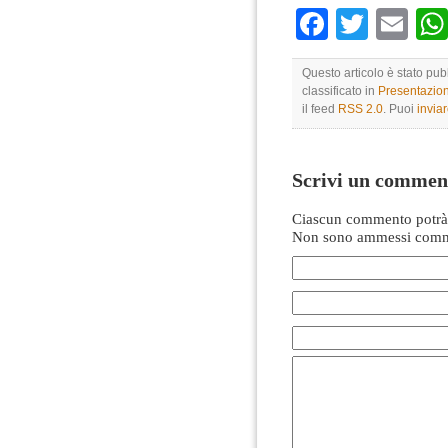
Faceboo
Twitte
Em
Questo articolo è stato pub
classificato in
Presentazio
il feed
RSS 2.0
. Puoi
invia
Scrivi un commen
Ciascun commento potrà 
Non sono ammessi comme