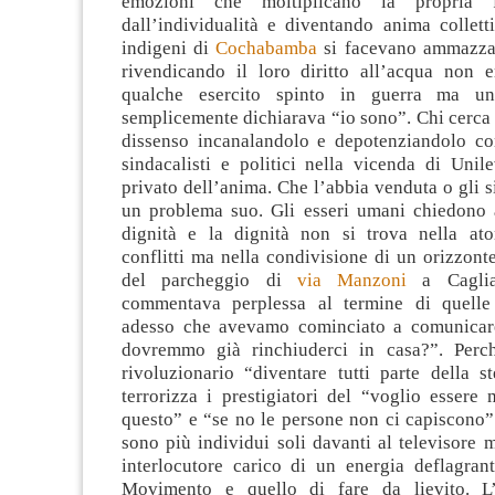
emozioni che moltiplicano la propria 
dall’individualità e diventando anima collett
indigeni di
Cochabamba
si facevano ammazzar
rivendicando il loro diritto all’acqua non e
qualche esercito spinto in guerra ma un
semplicemente dichiarava “io sono”. Chi cerca d
dissenso incanalandolo e depotenziandolo c
sindacalisti e politici nella vicenda di Unil
privato dell’anima. Che l’abbia venduta o gli si
un problema suo. Gli esseri umani chiedono 
dignità e la dignità non si trova nella at
conflitti ma nella condivisione di un orizzont
del parcheggio di
via Manzoni
a Caglia
commentava perplessa al termine di quelle
adesso che avevamo cominciato a comunicare
dovremmo già rinchiuderci in casa?”. Perch
rivoluzionario “diventare tutti parte della s
terrorizza i prestigiatori del “voglio essere
questo” e “se no le persone non ci capiscono”.
sono più individui soli davanti al televisore
interlocutore carico di un energia deflagran
Movimento e quello di fare da lievito. L’