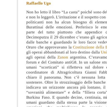
Raffaello Ugo
Non ho letto il libro “La casta” poiché sono d
e non lo leggerò. L’irritazione e il sospetto con
politicanti non ha alcun bisogno di elemen
Burattinai delle emozioni. Preferisco le emo
parte del tutto piuttosto che appendice
Decimoputzu il 29 dicembre c’erano gli agricol
dalle banche e guardando le loro facce vedev
Oruro che approvavano la
Costituzione della 
gli operai abbandonati al loro destino dalla
Uni
agli operai della
Zanon
argentina. C’eravamo
forum e del Comitato antiG8. In un salone str
umani “scorticati” si rifletteva sul dolore 
coordinatore di Altragricoltura Gianni Fab
chiaro il panorama. Non c’è nessuna lotta 
sostenere. Oltre lo strozzinaggio delle banche
indicava un orizzonte ancora più lontano, il
“sovranità alimentare” e della “filiera cort
Burkina Faso. E quando decine, centinaia, mig
umani guardano dalla stessa parte la visione 