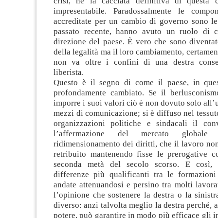
crisi, né la cacciata definitiva di questa c
impresentabile. Paradossalmente le compo
accreditate per un cambio di governo sono le 
passato recente, hanno avuto un ruolo di c
direzione del paese. È vero che sono diventat
della legalità ma il loro cambiamento, certamen
non va oltre i confini di una destra conse
liberista.
Questo è il segno di come il paese, in ques
profondamente cambiato. Se il berlusconism
imporre i suoi valori ciò è non dovuto solo all
mezzi di comunicazione; si è diffuso nel tessuto
organizzazioni politiche e sindacali il co
l’affermazione del mercato global
ridimensionamento dei diritti, che il lavoro no
retribuito mantenendo fisse le prerogative co
seconda metà del secolo scorso. E così, 
differenze più qualificanti tra le formazioni
andate attenuandosi e persino tra molti lavorat
l’opinione che sostenere la destra o la sinist
diverso: anzi talvolta meglio la destra perché, 
potere, può garantire in modo più efficace gli in