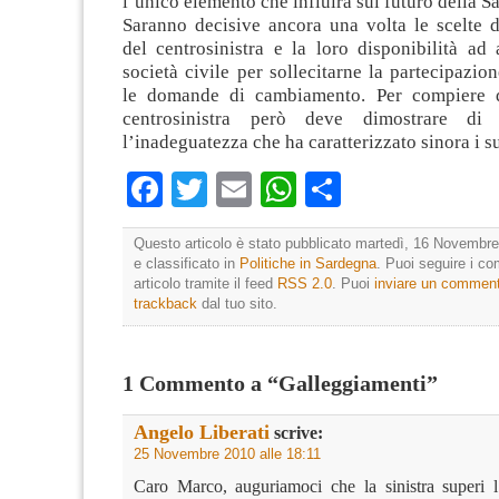
l’unico elemento che influirà sul futuro della S
Saranno decisive ancora una volta le scelte d
del centrosinistra e la loro disponibilità ad 
società civile per sollecitarne la partecipazi
le domande di cambiamento. Per compiere q
centrosinistra però deve dimostrare di 
l’inadeguatezza che ha caratterizzato sinora i 
Facebook
Twitter
Email
WhatsApp
Condividi
Questo articolo è stato pubblicato martedì, 16 Novembre
e classificato in
Politiche in Sardegna
. Puoi seguire i c
articolo tramite il feed
RSS 2.0
. Puoi
inviare un commen
trackback
dal tuo sito.
1 Commento a “Galleggiamenti”
Angelo Liberati
scrive:
25 Novembre 2010 alle 18:11
Caro Marco, auguriamoci che la sinistra superi l