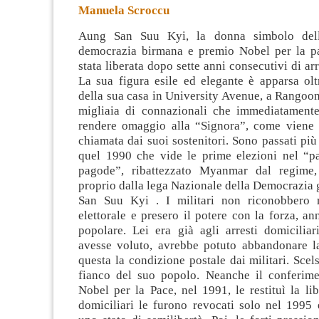
Manuela Scroccu
Aung San Suu Kyi, la donna simbolo dell
democrazia birmana e premio Nobel per la p
stata liberata dopo sette anni consecutivi di arr
La sua figura esile ed elegante è apparsa olt
della sua casa in University
Avenue, a Rangoon,
migliaia di connazionali che immediatament
rendere omaggio alla “Signora”, come viene 
chiamata dai suoi sostenitori. Sono passati più
quel 1990 che vide le prime elezioni nel “pa
pagode”, ribattezzato Myanmar dal regime, 
proprio dalla lega Nazionale della Democrazia
San Suu Kyi . I militari non riconobbero m
elettorale e presero il potere con la forza, an
popolare. Lei era già agli arresti domiciliar
avesse voluto, avrebbe potuto abbandonare l
questa la condizione postale dai militari. Scel
fianco del suo popolo. Neanche il conferim
Nobel per la Pace, nel 1991, le restituì la libe
domiciliari le furono revocati solo nel 1995 