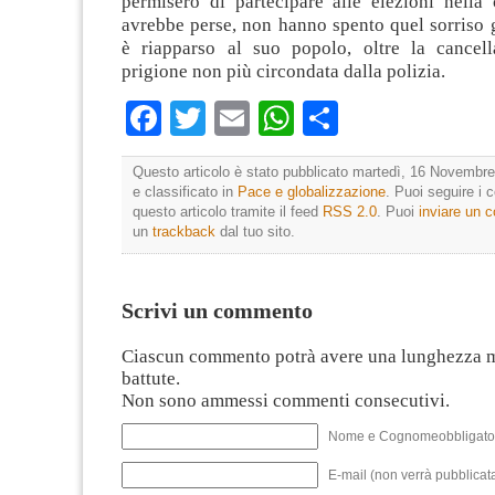
permisero di partecipare alle elezioni nella 
avrebbe perse, non hanno spento quel sorriso 
è riapparso al suo popolo, oltre la cancell
prigione non più circondata dalla polizia.
Facebook
Twitter
Email
WhatsApp
Condividi
Questo articolo è stato pubblicato martedì, 16 Novembre
e classificato in
Pace e globalizzazione
. Puoi seguire i
questo articolo tramite il feed
RSS 2.0
. Puoi
inviare un
un
trackback
dal tuo sito.
Scrivi un commento
Ciascun commento potrà avere una lunghezza 
battute.
Non sono ammessi commenti consecutivi.
Nome e Cognomeobbligato
E-mail (non verrà pubblicata