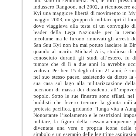
uno stato di semilibertà. Poi, le forti pression
indussero Rangoon, nel 2002, a riconoscere 
Kyi una maggiore libertà di movimento in My
maggio 2003, un gruppo di militari aprì il fuo
dove viaggiava alla testa di un convoglio di 
leader della Lega Nazionale per la Demo
incolume ma le furono rinnovati gli arresti d
San Suu Kyi non ha mai potuto lasciare la Bi
quando al marito Michael Aris, studioso di c
conosciuto duranti gli studi all’estero, fu d
tumore che di lì a due anni lo avrebbe ucci
vedova. Per ben 15 degli ultimi 21 anni, è rim
nel suo stesso paese, assistendo da dietro la 
sua casa sul lago alla militarizzazione della
uccisioni di massa dei dissidenti, all’impove
popolo. Sotto le sue finestre sono sfilati, ne
buddisti che fecero tremare la giunta milit
protesta pacifica, gridando “lunga vita a Aun
Nonostante l’isolamento e le restrizioni impo
militare, la figura della sessantacinquenne
diventata una vera e propria icona della 
simbolo e un esempio delle legittime aspirazi