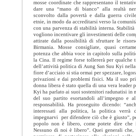
mosse coordinate che rappresentano il tentati
dare una “mano di bianco” alla realtà ne
sconvolto dalla povertà e dalla guerra civile
etnie, in modo da accreditarsi verso la comunit
con una parvenza di stabilità interna. Stabilità
vogliono incentivare gli investimenti delle com
attirate dalla possibilità di sfruttare le risor
Birmania. Mosse consigliate, quasi certame
potenza che abbia voce in capitolo sulla poli
la Cina. Il regime forse tollererà per qualche 
dell’attività politica di Aung San Suu Kyi nella
fiore d’acciaio si stia ormai per spezzare, logo
privazioni e dai problemi fisici. Ma il suo p
donna libera è stato quella di una vera leader p
Kyi ha parlato ai suoi sostenitori radunatisi in
del suo partito esortandoli all’impegno e al
responsabilità. Ha proseguito dicendo: “anc
interessati alla politica, la politica verrà
impegnarvi per difendere ciò che è giusto”, p
popolo non è libero, come potete dire che 
Nessuno di noi è libero”. Quei generali che, 