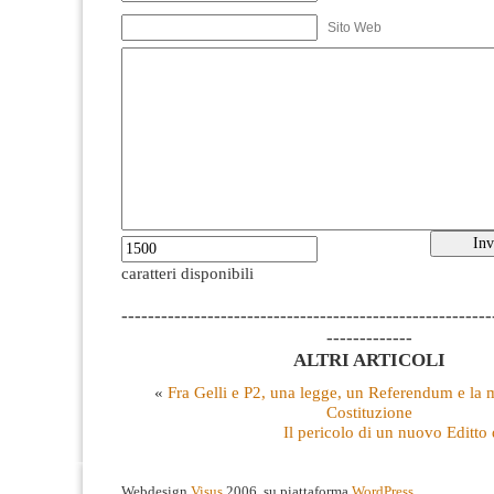
Sito Web
caratteri disponibili
--------------------------------------------------------
-------------
ALTRI ARTICOLI
«
Fra Gelli e P2, una legge, un Referendum e la 
Costituzione
Il pericolo di un nuovo Editto
Webdesign
Visus
2006, su piattaforma
WordPress