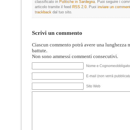
classificato in
Politiche in Sardegna
. Puoi seguire i com
articolo tramite il feed
RSS 2.0
. Puoi
inviare un commen
trackback
dal tuo sito.
Scrivi un commento
Ciascun commento potrà avere una lunghezza 
battute.
Non sono ammessi commenti consecutivi.
Nome e Cognomeobbligato
E-mail (non verrà pubblicata
Sito Web