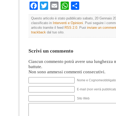
Facebook
Twitter
Email
WhatsApp
Condividi
Questo articolo è stato pubblicato sabato, 20 Gennaio 20
classificato in
Interventi e Opinioni
. Puoi seguire i comm
articolo tramite il feed
RSS 2.0
. Puoi
inviare un commen
trackback
dal tuo sito.
Scrivi un commento
Ciascun commento potrà avere una lunghezza 
battute.
Non sono ammessi commenti consecutivi.
Nome e Cognomeobbligato
E-mail (non verrà pubblicata
Sito Web