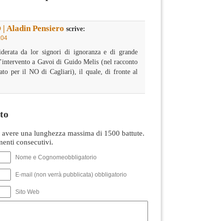
 | Aladin Pensiero
scrive:
:04
derata da lor signori di ignoranza e di grande
ll’intervento a Gavoi di Guido Melis (nel racconto
o per il NO di Cagliari), il quale, di fronte al
to
avere una lunghezza massima di 1500 battute.
nti consecutivi.
Nome e Cognomeobbligatorio
E-mail (non verrà pubblicata) obbligatorio
Sito Web