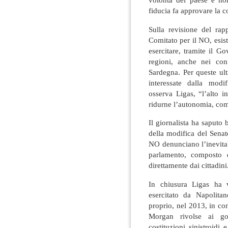
fiducia fa approvare la c
Sulla revisione del rap
Comitato per il NO, esis
esercitare, tramite il G
regioni, anche nei con
Sardegna. Per queste ul
interessate dalla modi
osserva Ligas, “l’alto 
ridurne l’autonomia, com
Il giornalista ha saputo 
della modifica del Senat
NO denunciano l’inevitab
parlamento, composto d
direttamente dai cittadini
In chiusura Ligas ha v
esercitato da Napolitan
proprio, nel 2013, in co
Morgan rivolse ai gov
costituzioni sinistroidi 