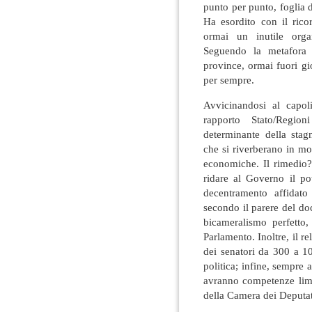
punto per punto, foglia 
Ha esordito con il ric
ormai un inutile orga
Seguendo la metafora 
province, ormai fuori gio
per sempre.
Avvicinandosi al capol
rapporto Stato/Region
determinante della stagn
che si riverberano in mod
economiche. Il rimedio? 
ridare al Governo il pot
decentramento affidato
secondo il parere del do
bicameralismo perfetto,
Parlamento. Inoltre, il re
dei senatori da 300 a 10
politica; infine, sempre 
avranno competenze limi
della Camera dei Deputat