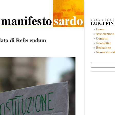
associaz
LUIGI PI
Home
Associazione
Contatti
rlato di Referendum
Newsletter
Redazione
Norme editori