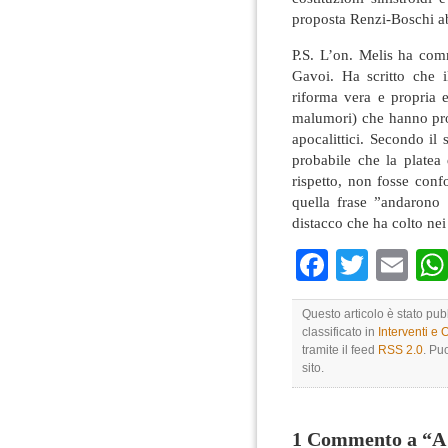
proposta Renzi-Boschi ab
P.S. L’on. Melis ha com
Gavoi. Ha scritto che 
riforma vera e propria 
malumori) che hanno pro
apocalittici. Secondo il 
probabile che la platea
rispetto, non fosse conf
quella frase ”andarono 
distacco che ha colto nei
Faceboo
Twitte
Em
Questo articolo è stato pu
classificato in
Interventi e 
tramite il feed
RSS 2.0
. Pu
sito.
1 Commento a “A 