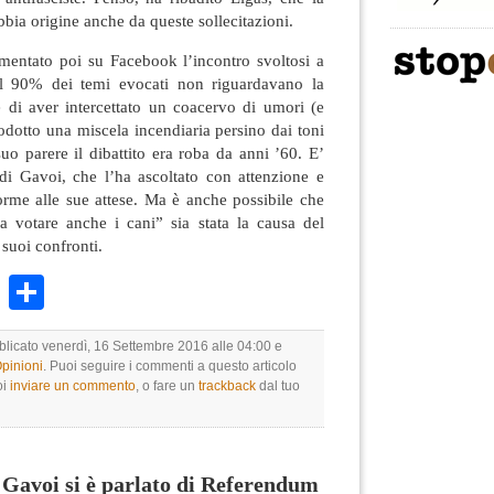
bia origine anche da queste sollecitazioni.
mentato poi su Facebook l’incontro svoltosi a
il 90% dei temi evocati non riguardavano la
e di aver intercettato un coacervo di umori (e
dotto una miscela incendiaria persino dai toni
suo parere il dibattito era roba da anni ’60. E’
 di Gavoi, che l’ha ascoltato con attenzione e
orme alle sue attese. Ma è anche possibile che
a votare anche i cani” sia stata la causa del
 suoi confronti.
k
r
ail
WhatsApp
Condividi
bblicato venerdì, 16 Settembre 2016 alle 04:00 e
Opinioni
. Puoi seguire i commenti a questo articolo
oi
inviare un commento
, o fare un
trackback
dal tuo
Gavoi si è parlato di Referendum