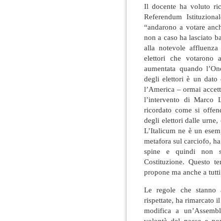
Il docente ha voluto ri
Referendum Istituziona
“andarono a votare anch
non a caso ha lasciato bas
alla notevole affluenza
elettori che votarono 
aumentata quando l’Ono
degli elettori è un dato
l’America – ormai accet
l’intervento di Marco 
ricordato come si offen
degli elettori dalle urne
L’Italicum ne è un esem
metafora sul carciofo, h
spine e quindi non s
Costituzione. Questo t
propone ma anche a tutti i
Le regole che stanno a
rispettate, ha rimarcato i
modifica a un’Assemble
volontà del paese e no