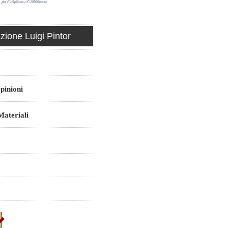
ione Luigi Pintor
pinioni
ateriali