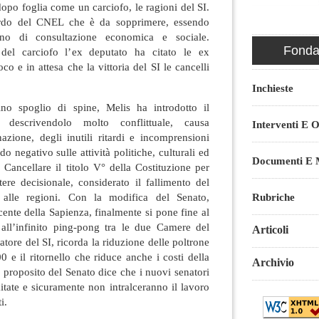
dopo foglia come un carciofo, le ragioni del SI.
ordo del CNEL che è da sopprimere, essendo
no di consultazione economica e sociale.
Fondaz
del carciofo l’ex deputato ha citato le ex
co e in attesa che la vittoria del SI le cancelli
Inchieste
ino spoglio di spine, Melis ha introdotto il
i descrivendolo molto conflittuale, causa
Interventi E O
azione, degli inutili ritardi e incomprensioni
o negativo sulle attività politiche, culturali ed
Documenti E M
Cancellare il titolo V° della Costituzione per
ere decisionale, considerato il fallimento del
Rubriche
 alle regioni. Con la modifica del Senato,
cente della Sapienza, finalmente si pone fine al
 all’infinito ping-pong tra le due Camere del
Articoli
latore del SI, ricorda la riduzione delle poltrone
0 e il ritornello che riduce anche i costi della
Archivio
a proposito del Senato dice che i nuovi senatori
tate e sicuramente non intralceranno il lavoro
i.