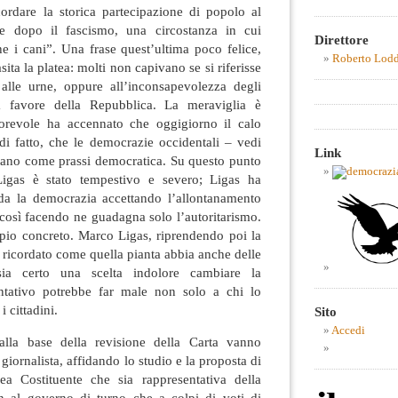
cordare la storica partecipazione di popolo al
le dopo il fascismo, una circostanza in cui
Direttore
e i cani”. Una frase quest’ultima poco felice,
Roberto Lod
ita la platea: molti non capivano se si riferisse
 alle urne, oppure all’inconsapevolezza degli
a favore della Repubblica. La meraviglia è
revole ha accennato che oggigiorno il calo
 di fatto, che le democrazie occidentali – vedi
Link
tano come prassi democratica. Su questo punto
Ligas è stato tempestivo e severo; Ligas ha
da la democrazia accettando l’allontanamento
, così facendo ne guadagna solo l’autoritarismo.
pio concreto. Marco Ligas, riprendendo poi la
a ricordato come quella pianta abbia anche delle
ia certo una scelta indolore cambiare la
entativo potrebbe far male non solo a chi lo
 cittadini.
Sito
Accedi
lla base della revisione della Carta vanno
l giornalista, affidando lo studio e la proposta di
a Costituente che sia rappresentativa della
n al governo di turno che a colpi di voti di