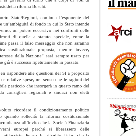
osiddetta riforma Boschi.
porto Stato/Regioni, continua l’esponente del
te un’ambiguità di fondo in cui lo Stato intende
overno, un potere eccessivo nei confronti delle
fronti di quelle a statuto speciale, come la
time passa il falso messaggio che non saranno
fica costituzionale proposta, mentre invece,
interesse della Nazione” sarà sempre usato per
e già è successo ripetutamente in passato.
ben rispondere alle questioni del SI a proposito
o e relative spese, nel senso che le ragioni del
ile pasticcio che insorgerà in questo ramo del
a consiglieri regionali e sindaci non eletti
.
oluto ricordare il condizionamento politico
o quando sollecitò la riforma costituzionale
ncomitanza all’invito che la Società Finanziaria
erni europei perché si liberassero delle
e antifasciste. Penso, ha ribadito Ligas, che la