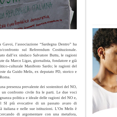
 a Gavoi, l’associazione “Sardegna Dentro” ha
o/confronto sul Referendum Costituzionale
.
ato dall’ex sindaco Salvatore Buttu, le ragioni
ute da Marco Ligas, giornalista, fondatore e già
olitico-culturale Manifesto Sardo; le ragioni del
oste da Guido Melis, ex deputato PD, storico e
i Roma.
 una presenza prevalente dei sostenitori del NO,
un confronto civile fra le parti. Le due voci
egnanza politica e ideale delle ragioni del NO e,
 del SI più evocative di un passato avaro di
à italiana e nelle sue istituzioni. L’On Melis è
 cercando di argomentare con una metafora,