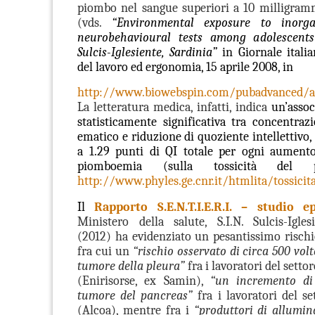
piombo nel sangue superiori a 10 milligramm
(vds.
“
Environmental exposure to inorg
neurobehavioural tests among adolescents
Sulcis-Iglesiente, Sardinia”
in Giornale itali
del lavoro ed ergonomia, 15 aprile 2008, in
http://www.biowebspin.com/pubadvanced/ar
La letteratura medica, infatti, indica
un’assoc
statisticamente significativa tra concentra
ematico e riduzione di quoziente intellettivo
a 1.29 punti di QI totale per ogni aumento
piomboemia (sulla tossicità del 
http://www.phyles.ge.cnr.it/htmlita/tossici
Il
Rapporto S.E.N.T.I.E.R.I. – studio e
Ministero della salute, S.I.N.
Sulcis-Igle
(2012) ha evidenziato un pesantissimo rischio
fra cui un
“rischio osservato di circa 500 volt
tumore della pleura”
fra i lavoratori del sett
(Enirisorse, ex Samin),
“
un incremento di
tumore del pancreas”
fra i lavoratori del s
(Alcoa), mentre fra i
“produttori di allumin