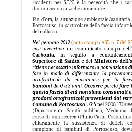
ricadenti nei S.I.N. è la necessità che i car
diminuiscano anziché aumentare.
Fin d’ora, la situazione ambientale/sanitaria 
Portoscuso, in particolare della fascia infantile
del collasso.
Nel gennaio 2012
(
nota stampa ASL n. 7 del 2
così avvertiva
un comunicato stampa
del
l’
Carbonia
, in seguito a comunicazioni
Superiore di Sanità
e del
Ministero dell
ritiene necessario informare la popolazione d
fare in modo di differenziare la provenien
ortofrutticoli da consumare per la fasc
bambini
da 0 a 3 anni.
Occorre
perciò
fare 
questa fascia di età non siano consumati 
prodotti ortofrutticoli provenienti dai terr
Comune di Portoscuso
”
.
Già n
el 2008 l’Unive
(Dipartimento Sanità pubblica, Medicina d
corso di una ricerca (Plinio Carta, Costantin
chiaramente la sussistenza di deficit c
campione di bambini di Portoscuso, dovu