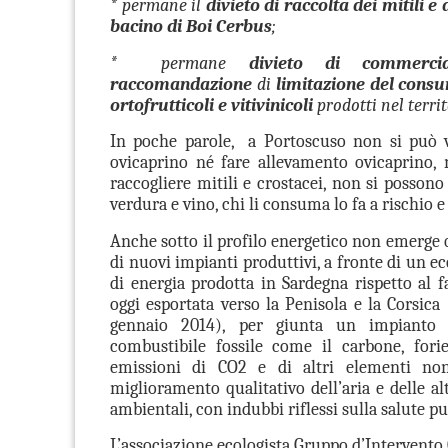
* permane il
divieto di raccolta dei mitili e
bacino di Boi Cerbus
;
* permane
divieto di commercial
raccomandazione
di
limitazione del cons
ortofrutticoli e vitivinicoli
prodotti nel terri
In poche parole, a Portoscuso non si può v
ovicaprino né fare allevamento ovicaprino,
raccogliere mitili e crostacei, non si possono
verdura e vino, chi li consuma lo fa a rischio e
Anche sotto il profilo energetico non emerge 
di nuovi impianti produttivi, a fronte di un e
di energia prodotta in Sardegna rispetto al f
oggi esportata verso la Penisola e la Corsica 
gennaio 2014), per giunta un impianto 
combustibile fossile come il carbone, forie
emissioni di CO2 e di altri elementi non
miglioramento qualitativo dell’aria e delle a
ambientali, con indubbi riflessi sulla salute pu
L’associazione ecologista Gruppo d’Intervento