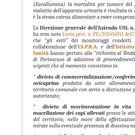
(Eurallumina) la mortalità per tumore del 
malattie dell’apparato urinario è risultata in
è la stessa catena alimentare a esser comprom
La
Direzione generale
dell’Azienda USL n.
ha reso noto (
nota prot. n. PG/201416911 dell
che
“gli esiti”
dei monitoraggi condotti 
collaborazione dell’
I.S.P.R.A.
e dell’
Istitut
Sanità
hanno portato alla
“richiesta al Sin
di Portoscuso di adozione di provvedimenti
urgenti che al momento consistono in:
*
divieto di commercializzazione/conferim
ovicaprino
prodotto da sette allevamenti
territorio comunale con avvio a distruzione 
autorizzato;
*
divieto di movimentazione in vita
macellazione dei capi allevati
presso le att
del territorio, nelle more della effettuazio
mirate sulla eventuale presenza di diossina ne