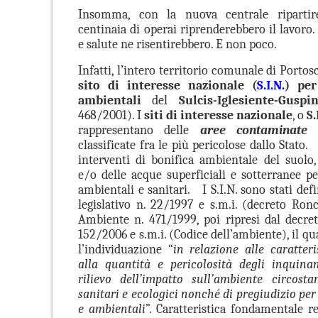
Insomma, con la nuova centrale ripartir
centinaia di operai riprenderebbero il lavoro
e salute ne risentirebbero. E non poco.
Infatti, l’intero territorio comunale di Portos
sito di interesse nazionale (
S.I.N.
) per
ambientali
del
Sulcis-Iglesiente-Guspi
468/2001). I
siti di interesse nazionale
, o
S.
rappresentano delle
aree contaminate 
classificate fra le più pericolose dallo Stato
interventi di bonifica ambientale del suolo,
e/o delle acque superficiali e sotterranee pe
ambientali e sanitari. I S.I.N. sono stati defi
legislativo n. 22/1997 e s.m.i. (decreto Ron
Ambiente n. 471/1999, poi ripresi dal decreto
152/2006 e s.m.i. (Codice dell’ambiente), il qua
l’individuazione “
in relazione alle caratteri
alla quantità e pericolosità degli inquinan
rilievo dell’impatto sull’ambiente circost
sanitari e ecologici nonché di pregiudizio per 
e ambientali
”. Caratteristica fondamentale re