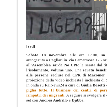
[red]
Sabato 18 novembre
alle ore 17.00,
sa
autogestito a Cagliari in Via Lamarmora 126 o
all’
Assemblea sarda No CPR
la serata dal t
l’isolamento, volume uno
. Una
serata benefi
alle persone recluse nel CPR di Macome
proiezione della video inchiesta l’inchiesta di 
in onda su RaiNews24 a cura di
Giulia Bosetti
piglia tutto. Il business dei centri di pe
rimpatri dei migranti
. A seguire si svolgerà i
se
t con
Andrea Andrillo
e
Djibba
.