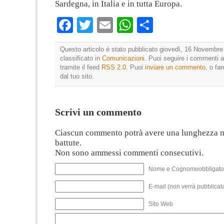
Sardegna, in Italia e in tutta Europa.
Facebook
Twitter
Email
WhatsApp
Condividi
Questo articolo è stato pubblicato giovedì, 16 Novembre
classificato in
Comunicazioni
. Puoi seguire i commenti a
tramite il feed
RSS 2.0
. Puoi
inviare un commento
, o fa
dal tuo sito.
Scrivi un commento
Ciascun commento potrà avere una lunghezza 
battute.
Non sono ammessi commenti consecutivi.
Nome e Cognomeobbligato
E-mail (non verrà pubblicata
Sito Web