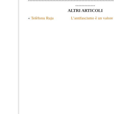
--------------------------------------------------------
-------------
ALTRI ARTICOLI
«
Telèfonu Ruju
L’antifascismo è un valore