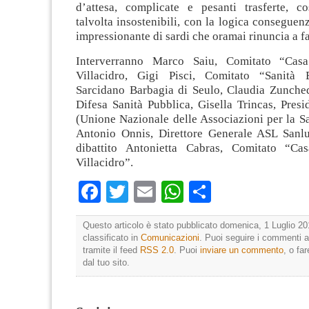
d’attesa, complicate e pesanti trasferte, c
talvolta insostenibili, con la logica consegue
impressionante di sardi che oramai rinuncia a fa
Interverranno Marco Saiu, Comitato “Casa
Villacidro, Gigi Pisci, Comitato “Sanit
Sarcidano Barbagia di Seulo, Claudia Zunche
Difesa Sanità Pubblica, Gisella Trincas, Pr
(Unione Nazionale delle Associazioni per la S
Antonio Onnis, Direttore Generale ASL Sanlu
dibattito Antonietta Cabras, Comitato “Cas
Villacidro”.
Facebook
Twitter
Email
WhatsApp
Condividi
Questo articolo è stato pubblicato domenica, 1 Luglio 20
classificato in
Comunicazioni
. Puoi seguire i commenti a
tramite il feed
RSS 2.0
. Puoi
inviare un commento
, o fa
dal tuo sito.