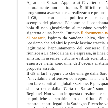
Agraria di Sassari. Appello ai Cavalieri dell
naturalmente non sentiranno. È difficile rend
programma avanzato se a realizzarlo è preposta
il G8, che con la sua politica è la causa p
scempio del pianeta. E’ come se il condanna
boia di non giustiziarlo: al massimo verreb
sigaretta e una benda. Tuttavia
il documento n
di Sassari’
, ispirato da Vandana Shiva, dice 
Speriamo che ad altri le parole lascino traccia. L
legittimare l’appuntamento del consesso ill
riunisce a La Maddalena si è espressa, in linea c
sinistra, in assenze, critiche e rifiuti scientifi
esaurisce nella condanna dell’oscena mattan
proposte assenti.
Il G8 si farà, eppure ciò che emerge dalla Sar
l’inevitabile e offensivo convegno, ma anche la
non fare sconti alla globalizzazione. E poi, qua
sinistra dette dalla ‘Carta di Sassari’ sono 
Regione? Non vanno in questa direzione le sce
le politiche di smaltimento dei rifiuti. Si 
mentre i centri legati alla Sardegna Ricerche v