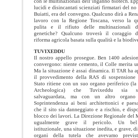
con le multinazionali dell’inganno biotech. Ep
lucidi e disincantati scienziati firmatari del 
Buiatti, era del convegno. Qualcuno dirà a Ren
lavoro con la Regione Toscana, verso la qu
pulita e il rifiuto delle multinazionali d
genetiche? Qualcuno troverà il coraggio d
riforma agricola basata sulla qualità e la biodiv
TUVIXEDDU
Il nostro appello prosegue. Ben 1400 adesio
convergono: niente cemento, il Colle merita un
Ma la situazione è assai dinamica. Il TAR ha 
il provvedimento della RAS di sospensione d
Stato ritiene con un suo organo periferico (l
Archeologica) che Tuvixeddu sia suff
salvaguardata, ma con un altro organo p
Soprintendenza ai beni architettonici e paesa
che il sito sia danneggiato e a rischio, e disp
blocco dei lavori. La Direzione Regionale del M
ugualmente grave il pericolo. Un bel
istituzionale, una situazione inedita, e grave, di
organi della tutela che avevamo previs