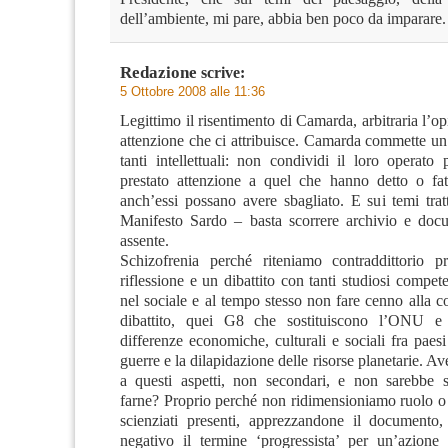
dell’ambiente, mi pare, abbia ben poco da imparare.
Redazione
scrive:
5 Ottobre 2008 alle 11:36
Legittimo il risentimento di Camarda, arbitraria l’op
attenzione che ci attribuisce. Camarda commette un 
tanti intellettuali: non condividi il loro operato
prestato attenzione a quel che hanno detto o fa
anch’essi possano avere sbagliato. E sui temi tratt
Manifesto Sardo – basta scorrere archivio e doc
assente.
Schizofrenia perché riteniamo contraddittorio 
riflessione e un dibattito con tanti studiosi compet
nel sociale e al tempo stesso non fare cenno alla c
dibattito, quei G8 che sostituiscono l’ONU e
differenze economiche, culturali e sociali fra paesi
guerre e la dilapidazione delle risorse planetarie. A
a questi aspetti, non secondari, e non sarebbe 
farne? Proprio perché non ridimensioniamo ruolo o 
scienziati presenti, apprezzandone il documento
negativo il termine ‘progressista’ per un’azione