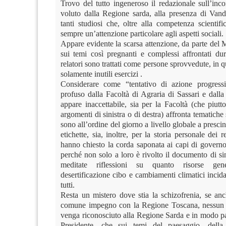
Trovo del tutto ingeneroso il redazionale sull’inco
voluto dalla Regione sarda, alla presenza di Van
tanti studiosi che, oltre alla competenza scientif
sempre un’attenzione particolare agli aspetti sociali.
Appare evidente la scarsa attenzione, da parte del 
sui temi così pregnanti e complessi affrontati dur
relatori sono trattati come persone sprovvedute, in 
solamente inutili esercizi .
Considerare come “tentativo di azione progressi
profuso dalla Facoltà di Agraria di Sassari e dall
appare inaccettabile, sia per la Facoltà (che piutto
argomenti di sinistra o di destra) affronta tematiche 
sono all’ordine del giorno a livello globale a prescin
etichette, sia, inoltre, per la storia personale dei r
hanno chiesto la corda saponata ai capi di govern
perché non solo a loro è rivolto il documento di sin
meditate riflessioni su quanto risorse gene
desertificazione cibo e cambiamenti climatici incida
tutti.
Resta un mistero dove stia la schizofrenia, se anc
comune impegno con la Regione Toscana, nessun
venga riconosciuto alla Regione Sarda e in modo pa
Presidente, che sui temi del paesaggio, della 