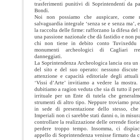
trasferimenti punitivi di Soprintendenti da pa
Bondi.
Noi non possiamo che auspicare, come ne
salvaguardia integrale ‘senza se e senza ma’, 
la raccolta delle firme: rafforzano la difesa del
una passione nazionale che dà fastidio e non p
chi non tiene in debito conto Tuvixeddu 
monumenti archeologici di Cagliari rres
danneggiati.
La Soprintendenza Archeologica lancia ora un 
del sito e del suo operato: nessuno discute p
attenzione e capacità editoriale degli attuali
‘Vissi d’Arte’ invitiamo a vedere la mostra.
dubitiamo a ragion veduta che sia di tutto il pe
irrituale per un Ente di tutela che general
strumenti di altro tipo. Neppure troviamo pru
in sede di presentazione dello stesso, che
Imperiali non ci sarebbe stati danni o, in misur
controllare la realizzazione delle orrende fiori
perdere troppo tempo. Insomma, ci dispia
appello di Soprintendenza venisse firmato da c