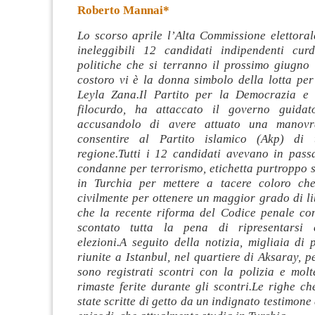
Roberto Mannai*
Lo scorso aprile l’Alta Commissione elettoral
ineleggibili 12 candidati indipendenti curd
politiche che si terranno il prossimo giugno 
costoro vi è la donna simbolo della lotta per
Leyla Zana.Il Partito per la
Democrazia e l
filocurdo, ha attaccato il governo guida
accusandolo di avere attuato una manovr
consentire al Partito islamico (Akp) di t
regione.Tutti i 12 candidati avevano in passa
condanne per terrorismo, etichetta purtroppo s
in Turchia per mettere a tacere coloro ch
civilmente per ottenere un maggior grado di li
che la recente riforma del Codice penale co
scontato tutta la pena di ripresentarsi
elezioni.A seguito della notizia, migliaia di
riunite a Istanbul, nel quartiere di Aksaray, pe
sono registrati scontri con la polizia e mol
rimaste ferite durante gli scontri.Le righe c
state scritte di getto da un indignato testimone 