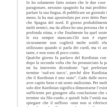
Io ho solamente fatto notare che le due cose
paragonare, nessuno spagnolo ha mai proibito
parlare la sua lingua, di pubblicare un giornale 
meno, lo ha mai apostrofato per aver detto Pae
che Spagna del nord. Il giorno probabilment
molti nemici, ma da allora ho una persona che 
profonda stima, e che finalmente ha quel sost
le era sempre mancato.Chi non è esper
sicuramente non coglierà molte sottili sf
utilizzano quando si parla dei curdi, ma vi a
tante, e non sono di poco conto.
Qualche giorno fa parlavo del Kurdistan con
dopo la seconda volta che ho pronunciato la p
mi ha interrotto dicendomi: “qui preferiam
termine ‘sud-est turco’, perché dire Kurdista
che il Kurdistan è uno stato”. Cado dalle nuvo
aver capito bene e mi sento malissimo. Per molti
solo dire Kurdistan significa dimostrarne l’esis
sufficiente per giungere alla conclusione che c
termine sia filo-curdo, e quindi leda l’unità na
spiegare che il suffisso -stan non si riferisc