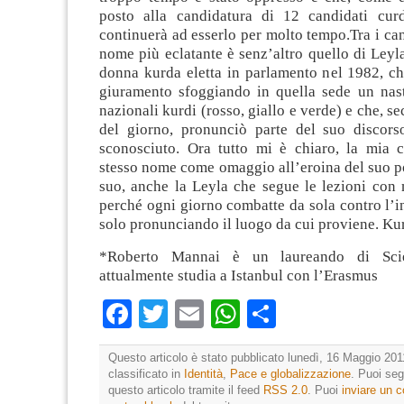
posto alla candidatura di 12 candidati curd
continuerà ad esserlo per molto tempo.Tra i cand
nome più eclatante è senz’altro quello di Leyl
donna kurda eletta in parlamento nel 1982, ch
giuramento sfoggiando in quella sede un nast
nazionali kurdi (rosso, giallo e verde) e che, s
del giorno, pronunciò parte del suo discor
sconosciuto. Ora tutto mi è chiaro, la mia c
stesso nome come omaggio all’eroina del suo p
suo, anche la Leyla che segue le lezioni con 
perché ogni giorno combatte da sola contro l’i
solo pronunciando il luogo da cui proviene. Kur
*Roberto Mannai è un laureando di Scien
attualmente studia a Istanbul con l’Erasmus
Facebook
Twitter
Email
WhatsApp
Condividi
Questo articolo è stato pubblicato lunedì, 16 Maggio 201
classificato in
Identità
,
Pace e globalizzazione
. Puoi seg
questo articolo tramite il feed
RSS 2.0
. Puoi
inviare un