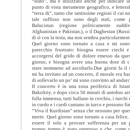
“stato”, ma è utilizzato anche per indicare 
punto di vista meramente geografico, e lettera
“terra di”, tanto che tantissime regioni il cui 
tale suffisso non sono degli stati, come 
Balucistan (regione politicamente suddi
Afghanistan e Pakistan.), o il Daghestan (Russi
di sì con la testa, ma non sembra particolarment
Quel giorno sono tornato a casa e mi sono 
parecchio frustrato: bisogna essere ciechi 
accorgersi del grido di dolore emesso da que
giorno, e bisogna avere una buona dose di 
stare nemmeno ad ascoltarlo.Due giorni fa il 
mi ha invitato ad un concerto, il morale era bas
di sollevarlo un po’ mi sono convinto ad andarc
Il concerto è in una zona periferica di Ista
Bakırköy, e dopo circa 50 minuti di autobus ar
folla immensa, tutti ballano in cerchio, i turch
in curdo e i curdi cantano in turco e possono fi
“Viva il Kurdistan” senza che nessuno per ques
morte. Quel giorno sono tornato a casa felice
essere il solo a provare sofferenza per un
troppo tempo è stato oppresso e che, come d