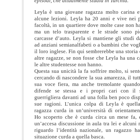
episodi, che attualmente studia in Turchia.
Leyla è una giovane ragazza molto carina 
alcune lezioni. Leyla ha 20 anni e vive nei p
facoltà, in un quartiere dove molte case non ha
ma un telo trasparente e le strade sono pi
carcasse d’auto. Leyla si mantiene gli studi d
ad anziani semianalfabeti o a bambini che vog
il loro inglese. Fin qui sembrerebbe una stori
altre ragazze, se non fosse che Leyla ha una ca
le altre studentesse non hanno.
Questa sua unicità la fa soffrire molto, si sent
cercando di nascondere la sua amarezza, il tutt
sua voce fiera, ma anche tremolante quando
difende se stessa e i propri cari con il
guerrigliera davanti ad una folla ben poco disp
sue ragioni. L’unica colpa di Leyla è quell
ragazza curda in un’università di orientament
Ho scoperto che è curda circa un mese fa, 
un’accesa discussione in aula tra lei e alcuni
riguardo l’identità nazionale, un ragazzo h
situazione curda a quella basca.