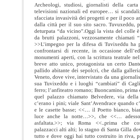
Archeologi, studiosi, giornalisti della cart
televisioni nazionali ed europee… si scandali
sfacciata invasività dei progetti e per il poco 
dalla città per il suo sito sacro. Tuvuxeddu, 
deturpata “da vicino”.Oggi la vista del colle 
da brutti palazzoni, vezzosamente chiamati “
>>L’impegno per la difesa di Tuvixeddu ha 
confrontarsi di recente, in occasione dell’e
monumenti aperti, con la scrittura teatrale nel
breve atto unico, protagonista un certo Dant
pallido abitante dei sepolcri, che dalla galleri
Veneto, dove vive, intervistato da una giornalis
sua Tuvixeddu e i luoghi “cambiati” di Caglia
ferro; l’anfiteatro romano; Buoncamino, prima 
quel palazzo chiamato Belvedere, via della
c’erano i pini; viale Sant’Avendrace quando c’
e le casette basse; <<… il Poetto bianco, bia
luce anche la notte…>>, che <<… adesso
asfaltata.>>; via Roma <<..prima che cos
palazzacci alti alti; lo stagno di Santa Gilla d
tutto e dove oggi hai tutto costruito in riva, p