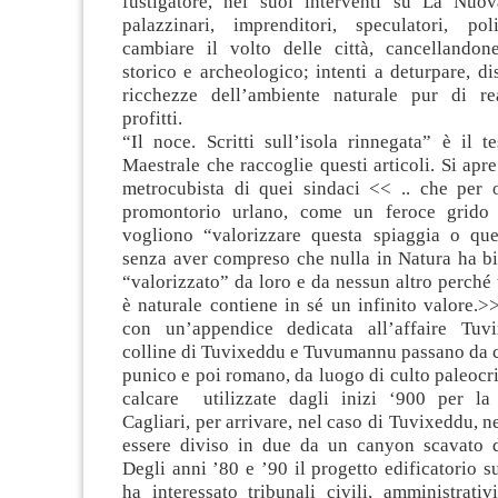
fustigatore, nei suoi interventi su La Nuo
palazzinari, imprenditori, speculatori, pol
cambiare il volto delle città, cancellandon
storico e archeologico; intenti a deturpare, di
ricchezze dell’ambiente naturale pur di re
profitti.
“Il noce. Scritti sull’isola rinnegata” è il t
Maestrale che raccoglie questi articoli. Si apre
metrocubista di quei sindaci << .. che per 
promontorio urlano, come un feroce grido 
vogliono “valorizzare questa spiaggia o qu
senza aver compreso che nulla in Natura ha bi
“valorizzato” da loro e da nessun altro perché 
è naturale contiene in sé un infinito valore.>
con un’appendice dedicata all’affaire Tuv
colline di Tuvixeddu e Tuvumannu passano da c
punico e poi romano, da luogo di culto paleocri
calcare utilizzate dagli inizi ‘900 per la
Cagliari, per arrivare, nel caso di Tuvixeddu, n
essere diviso in due da un canyon scavato da
Degli anni ’80 e ’90 il progetto edificatorio su
ha interessato tribunali civili, amministrati