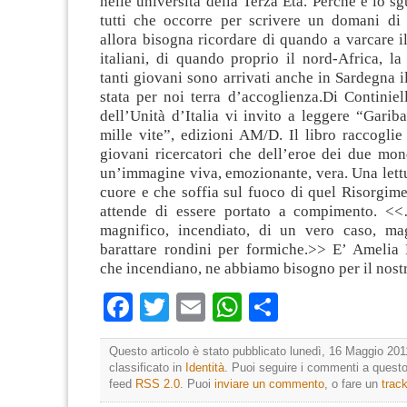
nelle università della Terza Età. Perché è lo sg
tutti che occorre per scrivere un domani di 
allora bisogna ricordare di quando a varcare i
italiani, di quando proprio il nord-Africa, la
tanti giovani sono arrivati anche in Sardegna i
stata per noi terra d’accoglienza.Di Continie
dell’Unità d’Italia vi invito a leggere “Garibal
mille vite”, edizioni AM/D. Il libro raccoglie 
giovani ricercatori che dell’eroe dei due mon
un’immagine viva, emozionante, vera. Una lettu
cuore e che soffia sul fuoco di quel Risorgim
attende di essere portato a compimento. <<
magnifico, incendiato, di un vero caso, ma
barattare rondini per formiche.>> E’ Amelia R
che incendiano, ne abbiamo bisogno per il nost
Facebook
Twitter
Email
WhatsApp
Condividi
Questo articolo è stato pubblicato lunedì, 16 Maggio 201
classificato in
Identità
. Puoi seguire i commenti a questo 
feed
RSS 2.0
. Puoi
inviare un commento
, o fare un
trac