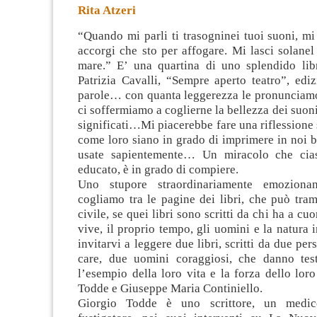
Rita Atzeri
“Quando mi parli ti trasogninei tuoi suoni, mi
accorgi che sto per affogare. Mi lasci solane
mare.” E’ una quartina di uno splendido lib
Patrizia Cavalli, “Sempre aperto teatro”, edi
parole… con quanta leggerezza
le pronunciam
ci soffermiamo a coglierne la bellezza dei suoni
significati…Mi piacerebbe fare una riflessione s
come loro siano in grado di imprimere in noi 
usate sapientemente… Un miracolo che cia
educato, è in grado di compiere.
Uno stupore straordinariamente emoziona
cogliamo tra le pagine dei libri, che può tram
civile, se quei libri sono scritti da chi ha a cuor
vive, il proprio tempo, gli uomini e la natura 
invitarvi a leggere due libri, scritti da due pe
care, due uomini coraggiosi, che danno tes
l’esempio della loro vita e la forza dello loro
Todde e Giuseppe Maria Continiello.
Giorgio Todde è uno scrittore, un medic