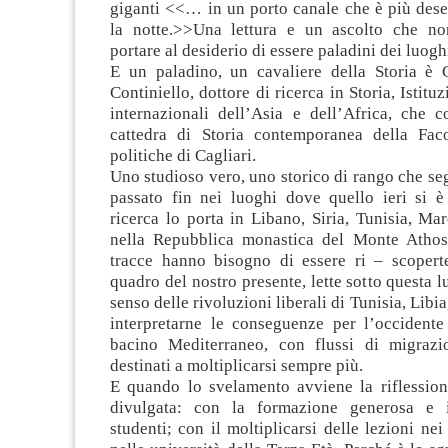
giganti <<… in un porto canale che è più dese
la notte.>>Una lettura e un ascolto che n
portare al desiderio di essere paladini dei luoghi
E un paladino, un cavaliere della Storia è
Continiello, dottore di ricerca in Storia, Istitu
internazionali dell’Asia e dell’Africa, che c
cattedra di Storia contemporanea della Fac
politiche di Cagliari.
Uno studioso vero, uno storico di rango che seg
passato fin nei luoghi dove quello ieri si è
ricerca lo porta in Libano, Siria, Tunisia, Ma
nella Repubblica monastica del Monte Athos
tracce hanno bisogno di essere ri – scoperte
quadro del nostro presente, lette sotto questa l
senso delle rivoluzioni liberali di Tunisia, Libia,
interpretarne le conseguenze per l’occident
bacino Mediterraneo, con flussi di migrazi
destinati a moltiplicarsi sempre più.
E quando lo svelamento avviene la riflession
divulgata: con la formazione generosa e i
studenti; con il moltiplicarsi delle lezioni nei