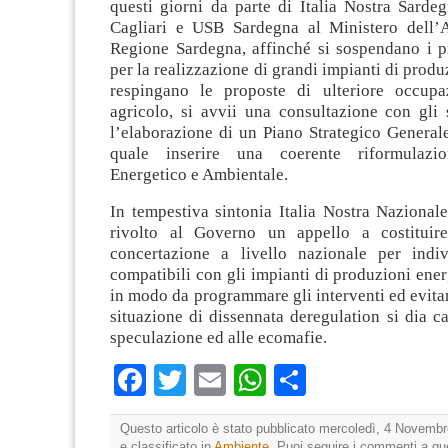
questi giorni da parte di Italia Nostra Sarde
Cagliari e USB Sardegna al Ministero dell’
Regione Sardegna, affinché si sospendano i pr
per la realizzazione di grandi impianti di produ
respingano le proposte di ulteriore occupa
agricolo, si avvii una consultazione con gli 
l’elaborazione di un Piano Strategico Generale
quale inserire una coerente riformulazi
Energetico e Ambientale.
In tempestiva sintonia Italia Nostra Nazional
rivolto al Governo un appello a costituir
concertazione a livello nazionale per indi
compatibili con gli impianti di produzioni ene
in modo da programmare gli interventi ed evita
situazione di dissennata deregulation si dia c
speculazione ed alle ecomafie.
Facebook
Twitter
Email
WhatsApp
Condividi
Questo articolo è stato pubblicato mercoledì, 4 Novembr
e classificato in
Ambiente
. Puoi seguire i commenti a que