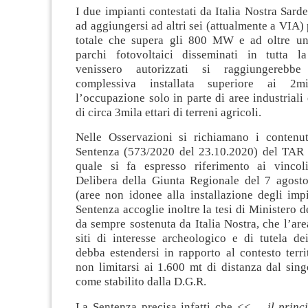
I due impianti contestati da Italia Nostra Sar
ad aggiungersi ad altri sei (attualmente a VIA)
totale che supera gli 800 MW e ad oltre un
parchi fotovoltaici disseminati in tutta l
venissero autorizzati si raggiungerebb
complessiva installata superiore ai 
l’occupazione solo in parte di aree industriali 
di circa 3mila ettari di terreni agricoli.
Nelle Osservazioni si richiamano i contenut
Sentenza (573/2020 del 23.10.2020) del TAR 
quale si fa espresso riferimento ai vincol
Delibera della Giunta Regionale del 7 agost
(aree non idonee alla installazione degli impi
Sentenza accoglie inoltre la tesi di Ministero
da sempre sostenuta da Italia Nostra, che l’area
siti di interesse archeologico e di tutela de
debba estendersi in rapporto al contesto terri
non limitarsi ai 1.600 mt di distanza dal si
come stabilito dalla D.G.R.
La Sentenza precisa infatti che <<…
il prin