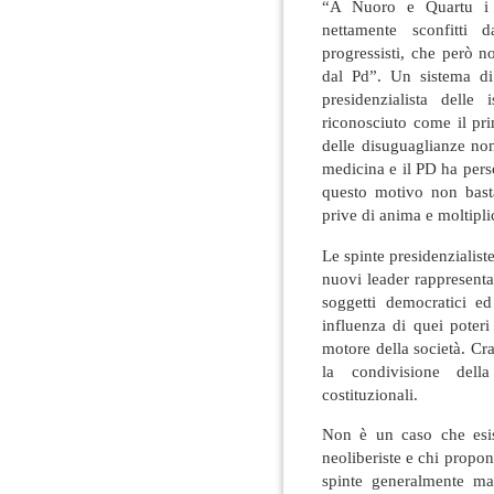
“A Nuoro e Quartu i c
nettamente sconfitti d
progressisti, che però n
dal Pd”. Un sistema di
presidenzialista delle
riconosciuto come il pri
delle disuguaglianze no
medicina e il PD ha perso 
questo motivo non basta
prive di anima e moltiplic
Le spinte presidenzialis
nuovi leader rappresenta
soggetti democratici e
influenza di quei poter
motore della società. C
la condivisione della
costituzionali.
Non è un caso che esist
neoliberiste e chi propon
spinte generalmente ma