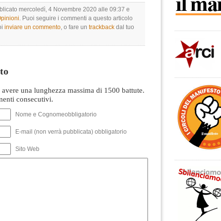
bblicato mercoledì, 4 Novembre 2020 alle 09:37 e
Opinioni
. Puoi seguire i commenti a questo articolo
oi
inviare un commento
, o fare un
trackback
dal tuo
to
avere una lunghezza massima di 1500 battute.
nti consecutivi.
Nome e Cognomeobbligatorio
E-mail (non verrà pubblicata) obbligatorio
Sito Web