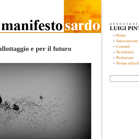
associaz
LUIGI PI
Home
Associazione
Contatti
allottaggio e per il futuro
Newsletter
Redazione
Norme editori