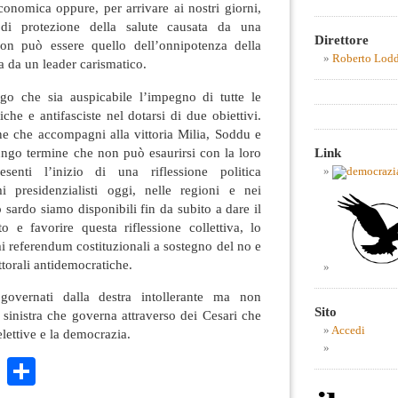
conomica oppure, per arrivare ai nostri giorni,
 di protezione della salute causata da una
Direttore
on può essere quello dell’onnipotenza della
Roberto Lod
 da un leader carismatico.
go che sia auspicabile l’impegno di tutte le
che e antifasciste nel dotarsi di due obiettivi.
e che accompagni alla vittoria Milia, Soddu e
ngo termine che non può esaurirsi con la loro
Link
senti l’inizio di una riflessione politica
emi presidenzialisti oggi, nelle regioni e nei
ardo siamo disponibili fin da subito a dare il
o e favorire questa riflessione collettiva, lo
mi referendum costituzionali a sostegno del no e
ettorali antidemocratiche.
overnati dalla destra intollerante ma non
Sito
nistra che governa attraverso dei Cesari che
Accedi
lettive e la democrazia.
k
r
ail
WhatsApp
Condividi