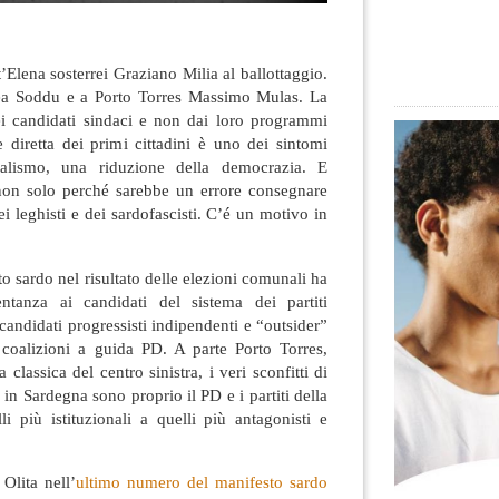
’Elena sosterrei Graziano Milia al ballottaggio.
ea Soddu e a Porto Torres Massimo Mulas. La
ei candidati sindaci e non dai loro programmi
ne diretta dei primi cittadini è uno dei sintomi
ialismo, una riduzione della democrazia. E
non solo perché sarebbe un errore consegnare
ei leghisti e dei sardofascisti. C’é un motivo in
to sardo nel risultato delle elezioni comunali ha
entanza ai candidati del sistema dei partiti
 candidati progressisti indipendenti e “outsider”
le coalizioni a guida PD. A parte Porto Torres,
classica del centro sinistra, i veri sconfitti di
in Sardegna sono proprio il PD e i partiti della
lli più istituzionali a quelli più antagonisti e
Olita nell’
ultimo numero del manifesto sardo