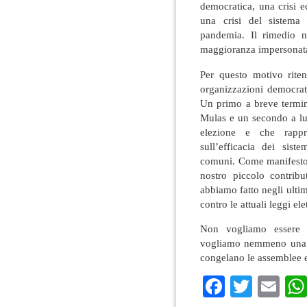
democratica, una crisi e
una crisi del sistema
pandemia. Il rimedio n
maggioranza impersonata
Per questo motivo riten
organizzazioni democrati
Un primo a breve termin
Mulas e un secondo a lu
elezione e che rappre
sull’efficacia dei sist
comuni. Come manifesto s
nostro piccolo contribut
abbiamo fatto negli ulti
contro le attuali leggi el
Non vogliamo essere g
vogliamo nemmeno una si
congelano le assemblee e
Faceboo
Twitte
Em