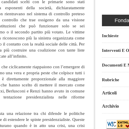
andidati scelti con le primarie sono stati
a esponenti della società, dichiaratamente
on rientravano nel sistema di controllo preteso
 controllo che trae ossigeno da una visione
Fondaz
 istituzioni che può funzionare solo se sei
mo o il secondo partito più votato. Le vittime
Inchieste
n riconoscono più la sinistra organizzata come
il contatto con la realtà sociale delle città. Per
 più costruire una coalizione con tante liste
Interventi E O
ate all’infinito.
Documenti E M
te che ciclicamente riappaiono con l’emergere di
no una vera e propria peste che colpisce tutti i
d è direttamente proporzionale alla maggiore
Rubriche
i che hanno scelto di mettere il mercato come
raxi, Berlusconi e Renzi hanno avuto in comune
Articoli
 tentazione presidenzialista nelle riforme
Archivio
a una relazione tra chi difende le politiche
e di estendere le spinte presidenzialiste. Queste
turano quando è in atto una crisi, una crisi