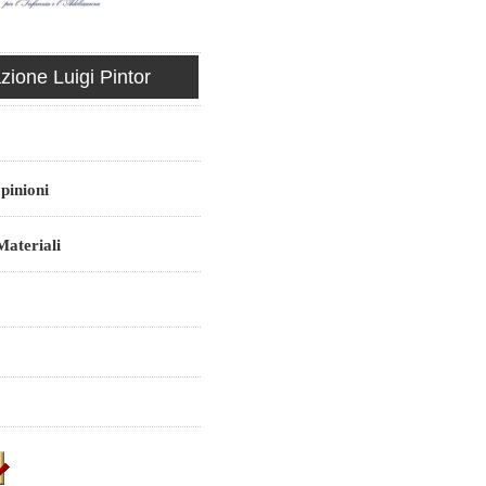
ione Luigi Pintor
pinioni
ateriali