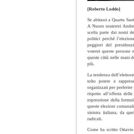
[Roberto Loddo]
Se abitassi a Quartu Sant
A Nuoro sosterrei Andr
scelta parte dai nomi d
politici perché l’elezio
peggiori del presidenz
voterei queste persone 
queste città nelle mani d
più.
La tendenza dell’elettora
tolto potere e rappres
organizzati per preferire
rispetto all’offerta del
espressione della formula 
queste elezioni comunali 
sinistra italiana, da que
radicali.
Come ha scritto Ottavio 