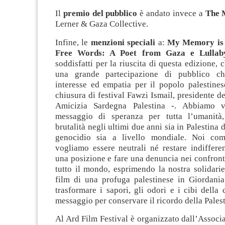
Il
premio del pubblico
è andato invece a
The 
Lerner & Gaza Collective.
Infine, le
menzioni speciali
a:
My Memory is F
Free Words: A Poet from Gaza e Lullaby
soddisfatti per la riuscita di questa edizione, 
una grande partecipazione di pubblico c
interesse ed empatia per il popolo palestines
chiusura di festival Fawzi Ismail, presidente d
Amicizia Sardegna Palestina -. Abbiamo 
messaggio di speranza per tutta l’umanità,
brutalità negli ultimi due anni sia in Palestina 
genocidio sia a livello mondiale. Noi com
vogliamo essere neutrali né restare indiffere
una posizione e fare una denuncia nei confronti 
tutto il mondo, esprimendo la nostra solidari
film di una profuga palestinese in Giordani
trasformare i sapori, gli odori e i cibi dell
messaggio per conservare il ricordo della Pales
Al Ard Film Festival è organizzato dall’Associ