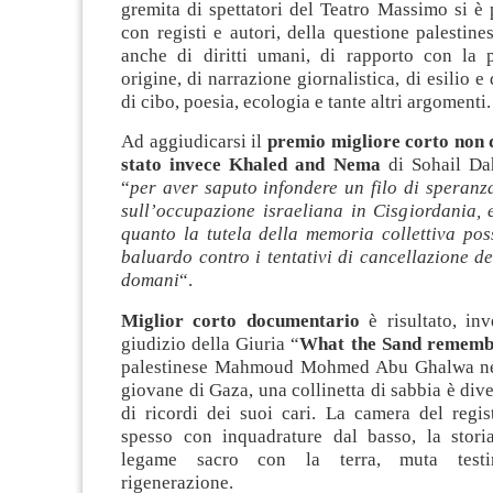
gremita di spettatori del Teatro Massimo si è 
con registi e autori, della questione palestin
anche di diritti umani, di rapporto con la p
origine, di narrazione giornalistica, di esilio e
di cibo, poesia, ecologia e tante altri argomenti
Ad aggiudicarsi il
premio migliore corto non
stato invece Khaled and Nema
di Sohail D
“
per aver saputo infondere un filo di speranz
sull’occupazione israeliana in Cisgiordania, 
quanto la tutela della memoria collettiva pos
baluardo contro i tentativi di cancellazione de
domani
“.
Miglior corto documentario
è risultato, in
giudizio della Giuria “
What the Sand rememb
palestinese Mahmoud Mohmed Abu Ghalwa nel
giovane di Gaza, una collinetta di sabbia è dive
di ricordi dei suoi cari. La camera del regi
spesso con inquadrature dal basso, la stori
legame sacro con la terra, muta test
rigenerazione.