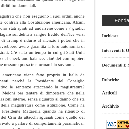
 diritti fondamentali.
gistrati che non eseguono i suoi ordini anche
Fondaz
 contrari alla Costituzione americana. Alcuni
i sono stati spinti ad andarsene come i 7 giudici
agare sui delitti a sangue freddo dell’Ice versi
Inchieste
o di Trump è ridurre al silenzio i poteri che in
ovrebbero avere garantita la loro autonomia di
Interventi E O
trati. C’è stato un tempo in cui gli Stati Uniti
o del check and balance, cioè dei contropoteri
e nessuno possa trasformarsi in sovrano.
Documenti E M
 americano viene fatto proprio in Italia da
Rubriche
menti perché la Presidente del Consiglio
ivo le sentenze attaccando la magistratura?
Articoli
 Meloni per tentare di dimostrare che nella
iazioni interne, senza riguardo al danno che sta
à della magistratura come istituzione. Come ha
Archivio
l Presidente Mattarella quando ha ritenuto di
o del Csm da attacchi sguaiati come quello del
rivato a parlare di comportamenti paramafiosi,