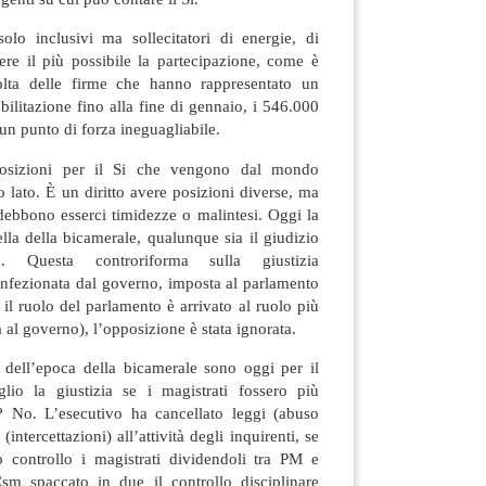
lo inclusivi ma sollecitatori di energie, di
ere il più possibile la partecipazione, come è
colta delle firme che hanno rappresentato un
ilitazione fino alla fine di gennaio, i 546.000
un punto di forza ineguagliabile.
osizioni per il Si che vengono dal mondo
o lato. È un diritto avere posizioni diverse, ma
debbono esserci timidezze o malintesi. Oggi la
lla della bicamerale, qualunque sia il giudizio
. Questa controriforma sulla giustizia
onfezionata dal governo, imposta al parlamento
l ruolo del parlamento è arrivato al ruolo più
a al governo), l’opposizione è stata ignorata.
i dell’epoca della bicamerale sono oggi per il
io la giustizia se i magistrati fossero più
? No. L’esecutivo ha cancellato leggi (abuso
(intercettazioni) all’attività degli inquirenti, se
to controllo i magistrati dividendoli tra PM e
Csm spaccato in due il controllo disciplinare