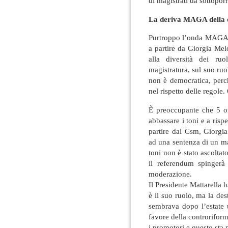
di magistrati da sottopor
La deriva MAGA della des
Purtroppo l’onda MAGA st
a partire da Giorgia Mel
alla diversità dei ru
magistratura, sul suo ruo
non è democratica, perc
nel rispetto delle regole.
È preoccupante che 5 or
abbassare i toni e a rispe
partire dal Csm, Giorgi
ad una sentenza di un ma
toni non è stato ascolta
il referendum spingerà
moderazione.
Il Presidente Mattarella h
è il suo ruolo, ma la des
sembrava dopo l’estate u
favore della controrifor
i promotori e questo sta 