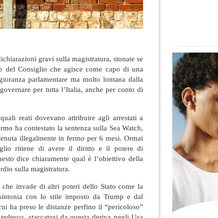
ichiarazioni gravi sulla magistratura, stonate se
te del Consiglio che agisce come capo di una
ggioranza parlamentare ma molto lontana dalla
governare per tutta l’Italia, anche per conto di
quali reati dovevano attribuire agli arrestati a
lermo ha contestato la sentenza sulla Sea Watch,
ttenuta illegalmente in fermo per 6 mesi. Ormai
lio ritiene di avere il diritto e il potere di
questo dice chiaramente qual è l’obiettivo della
dio sulla magistratura.
 che invade di altri poteri dello Stato come la
 sintonia con lo stile imposto da Trump e dal
ha preso le distanze perfino il “pericoloso”
tedesco, staccatosi da questa deriva negli Usa