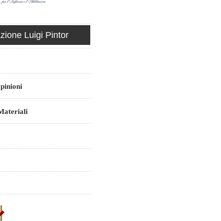
ione Luigi Pintor
pinioni
ateriali