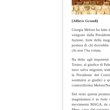
[Alfiero Grandi]
Giorgia Meloni ha fatto d
vengono dalla Presiden
fazione, forte della ma
postura di chi dovrebbe 
chi non l’ha votata.
Ha detto agli inquirenti 
Torino, al giudice di Pa
nave salva migranti, tra
la Presidente del Consig
sostituirsi ai giudici e 
controriforma Meloni/Nor
Del resto questa postura
magistratura è in forte
movimento MAGA, da cui 
Merz, capo del governo 