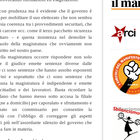
 con prudenza ma è evidente che il governo è
 per mobilitare il suo elettorato che non sembra
 sia coerenza tra i provvedimenti securitari, che
di carcere ecc. come il terzo pacchetto sicurezza
ttaro – e questa insistenza nel demolire la
 ruolo della magistratura che ovviamente non
iritto nel nostro paese.
ella magistratura occorre rispondere non solo
e il giudice emette sentenze diverse dalle
he ci sono sentenze che hanno assolto esponenti
ini e soprattutto che ci sono sentenze che
tuna la magistratura è indipendente e emette
ittadini e dei lavoratori. Basta ricordare la
lano che hanno messo sotto accusa la filiale
gne a domicilio) per caporalato e sfruttamento e
ato un commissario per consentire la
vità con l’obbligo di correggere gli aspetti
 di più nell’assordante silenzio del governo che
 fare in materia.