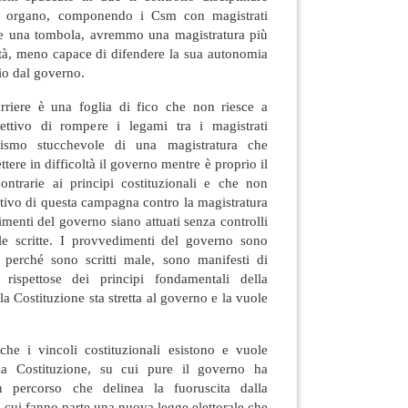
 organo, componendo i Csm con magistrati
se una tombola, avremmo una magistratura più
tà, meno capace di difendere la sua autonomia
io dal governo.
rriere è una foglia di fico che non riesce a
ettivo di rompere i legami tra i magistrati
mismo stucchevole di una magistratura che
tere in difficoltà il governo mentre è proprio il
ntrarie ai principi costituzionali e che non
ttivo di questa campagna contro la magistratura
imenti del governo siano attuati senza controlli
gole scritte. I provvedimenti del governo sono
li perché sono scritti male, sono manifesti di
rispettose dei principi fondamentali della
la Costituzione sta stretta al governo e la vuole
he i vincoli costituzionali esistono e vuole
la Costituzione, su cui pure il governo ha
n percorso che delinea la fuoruscita dalla
i cui fanno parte una nuova legge elettorale che