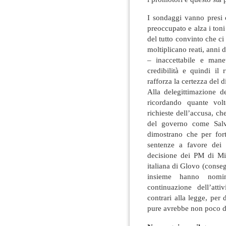
I sondaggi vanno presi
preoccupato e alza i toni
del tutto convinto che ci
moltiplicano reati, anni 
– inaccettabile e mane
credibilità e quindi il
rafforza la certezza del d
Alla delegittimazione d
ricordando quante volt
richieste dell’accusa, c
del governo come Salv
dimostrano che per for
sentenze a favore dei c
decisione dei PM di Mi
italiana di Glovo (conse
insieme hanno nomin
continuazione dell’atti
contrari alla legge, per
pure avrebbe non poco da