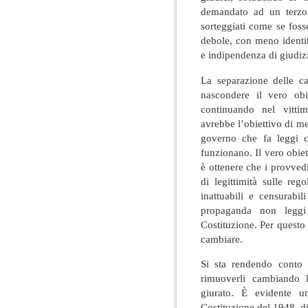
demandato ad un terzo
sorteggiati come se fos
debole, con meno identi
e indipendenza di giudiz
La separazione delle ca
nascondere il vero obi
continuando nel vitti
avrebbe l’obiettivo di met
governo che fa leggi co
funzionano. Il vero obie
è ottenere che i provved
di legittimità sulle re
inattuabili e censurabi
propaganda non leggi 
Costituzione. Per questo 
cambiare.
Si sta rendendo conto c
rimuoverli cambiando 
giurato. È evidente u
Costituzione del 1948, d