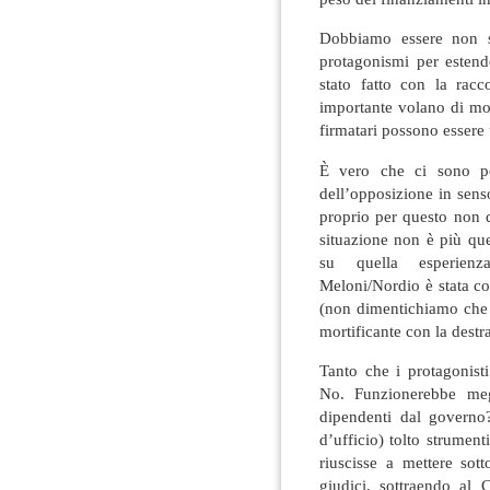
Dobbiamo essere non so
protagonismi per estend
stato fatto con la rac
importante volano di mob
firmatari possono essere 
È vero che ci sono p
dell’opposizione in sens
proprio per questo non 
situazione non è più que
su quella esperienza
Meloni/Nordio è stata c
(non dimentichiamo che i
mortificante con la destr
Tanto che i protagonist
No. Funzionerebbe megl
dipendenti dal governo
d’ufficio) tolto strumenti 
riuscisse a mettere sot
giudici, sottraendo al 