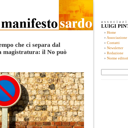
associaz
LUIGI PI
Home
Associazione
Contatti
empo che ci separa dal
Newsletter
 magistratura: il No può
Redazione
Norme editori