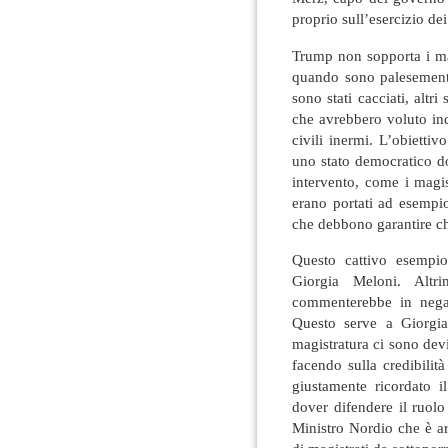
proprio sull’esercizio dei
Trump non sopporta i ma
quando sono palesemente
sono stati cacciati, altr
che avrebbero voluto ind
civili inermi. L’obiettiv
uno stato democratico d
intervento, come i magis
erano portati ad esempi
che debbono garantire ch
Questo cattivo esempio
Giorgia Meloni. Altri
commenterebbe in negat
Questo serve a Giorgia
magistratura ci sono dev
facendo sulla credibilit
giustamente ricordato i
dover difendere il ruol
Ministro Nordio che è ar