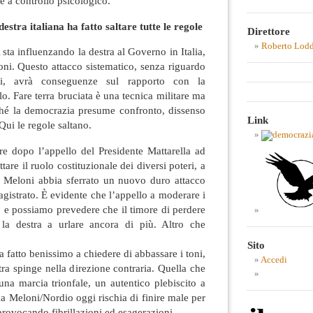
re a controllo psicologico.
tra italiana ha fatto saltare tutte le regole
Direttore
Roberto Lod
a influenzando la destra al Governo in Italia,
oni. Questo attacco sistematico, senza riguardo
oli, avrà conseguenze sul rapporto con la
lo. Fare terra bruciata è una tecnica militare ma
hé la democrazia presume confronto, dissenso
Link
 Qui le regole saltano.
e dopo l’appello del Presidente Mattarella ad
ttare il ruolo costituzionale dei diversi poteri, a
a Meloni abbia sferrato un nuovo duro attacco
gistrato. È evidente che l’appello a moderare i
to e possiamo prevedere che il timore di perdere
 la destra a urlare ancora di più. Altro che
Sito
a fatto benissimo a chiedere di abbassare i toni,
Accedi
tra spinge nella direzione contraria. Quella che
na marcia trionfale, un autentico plebiscito a
ma Meloni/Nordio oggi rischia di finire male per
provocando fibrillazioni ed esagerazioni.