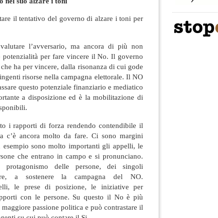
 nel suo alzare i toni
are il tentativo del governo di alzare i toni per
ovalutare l’avversario, ma ancora di più non
 potenzialità per fare vincere il No. Il governo
e che ha per vincere, dalla risonanza di cui gode
 ingenti risorse nella campagna elettorale. Il NO
assare questo potenziale finanziario e mediatico
tante a disposizione ed è la mobilitazione di
sponibili.
o i rapporti di forza rendendo contendibile il
 ma c’è ancora molto da fare. Ci sono margini
d esempio sono molto importanti gli appelli, le
persone che entrano in campo e si pronunciano.
 protagonismo delle persone, dei singoli
are, a sostenere la campagna del NO.
lli, le prese di posizione, le iniziative per
apporti con le persone. Su questo il No è più
 maggiore passione politica e può contrastare il
genti su cui può contare il Si.