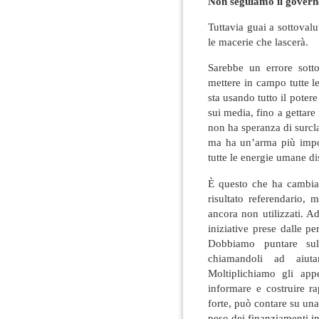
Non seguiamo il governo
Tuttavia guai a sottovalut
le macerie che lascerà.
Sarebbe un errore sott
mettere in campo tutte le
sta usando tutto il poter
sui media, fino a gettare
non ha speranza di surcl
ma ha un’arma più impor
tutte le energie umane di
È questo che ha cambiat
risultato referendario,
ancora non utilizzati. A
iniziative prese dalle 
Dobbiamo puntare sul
chiamandoli ad aiut
Moltiplichiamo gli appe
informare e costruire r
forte, può contare su una
peso dei finanziamenti in