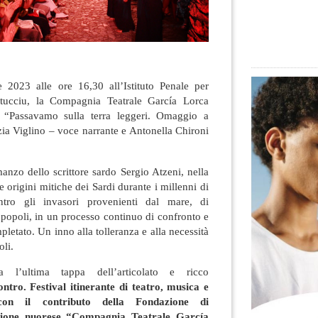
023 alle ore 16,30 all’Istituto Penale per
rtucciu, la Compagnia Teatrale García Lorca
 “Passavamo sulla terra leggeri. Omaggio a
zia Viglino – voce narrante e Antonella Chironi
nzo dello scrittore sardo Sergio Atzeni, nella
 origini mitiche dei Sardi durante i millenni di
ontro gli invasori provenienti dal mare, di
 popoli, in un processo continuo di confronto e
letato. Un inno alla tolleranza e alla necessità
oli.
a l’ultima tappa dell’articolato e ricco
ntro. Festival itinerante di teatro, musica e
 con il contributo della Fondazione di
zione nuorese “Compagnia Teatrale García