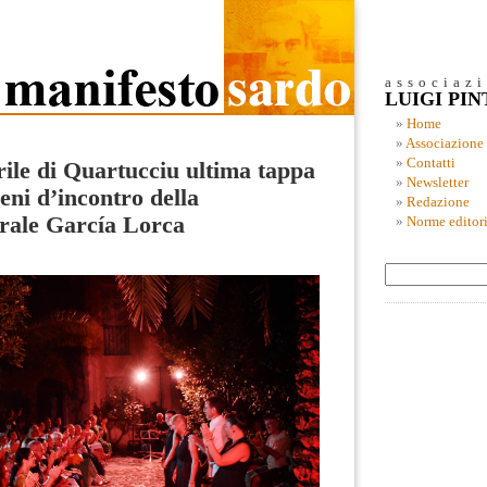
associaz
LUIGI PI
Home
Associazione
Contatti
ile di Quartucciu ultima tappa
Newsletter
eni d’incontro della
Redazione
rale García Lorca
Norme editori