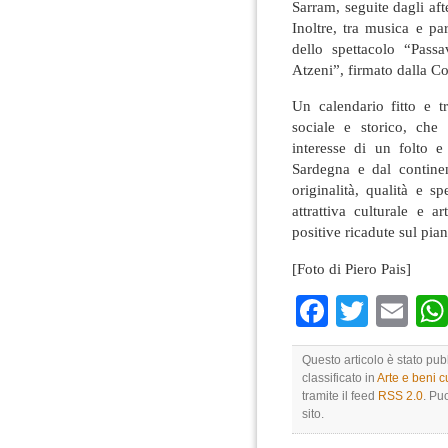
Sarram, seguite dagli a
Inoltre, tra musica e par
dello spettacolo “Pass
Atzeni”, firmato dalla C
Un calendario fitto e t
sociale e storico, che 
interesse di un folto 
Sardegna e dal contine
originalità, qualità e s
attrattiva culturale e a
positive ricadute sul pia
[Foto di Piero Pais]
Faceboo
Twitte
Em
Questo articolo è stato pu
classificato in
Arte e beni cu
tramite il feed
RSS 2.0
. Pu
sito.