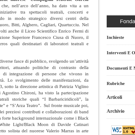
he, nell’arco dell’anno, ha dato vita a un
niziative tra spettacoli teatrali, concerti e
do in modo strategico diversi centri della
Fondaz
oro, Bitti, Alghero, Cagliari, Quartucciu. Nel
volti anche il Liceo Scientifico Enrico Fermi di
Inchieste
ruzione Superiore Francesco Ciusa di Nuoro, il
os quali destinatari di laboratori teatrali e
Interventi E O
 diverse fasce di pubblico, svolgendo un’attività
itori, attuando politiche di contrasto della
Documenti E M
 e di integrazione di persone che vivono in
ità. Lo svolgimento delle manifestazioni, da
Rubriche
sotto la direzione artistica di Patrizia Viglino
i Agostino Chironi, ha visto la partecipazione
Articoli
trali storiche quali “I Barbariciridicoli”, la
” e “S’Arza Teatro”. Sul fronte musicale poi,
Archivio
 dei preziosi contributi e collaborazioni di band
un forte background internazionale come i Black
 White Light/Black Moon di Davide Catinari
tto solista del nuorese Valerio Marras in arte