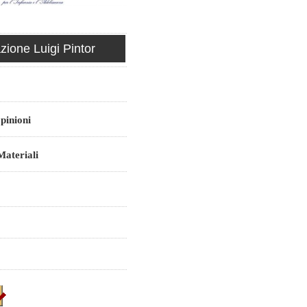
ione Luigi Pintor
pinioni
ateriali