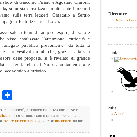
ftershow di Giacomo Pisano e Agostino Chironi.
ola, sono state realizzate molte date itineranti
Direttore
avamo sulla terra leggeri. Omaggio a Sergio
Roberto Lod
ompagnia Teatrale García Lorca.
rasversale a temi di ampio respiro, di valore
ha visto catalizzata l’attenzione, curiosità e
e variegato pubblico proveniente da tutta la
nte. Un Festival quindi che, grazie alla sua
Link
pessore delle proposte, si è rivelato di grande
rtistica per la città di Nuoro, unitamente alle
no economico e turistico.
k
r
ail
WhatsApp
Condividi
Sito
bblicato martedì, 21 Novembre 2023 alle 11:56 e
Accedi
lturali
. Puoi seguire i commenti a questo articolo
oi
inviare un commento
, o fare un
trackback
dal tuo