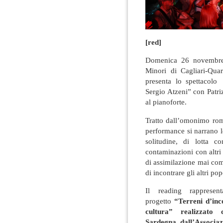
[red]
Domenica 26 novembre 2
Minori di Cagliari-Qua
presenta lo spettacolo
Sergio Atzeni” con Patri
al pianoforte.
Tratto dall’omonimo roma
performance si narrano le
solitudine, di lotta c
contaminazioni con altri
di assimilazione mai comp
di incontrare gli altri pop
Il reading rappresent
progetto
“Terreni d’inco
cultura” realizzato
Sardegna dall’Associa