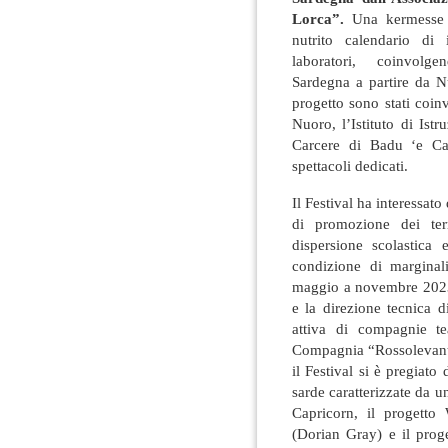
Lorca”.
Una kermesse c
nutrito calendario di i
laboratori, coinvolgen
Sardegna a partire da Nu
progetto sono stati coin
Nuoro, l’Istituto di Ist
Carcere di Badu ‘e Carr
spettacoli dedicati.
Il Festival ha interessato
di promozione dei terr
dispersione scolastica
condizione di marginal
maggio a novembre 2023, 
e la direzione tecnica d
attiva di compagnie tea
Compagnia “Rossolevante
il Festival si è pregiato
sarde caratterizzate da 
Capricorn, il progetto
(Dorian Gray) e il proge