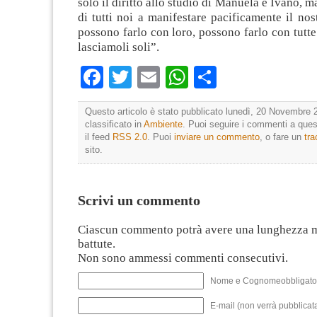
solo il diritto allo studio di Manuela e Ivano, ma
di tutti noi a manifestare pacificamente il nos
possono farlo con loro, possono farlo con tutte 
lasciamoli soli”.
Facebook
Twitter
Email
WhatsApp
Condividi
Questo articolo è stato pubblicato lunedì, 20 Novembre 
classificato in
Ambiente
. Puoi seguire i commenti a quest
il feed
RSS 2.0
. Puoi
inviare un commento
, o fare un
tr
sito.
Scrivi un commento
Ciascun commento potrà avere una lunghezza 
battute.
Non sono ammessi commenti consecutivi.
Nome e Cognomeobbligato
E-mail (non verrà pubblicata