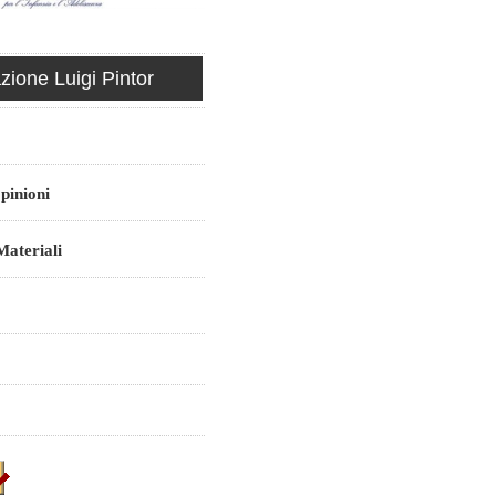
ione Luigi Pintor
pinioni
ateriali