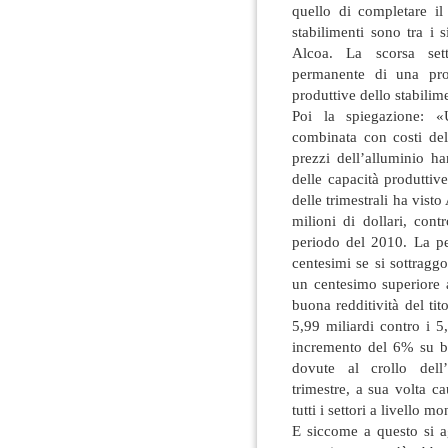
quello di completare i
stabilimenti sono tra i s
Alcoa. La scorsa set
permanente di una pro
produttive dello stabili
Poi la spiegazione: «
combinata con costi del
prezzi dell’alluminio h
delle capacità produttiv
delle trimestrali ha vist
milioni di dollari, cont
periodo del 2010. La pe
centesimi se si sottragg
un centesimo superiore a
buona redditività del tito
5,99 miliardi contro i 5
incremento del 6% su b
dovute al crollo dell
trimestre, a sua volta ca
tutti i settori a livello mo
E siccome a questo si a