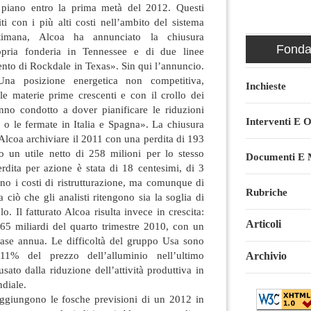
l piano entro la prima metà del 2012. Questi
iti con i più alti costi nell’ambito del sistema
timana, Alcoa ha annunciato la chiusura
Fondaz
pria fonderia in Tennessee e di due linee
mento di Rockdale in Texas». Sin qui l’annuncio.
Una posizione energetica non competitiva,
Inchieste
le materie prime crescenti e con il crollo dei
anno condotto a dover pianificare le riduzioni
Interventi E O
e o le fermate in Italia e Spagna». La chiusura
o Alcoa archiviare il 2011 con una perdita di 193
ro un utile netto di 258 milioni per lo stesso
Documenti E M
rdita per azione è stata di 18 centesimi, di 3
ono i costi di ristrutturazione, ma comunque di
Rubriche
 ciò che gli analisti ritengono sia la soglia di
lo. Il fatturato Alcoa risulta invece in crescita:
Articoli
,65 miliardi del quarto trimestre 2010, con un
ase annua. Le difficoltà del gruppo Usa sono
’11% del prezzo dell’alluminio nell’ultimo
Archivio
usato dalla riduzione dell’attività produttiva in
ndiale.
ggiungono le fosche previsioni di un 2012 in