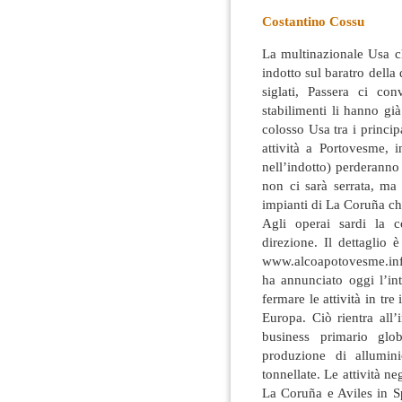
Costantino Cossu
La multinazionale Usa c
indotto sul baratro della 
siglati, Passera ci co
stabilimenti li hanno gi
colosso Usa tra i princip
attività a Portovesme,
nell’indotto) perderann
non ci sarà serrata, ma 
impianti di La Coruña ch
Agli operai sardi la c
direzione. Il dettaglio 
www.alcoapotovesme.inf
ha annunciato oggi l’int
fermare le attività in tr
Europa. Ciò rientra all’
business primario glob
produzione di allumi
tonnellate. Le attività ne
La Coruña e Aviles in Sp