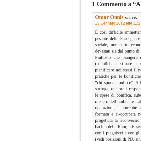
1 Commento a “Al
Omar Onnis
scrive:
13 Gennaio 2012 alle 11:2
È così difficile ammetter
pesante della Sardegna è 
sociale, non certo econo
devastati sia dal punto di 
Piuttosto che piangere e
(suppliche destinate a 
pianificare noi stessi il
pratiche per le bonifiche
“chi sporca, pulisce”. A 
surroga, qualora i respon
le spese di bonifica, sub
mistero dell’ambiente ital
operazioni, si potrebbe 
formata e ri-occupata n
progettata la riconversio
bacino della Rhur, a Essen
con i piagnistei e con gl
(vedi posizioni di PD, sin