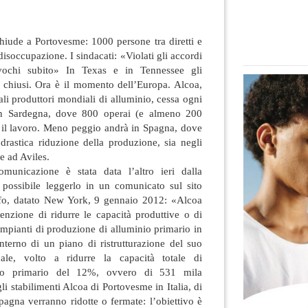
hiude a Portovesme: 1000 persone tra diretti e
disoccupazione. I sindacati: «Violati gli accordi
nvochi subito» In Texas e in Tennessee gli
à chiusi. Ora è il momento
dell’Europa. Alcoa,
ali produttori mondiali di alluminio, cessa ogni
 in Sardegna, dove 800 operai (e almeno 200
o il lavoro. Meno peggio andrà in Spagna, dove
drastica riduzione della produzione, sia negli
e ad Aviles.
omunicazione è stata data l’altro ieri dalla
è possibile leggerlo in un comunicato sul sito
o, datato New York, 9 gennaio 2012: «Alcoa
enzione di ridurre le capacità produttive o di
e impianti di produzione di alluminio primario in
interno di un piano di ristrutturazione del suo
ale, volto a ridurre la capacità totale di
nio primario del 12%, ovvero di 531 mila
gli stabilimenti Alcoa di Portovesme in Italia, di
agna verranno ridotte o fermate: l’obiettivo è