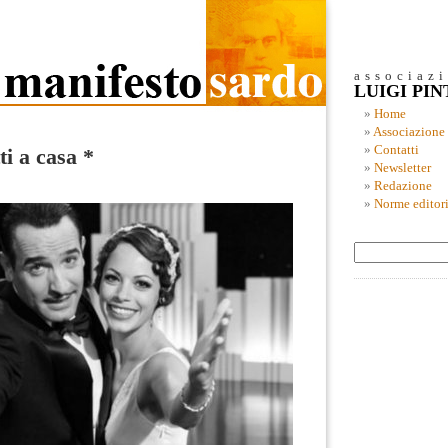
associaz
LUIGI PI
Home
Associazione
Contatti
i a casa *
Newsletter
Redazione
Norme editori