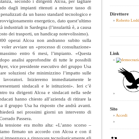
tanza, secondo i dirigenti Alcoa, per tagliare
do dagli impianti ritenuti a minore tasso di
Direttore
i, penalizzati da un basso standard tecnologico e
provvigionamento energetico, dato quest’ultimo
Roberto Lod
tà industriali in Sardegna (l’insularità è, a causa
costo dei trasporti, un handicap notevolissimo).
800 operai Alcoa non andranno subito sulla
i voler avviare un «processo di consultazione»
Link
 massimo entro 6 mesi, l’impianto. «Questa
dopo analisi approfondite di tutte le possibili
 Ayer, vice presidente esecutivo del gruppo Usa
re soluzioni che minimizzino l’impatto sulle
 lavoratori. Inizieremo immediatamente le
resentanti sindacali e le istituzioni». Ieri c’è
ntro tra dirigenti Alcoa e sindacati nella sede
ndacati hanno chiesto all’azienda di ritirare la
ma il gruppo Usa ha risposto che andrà avanti.
Sito
hiederà nei prossimi giorni un intervento di
Accedi
Corrado Passera.
i la tensione era molto alta: «L’anno scorso –
biamo firmato un accordo con Alcoa e con il
 si impegnava a rinnovare tecnologicamente gli