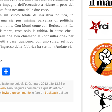
n impegno dell’esecutivo a ridurre il peso del
ta fatta nessuna delle due cose.
 un vuoto totale di iniziativa politica, in
i una sia pur minima parvenza di politiche
esto nome. Con Monti come con Berlusconi». La
 morta, resta solo la rabbia. In attesa che i
lla che loro chiamano la «consultazione» per
utti a casa, qualcuno, con uno spray, sul logo
ingresso della fabbrica ha scritto: «Andate via,
12
k
r
ail
WhatsApp
Condividi
bblicato mercoledì, 11 Gennaio 2012 alle 13:55 e
avoro
. Puoi seguire i commenti a questo articolo
oi
inviare un commento
, o fare un
trackback
dal tuo