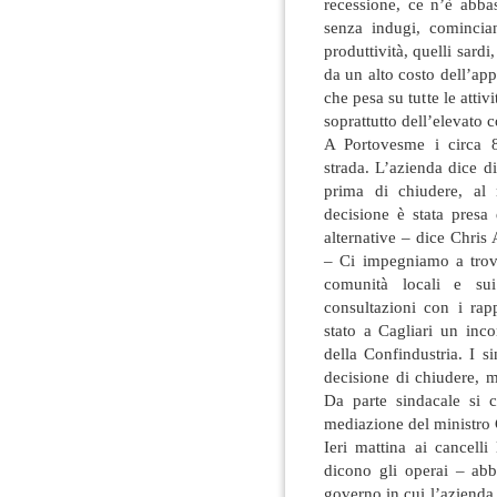
recessione, ce n’è abbas
senza indugi, comincian
produttività, quelli sard
da un alto costo dell’ap
che pesa su tutte le attivi
soprattutto dell’elevato 
A Portovesme i circa 
strada. L’azienda dice d
prima di chiudere, al
decisione è stata presa 
alternative – dice Chris
– Ci impegniamo a trova
comunità locali e sui
consultazioni con i rapp
stato a Cagliari un inco
della Confindustria. I si
decisione di chiudere, 
Da parte sindacale si c
mediazione del ministro 
Ieri mattina ai cancell
dicono gli operai – ab
governo in cui l’azienda