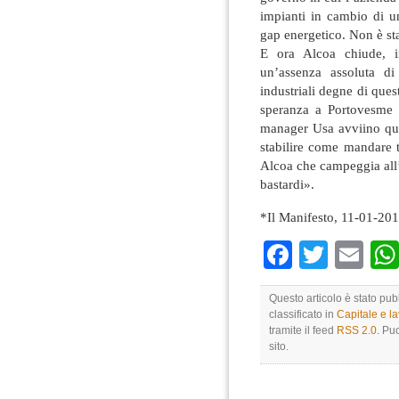
impianti in cambio di u
gap energetico. Non è sta
E ora Alcoa chiude, in
un’assenza assoluta d
industriali degne di qu
speranza a Portovesme è
manager Usa avviino que
stabilire come mandare t
Alcoa che campeggia all’
bastardi».
*Il Manifesto, 11-01-20
Faceboo
Twitte
Em
Questo articolo è stato pu
classificato in
Capitale e l
tramite il feed
RSS 2.0
. Pu
sito.