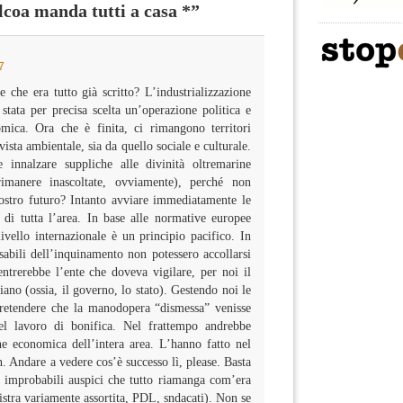
coa manda tutti a casa *”
7
e che era tutto già scritto? L’industrializzazione
stata per precisa scelta un’operazione politica e
mica. Ora che è finita, ci rimangono territori
vista ambientale, sia da quello sociale e culturale.
 innalzare suppliche alle divinità oltremarine
rimanere inascoltate, ovviamente), perché non
 nostro futuro? Intanto avviare immediatamente le
 di tutta l’area. In base alle normative europee
livello internazionale è un principio pacifico. In
sabili dell’inquinamento non potessero accollarsi
entrerebbe l’ente che doveva vigilare, per noi il
iano (ossia, il governo, lo stato). Gestendo noi le
pretendere che la manodopera “dismessa” venisse
el lavoro di bonifica. Nel frattempo andrebbe
ne economica dell’intera area. L’hanno fatto nel
. Andare a vedere cos’è successo lì, please. Basta
i improbabili auspici che tutto riamanga com’era
istra variamente assortita, PDL, sndacati). Non se