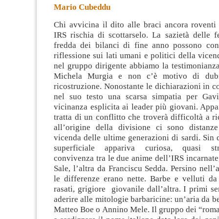
Mario Cubeddu
Chi avvicina il dito alle braci ancora roventi
IRS rischia di scottarselo. La sazietà delle 
fredda dei bilanci di fine anno possono con
riflessione sui lati umani e politici della vicen
nel gruppo dirigente abbiamo
la testimonianza
Michela Murgia e non c’è motivo di dubi
ricostruzione. Nonostante le dichiarazioni in c
nel suo testo una scarsa simpatia per Gav
vicinanza esplicita ai leader più giovani. Appa
tratta di un conflitto che troverà difficoltà a 
all’origine della divisione ci sono distanze
vicenda delle ultime generazioni di sardi. Sin
superficiale appariva curiosa, quasi str
convivenza tra le due anime dell’IRS incarnat
Sale, l’altra da Franciscu Sedda. Persino nell’a
le differenze erano nette. Barbe e velluti da
rasati, grigiore giovanile dall’altra. I primi 
aderire alle mitologie barbaricine: un’aria da be
Matteo Boe o Annino Mele. Il gruppo dei “roman