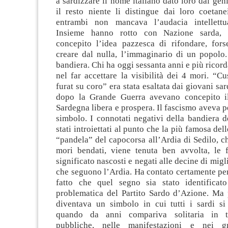
a sardizzare il nome italiano dato loro dai geni
il resto niente li distingue dai loro coetane
entrambi non mancava l’audacia intellettua
Insieme hanno rotto con Nazione sarda, 
concepito l’idea pazzesca di rifondare, forse
creare dal nulla, l’immaginario di un popolo.
bandiera. Chi ha oggi sessanta anni e più ricord
nel far accettare la visibilità dei 4 mori. “C
furat su coro” era stata esaltata dai giovani sa
dopo la Grande Guerra avevano concepito i
Sardegna libera e prospera. Il fascismo aveva p
simbolo. I connotati negativi della bandiera 
stati introiettati al punto che la più famosa del
“pandela” del capocorsa all’Ardia di Sedilo, ch
mori bendati, viene tenuta ben avvolta, le f
significato nascosti e negati alle decine di migli
che seguono l’Ardia. Ha contato certamente per
fatto che quel segno sia stato identificat
problematica del Partito Sardo d’Azione. Ma
diventava un simbolo in cui tutti i sardi si
quando da anni compariva solitaria in t
pubbliche, nelle manifestazioni e nei gr