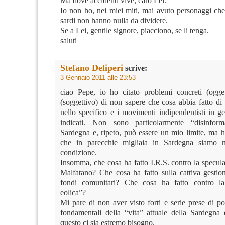
Ma dove accidenti vive, caro Lei.
Io non ho, nei miei miti, mai avuto personaggi che
sardi non hanno nulla da dividere.
Se a Lei, gentile signore, piacciono, se li tenga.
saluti
Stefano Deliperi
scrive:
3 Gennaio 2011 alle 23:53
ciao Pepe, io ho citato problemi concreti (oggett
(soggettivo) di non sapere che cosa abbia fatto di
nello specifico e i movimenti indipendentisti in g
indicati. Non sono particolarmente “disinfor
Sardegna e, ripeto, può essere un mio limite, ma h
che in parecchie migliaia in Sardegna siamo 
condizione.
Insomma, che cosa ha fatto I.R.S. contro la specula
Malfatano? Che cosa ha fatto sulla cattiva gestion
fondi comunitari? Che cosa ha fatto contro la
eolica”?
Mi pare di non aver visto forti e serie prese di p
fondamentali della “vita” attuale della Sardegna
questo ci sia estremo bisogno.