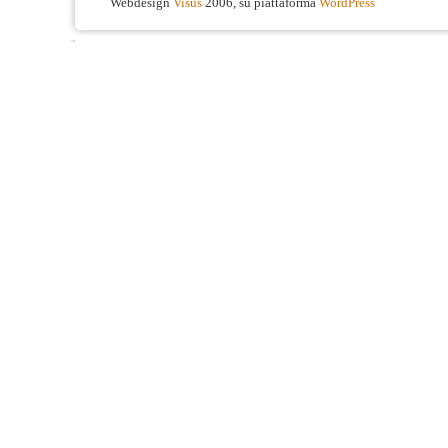
Webdesign
Visus
2006, su piattaforma
WordPress