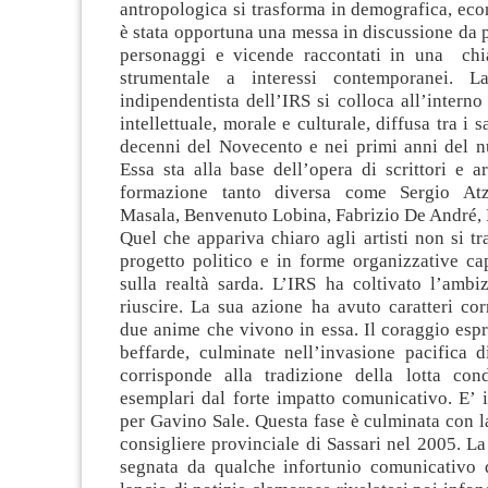
antropologica si trasforma in demografica, eco
è stata opportuna una messa in discussione da p
personaggi e vicende raccontati in una chi
strumentale a interessi contemporanei. La
indipendentista dell’IRS si colloca all’interno
intellettuale, morale e culturale, diffusa tra i s
decenni del Novecento e nei primi anni del n
Essa sta alla base dell’opera di scrittori e art
formazione tanto diversa come Sergio Atz
Masala, Benvenuto Lobina, Fabrizio De André, 
Quel che appariva chiaro agli artisti non si t
progetto politico e in forme organizzative ca
sulla realtà sarda. L’IRS ha coltivato l’ambi
riuscire. La sua azione ha avuto caratteri cor
due anime che vivono in essa. Il coraggio espr
beffarde, culminate nell’invasione pacifica d
corrisponde alla tradizione della lotta con
esemplari dal forte impatto comunicativo. E’ i
per Gavino Sale. Questa fase è culminata con l
consigliere provinciale di Sassari nel 2005. La 
segnata da qualche infortunio comunicativo 