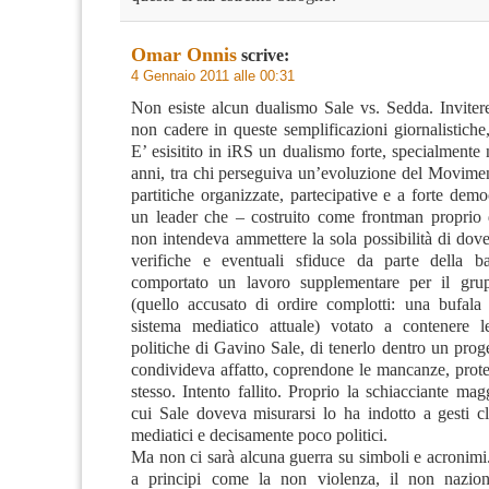
Omar Onnis
scrive:
4 Gennaio 2011 alle 00:31
Non esiste alcun dualismo Sale vs. Sedda. Inviter
non cadere in queste semplificazioni giornalistiche,
E’ esisitito in iRS un dualismo forte, specialmente 
anni, tra chi perseguiva un’evoluzione del Movime
partitiche organizzate, partecipative e a forte demo
un leader che – costruito come frontman proprio
non intendeva ammettere la sola possibilità di dove
verifiche e eventuali sfiduce da parte della b
comportato un lavoro supplementare per il grup
(quello accusato di ordire complotti: una bufal
sistema mediatico attuale) votato a contenere l
politiche di Gavino Sale, di tenerlo dentro un prog
condivideva affatto, coprendone le mancanze, prot
stesso. Intento fallito. Proprio la schiacciante ma
cui Sale doveva misurarsi lo ha indotto a gesti c
mediatici e decisamente poco politici.
Ma non ci sarà alcuna guerra su simboli e acronimi
a principi come la non violenza, il non nazion