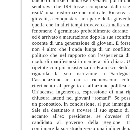
lancio di notizie clamorose rivelatesi poi info
sembrava che IRS fosse scomparso dalla sce
realtà una trasformazione radicale. Riusciva 
giovani, a conquistare una parte della giovent
quella che in altri tempi trovava casa nella sini
fenomeno è germinato probabilmente durante g
ed è arrivato a maturazione dopo la sua sconfitt
cocente di una generazione di giovani. E forse 
non è altro che l’onda lunga di un conflitto 
politico che nel rapporto con l’esperienza d
modo di manifestarsi in maniera più chiara. U
ripetute con più insistenza da Franciscu Sedd
riguarda la sua iscrizione a Sardegna
l’associazione in cui si riconoscono co
riferimento al progetto e all’azione politica
Un’accusa ingenerosa, espressione di una ri
chiusura latenti nei giovani “romani”. Se pos
un pronostico, in conclusione, si può immagi
Sale sia destinato a trovare il suo spazio di
accanto all’ex presidente, se dovesse r
candidato al governo della Regione. L
continuare la sua strada verso una indipenden