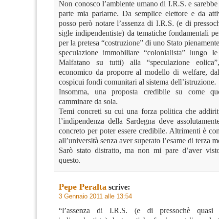
Non conosco l’ambiente umano di I.R.S. e sarebbe
parte mia parlarne. Da semplice elettore e da atti
posso però notare l’assenza di I.R.S. (e di pressoch
sigle indipendentiste) da tematiche fondamentali p
per la pretesa “costruzione” di uno Stato pienament
speculazione immobiliare “colonialista” lungo le
Malfatano su tutti) alla “speculazione eolica
economico da proporre al modello di welfare, dal
cospicui fondi comunitari al sistema dell’istruzione.
Insomma, una proposta credibile su come que
camminare da sola.
Temi concreti su cui una forza politica che addiri
l’indipendenza della Sardegna deve assolutamente
concreto per poter essere credibile. Altrimenti è c
all’università senza aver superato l’esame di terza m
Sarò stato distratto, ma non mi pare d’aver visto
questo.
Pepe Peralta
scrive:
3 Gennaio 2011 alle 13:54
“l’assenza di I.R.S. (e di pressochè quasi 