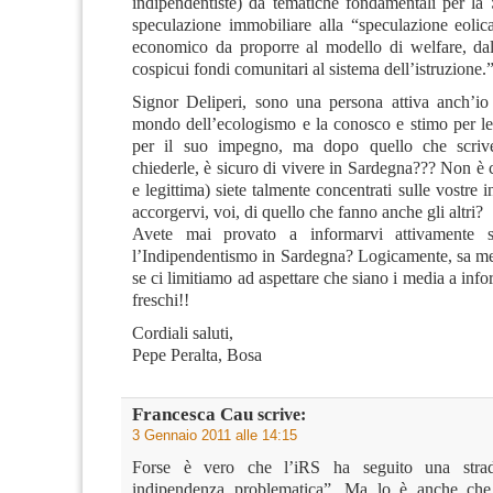
indipendentiste) da tematiche fondamentali per la 
speculazione immobiliare alla “speculazione eolic
economico da proporre al modello di welfare, dal
cospicui fondi comunitari al sistema dell’istruzione.
Signor Deliperi, sono una persona attiva anch’i
mondo dell’ecologismo e la conosco e stimo per le 
per il suo impegno, ma dopo quello che scri
chiederle, è sicuro di vivere in Sardegna??? Non è c
e legittima) siete talmente concentrati sulle vostre i
accorgervi, voi, di quello che fanno anche gli altri?
Avete mai provato a informarvi attivamente 
l’Indipendentismo in Sardegna? Logicamente, sa me
se ci limitiamo ad aspettare che siano i media a in
freschi!!
Cordiali saluti,
Pepe Peralta, Bosa
Francesca Cau
scrive:
3 Gennaio 2011 alle 14:15
Forse è vero che l’iRS ha seguito una stra
indipendenza problematica”. Ma lo è anche che