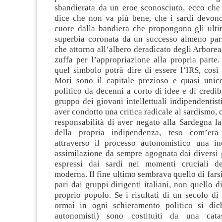
sbandierata da un eroe sconosciuto, ecco che 
dice che non va più bene, che i sardi devono 
cuore dalla bandiera che propongono gli ultim
superbia coronata da un successo almeno parz
che attorno all’albero deradicato degli Arborea
zuffa per l’appropriazione alla propria parte
quel simbolo potrà dire di essere l’IRS, così
Mori sono il capitale prezioso e quasi uni
politico da decenni a corto di idee e di credibi
gruppo dei giovani intellettuali indipendentisti
aver condotto una critica radicale al sardismo, c
responsabilità di aver negato alla Sardegna l
della propria indipendenza, teso com’era
attraverso il processo autonomistico una i
assimilazione da sempre agognata dai diversi 
espressi dai sardi nei momenti cruciali de
moderna. Il fine ultimo sembrava quello di fars
pari dai gruppi dirigenti italiani, non quello d
proprio popolo. Se i risultati di un secolo di
ormai in ogni schieramento politico si dic
autonomisti) sono costituiti da una cat