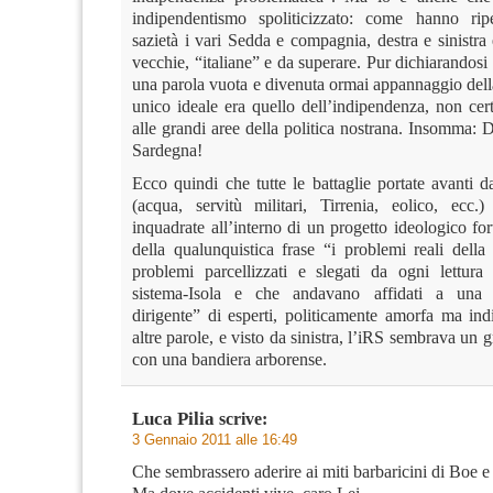
indipendentismo spoliticizzato: come hanno ripe
sazietà i vari Sedda e compagnia, destra e sinistra
vecchie, “italiane” e da superare. Pur dichiarandosi 
una parola vuota e divenuta ormai appannaggio della
unico ideale era quello dell’indipendenza, non cer
alle grandi aree della politica nostrana. Insomma: D
Sardegna!
Ecco quindi che tutte le battaglie portate avanti d
(acqua, servitù militari, Tirrenia, eolico, ecc
inquadrate all’interno di un progetto ideologico f
della qualunquistica frase “i problemi reali della
problemi parcellizzati e slegati da ogni lettura 
sistema-Isola e che andavano affidati a una
dirigente” di esperti, politicamente amorfa ma ind
altre parole, e visto da sinistra, l’iRS sembrava un g
con una bandiera arborense.
Luca Pilia
scrive:
3 Gennaio 2011 alle 16:49
Che sembrassero aderire ai miti barbaricini di Boe