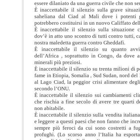
essere dilaniato da una guerra civile che non se
È inaccettabile il silenzio sulla grave situa
saheliana dal Ciad al Mali dove i potenti g
potrebbero costituirsi in un nuovo Califfato del
È inaccettabile il silenzio sulla situazione 
dov’è in atto uno scontro di tutti contro tutti, 
nostra maledetta guerra contro Gheddafi.
È inaccettabile il silenzio su quanto avv
dell’Africa , soprattutto in Congo, da dove a
minerali più preziosi.
È inaccettabile il silenzio su trenta milioni di 
fame in Etiopia, Somalia , Sud Sudan, nord del
al Lago Ciad, la peggior crisi alimentare degl
secondo l’ONU.
È inaccettabile il silenzio sui cambiamenti cli
che rischia a fine secolo di avere tre quarti de
non abitabile.
È inaccettabile il silenzio sulla vendita italian
e leggere a questi paesi che non fanno che inc
sempre più feroci da cui sono costretti a fug
profughi. (Lo scorso anno l’Italia ha esport