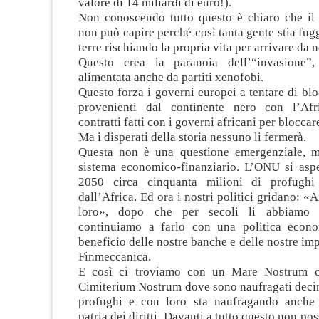
valore di 14 miliardi di euro!).
Non conoscendo tutto questo è chiaro che il 
non può capire perché così tanta gente stia fug
terre rischiando la propria vita per arrivare da n
Questo crea la paranoia dell’“invasione”,
alimentata anche da partiti xenofobi.
Questo forza i governi europei a tentare di blo
provenienti dal continente nero con l’Af
contratti fatti con i governi africani per bloccar
Ma i disperati della storia nessuno li fermerà.
Questa non è una questione emergenziale, ma
sistema economico-finanziario. L’ONU si aspet
2050 circa cinquanta milioni di profughi 
dall’Africa. Ed ora i nostri politici gridano: «
loro», dopo che per secoli li abbiamo s
continuiamo a farlo con una politica econ
beneficio delle nostre banche e delle nostre imp
Finmeccanica.
E così ci troviamo con un Mare Nostrum c
Cimiterium Nostrum dove sono naufragati decin
profughi e con loro sta naufragando anche
patria dei diritti. Davanti a tutto questo non p