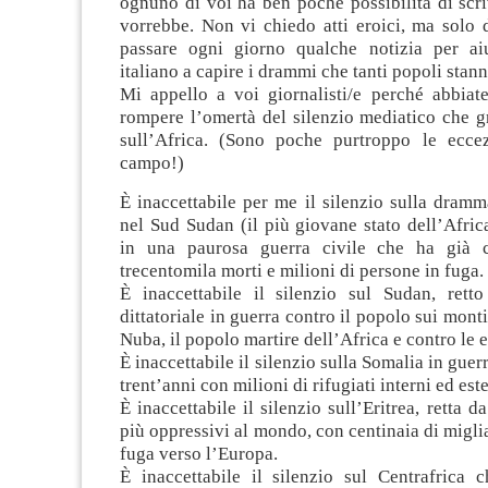
ognuno di voi ha ben poche possibilità di scr
vorrebbe. Non vi chiedo atti eroici, ma solo d
passare ogni giorno qualche notizia per ai
italiano a capire i drammi che tanti popoli stan
Mi appello a voi giornalisti/e perché abbiate
rompere l’omertà del silenzio mediatico che g
sull’Africa. (Sono poche purtroppo le ecce
campo!)
È inaccettabile per me il silenzio sulla dramm
nel Sud Sudan (il più giovane stato dell’Afric
in una paurosa guerra civile che ha già 
trecentomila morti e milioni di persone in fuga.
È inaccettabile il silenzio sul Sudan, ret
dittatoriale in guerra contro il popolo sui mont
Nuba, il popolo martire dell’Africa e contro le e
È inaccettabile il silenzio sulla Somalia in guerr
trent’anni con milioni di rifugiati interni ed este
È inaccettabile il silenzio sull’Eritrea, retta 
più oppressivi al mondo, con centinaia di miglia
fuga verso l’Europa.
È inaccettabile il silenzio sul Centrafrica 