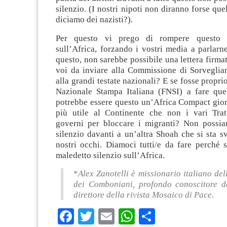
silenzio. (I nostri nipoti non diranno forse que
diciamo dei nazisti?).
Per questo vi prego di rompere questo s
sull’Africa, forzando i vostri media a parlarne
questo, non sarebbe possibile una lettera firmat
voi da inviare alla Commissione di Sorveglia
alla grandi testate nazionali? E se fosse propri
Nazionale Stampa Italiana (FNSI) a fare qu
potrebbe essere questo un’Africa Compact gior
più utile al Continente che non i vari Tratt
governi per bloccare i migranti? Non possi
silenzio davanti a un’altra Shoah che si sta s
nostri occhi. Diamoci tutti/e da fare perché 
maledetto silenzio sull’Africa.
*
Alex Zanotelli è missionario italiano de
dei Comboniani, profondo conoscitore de
direttore della rivista Mosaico di Pace
.
Facebook
Twitter
Email
WhatsApp
Condividi