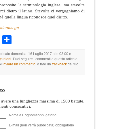
proposito la terminologia inglese, ma stavolta
ci dietro il latino. Stavolta ci vergogniamo di
hé quella lingua riconosce quel diritto.
– micromega
k
r
ail
WhatsApp
Condividi
bblicato domenica, 16 Luglio 2017 alle 03:00 e
Opinioni
. Puoi seguire i commenti a questo articolo
oi
inviare un commento
, o fare un
trackback
dal tuo
to
avere una lunghezza massima di 1500 battute.
nti consecutivi.
Nome e Cognomeobbligatorio
E-mail (non verrà pubblicata) obbligatorio