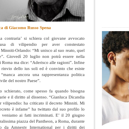
uca di Giacomo Russo Spena
ola contraria’ si schiera col giovane avvocato
usa di vilipendio per aver constestato
 Minniti-Orlando: “Mi unisco al suo reato, quel
”. Giovedì 20 luglio non potrà essere nella
 Roma ma dice: “Aderisco alle ragioni”. Infine
l rinvio dello ius soli ed è convinto che esiste
a “manca ancora una rappresentanza politica
vile del nostro Paese”.
to schierato, come spesso fa quando bisogna
arie e il diritto al dissenso. “Gianluca Dicandia
 vilipendio: ha criticato il decreto Minniti. Mi
decreto è infame” ha twittato dal suo profilo lo
 veniamo ai fatti incriminati. E’ il 20 giugno
ralissima piazza del Pantheon, a Roma, durante
da Amnesty International per i diritti dei