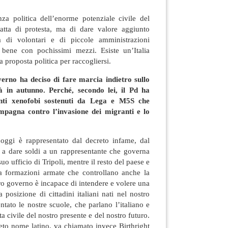
a politica dell’enorme potenziale civile del
atta di protesta, ma di dare valore aggiunto
tà di volontari e di piccole amministrazioni
bene con pochissimi mezzi. Esiste un’Italia
a proposta politica per raccogliersi.
erno ha deciso di fare marcia indietro sullo
rà in autunno. Perché, secondo lei, il Pd ha
tinti xenofobi sostenuti da Lega e M5S che
pagna contro l’invasione dei migranti e lo
 oggi è rappresentato dal decreto infame, dal
a a dare soldi a un rappresentante che governa
suo ufficio di Tripoli, mentre il resto del paese e
a formazioni armate che controllano anche la
tro governo è incapace di intendere e volere una
 posizione di cittadini italiani nati nel nostro
tato le nostre scuole, che parlano l’italiano e
a civile del nostro presente e del nostro futuro.
eto nome latino, va chiamato invece Birthright