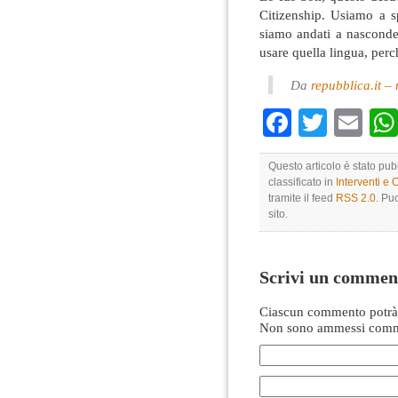
Citizenship. Usiamo a s
siamo andati a nasconder
usare quella lingua, perc
Da
repubblica.it 
Faceboo
Twitte
Em
Questo articolo è stato pu
classificato in
Interventi e 
tramite il feed
RSS 2.0
. Pu
sito.
Scrivi un commen
Ciascun commento potrà 
Non sono ammessi comme