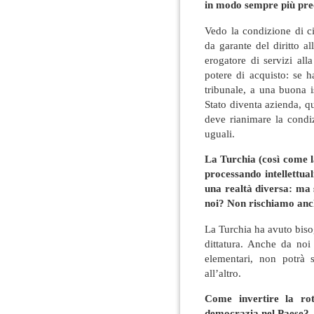
in modo sempre più pr
Vedo la condizione di ci
da garante del diritto all
erogatore di servizi alla
potere di acquisto: se 
tribunale, a una buona i
Stato diventa azienda, q
deve rianimare la condi
uguali.
La Turchia (così come la
processando intellettual
una realtà diversa: ma 
noi? Non rischiamo anch
La Turchia ha avuto biso
dittatura. Anche da noi 
elementari, non potrà 
all’altro.
Come invertire la rot
democrazia nel Paese?