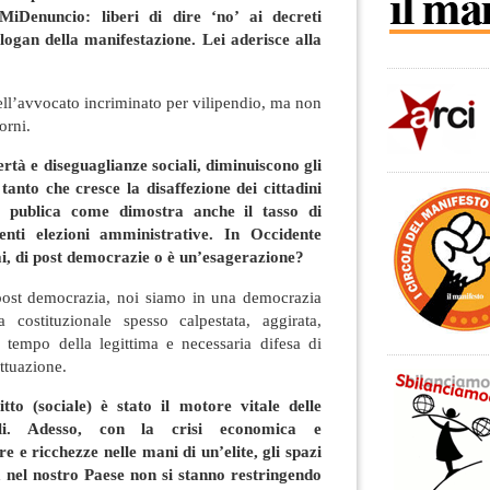
MiDenuncio: liberi di dire ‘no’ ai decreti
logan della manifestazione. Lei aderisce alla
dell’avvocato incriminato per vilipendio, ma non
orni.
à e diseguaglianze sociali, diminuiscono gli
tanto che cresce la disaffezione dei cittadini
es publica come dimostra anche il tasso di
enti elezioni amministrative. In Occidente
, di post democrazie o è un’esagerazione?
post democrazia, noi siamo in una democrazia
 costituzionale spesso calpestata, aggirata,
 tempo della legittima e necessaria difesa di
attuazione.
tto (sociale) è stato il motore vitale delle
ali. Adesso, con la crisi economica e
e e ricchezze nelle mani di un’elite, gli spazi
a nel nostro Paese non si stanno restringendo