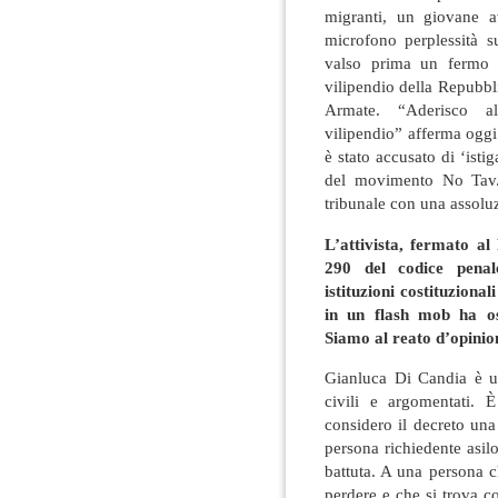
migranti, un giovane av
microfono perplessità s
valso prima un fermo 
vilipendio della Repubblic
Armate. “Aderisco al
vilipendio” afferma oggi
è stato accusato di ‘isti
del movimento No Tav. 
tribunale con una assoluz
L’attivista, fermato al
290 del codice penale
istituzioni costituzion
in un flash mob ha os
Siamo al reato d’opinio
Gianluca Di Candia è un
civili e argomentati.
considero il decreto una 
persona richiedente asil
battuta. A una persona c
perdere e che si trova co