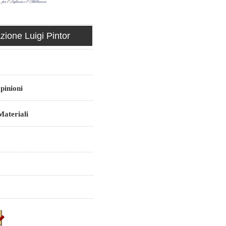
ione Luigi Pintor
pinioni
ateriali