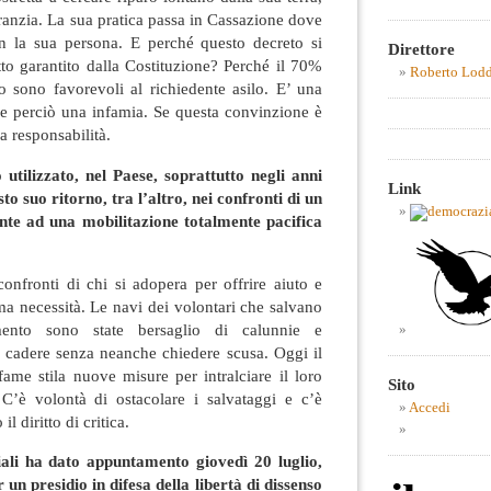
aranzia. La sua pratica passa in Cassazione dove
n la sua persona. E perché questo decreto si
Direttore
tto garantito dalla Costituzione? Perché il 70%
Roberto Lod
o sono favorevoli al richiedente asilo. E’ una
 e perciò una infamia. Se questa convinzione è
a responsabilità.
 utilizzato, nel Paese, soprattutto negli anni
Link
to suo ritorno, tra l’altro, nei confronti di un
nte ad una mobilitazione totalmente pacifica
onfronti di chi si adopera per offrire aiuto e
ema necessità. Le navi dei volontari che salvano
mento sono state bersaglio di calunnie e
i cadere senza neanche chiedere scusa. Oggi il
fame stila nuove misure per intralciare il loro
Sito
 C’è volontà di ostacolare i salvataggi e c’è
Accedi
l diritto di critica.
iali ha dato appuntamento giovedì 20 luglio,
un presidio in difesa della libertà di dissenso