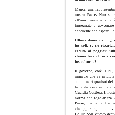
Manca una rappresentanz
nostro Paese. Non si tr
all’innumerevole attivi
impegnate a governare 
eccellente che aspetta un
Ultima domanda: il gov
ius soli, se ne riparle
ceduto ai peggiori is
stanno facendo una cam
ius culturae?
Il governo, cioè il PD,
ministro che va in Libi
solo i metri quadrati del 
la costa sono in mano 
Guardia Costiera. Il nos
norma che regolarizza la
Paese, che hanno frequen
che appartengono alla vit
Lo Ius Soli, questo desu