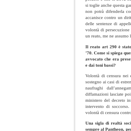
si toglie anche questa g
non potrà difenderla co
accanisce contro un diri
delle sentenze di appell
volontà di persecuzione
un reato, me ne assumo l
Il reato art 290 è stato
’70. Come si spiega ques
avvocato che era prese
e dai toni bassi?
Volontà di censura nei c
sostegno ai casi di estr
naufraghi dall’annega
diffamazioni lasciate po
ministero del decreto in
intervento di soccorso.
volontà di censura contro i
Una sigla di realtà soc
sempre al Pantheon, per 