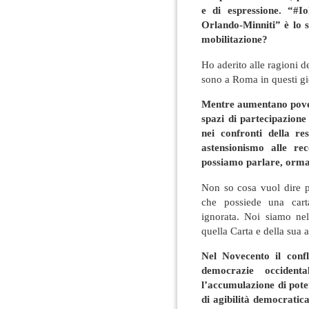
e di espressione. “#Io
Orlando-Minniti” è lo s
mobilitazione?
Ho aderito alle ragioni 
sono a Roma in questi gi
Mentre aumentano povert
spazi di partecipazione 
nei confronti della r
astensionismo alle rec
possiamo parlare, ormai
Non so cosa vuol dire 
che possiede una carta
ignorata. Noi siamo nel
quella Carta e della sua 
Nel Novecento il confli
democrazie occident
l’accumulazione di poter
di agibilità democratic