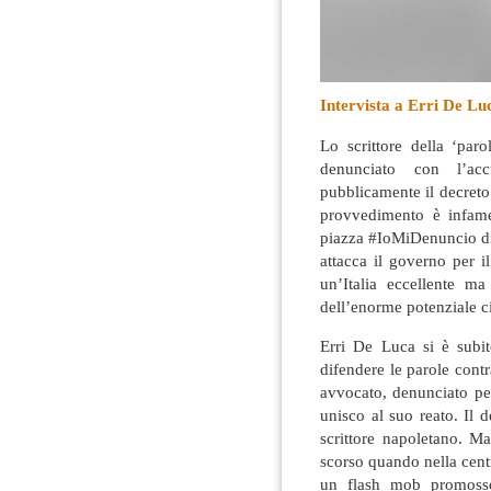
Intervista a Erri De L
Lo scrittore della ‘par
denunciato con l’acc
pubblicamente il decreto
provvedimento è infame
piazza #IoMiDenuncio di
attacca il governo per i
un’Italia eccellente m
dell’enorme potenziale ci
Erri De Luca si è subi
difendere le parole contr
avvocato, denunciato per
unisco al suo reato. Il 
scrittore napoletano. Ma
scorso quando nella cent
un flash mob promosso 