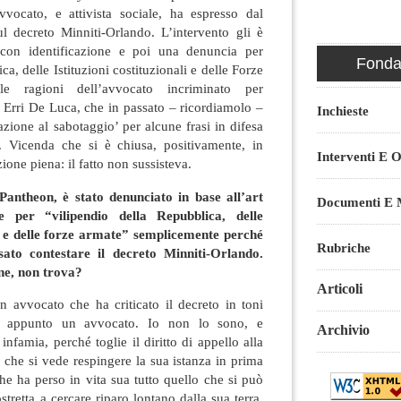
vocato, e attivista sociale, ha espresso dal
ul decreto Minniti-Orlando. L’intervento gli è
con identificazione e poi una denuncia per
Fondaz
a, delle Istituzioni costituzionali e delle Forze
le ragioni dell’avvocato incriminato per
 Erri De Luca, che in passato – ricordiamolo –
Inchieste
gazione al sabotaggio’ per alcune frasi in difesa
Vicenda che si è chiusa, positivamente, in
Interventi E O
ione piena: il fatto non sussisteva.
 Pantheon, è stato denunciato in base all’art
Documenti E M
 per “vilipendio della Repubblica, delle
ali e delle forze armate” semplicemente perché
Rubriche
ato contestare il decreto Minniti-Orlando.
ne, non trova?
Articoli
 avvocato che ha criticato il decreto in toni
 È appunto un avvocato. Io non lo sono, e
Archivio
infamia, perché toglie il diritto di appello alla
o che si vede respingere la sua istanza in prima
he ha perso in vita sua tutto quello che si può
stretta a cercare riparo lontano dalla sua terra,