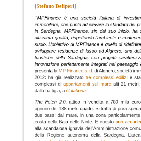
[Stefano Deliperi]
“
MPFinance è una società italiana di investim
immobiliare, che punta ad elevare lo standard dei pro
in Sardegna. MPFinance, sin dal suo inizio, ha c
altissima qualità, rispettando l’ambiente e contene
suolo. L’obiettivo di MPFinance è quello di ridefinire
sviluppare residenze di lusso ad Alghero, una dell
turistiche della Sardegna, con progetti caratteriz
innovazione perfettamente integrati nel paesaggio 
presenta la
MP Finance s.r.l.
di Alghero, società immo
2012: ha già realizzato
tre complessi edilizi
e st
complessi di
appartamenti sul mare
alti 21 metri,
dalla battigia, a
Calabona
.
The Fetch 2.0
, attico in vendita a 780 mila eur
ognuno dei 138 metri quadri.
Si tratta di pura
specul
due passi dal mare, in una zona particolarmente 
costa della Baia delle Ninfe.
E questo
può accade
alla scandalosa ignavia dell’Amministrazione com
della Regione autonoma della Sardegna.
L’are