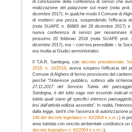
di conclusione della conferenza di servizi che ave
realizzazione del
palazzone
sul mare (nota prot.
dicembre 2017).
In qualche modo il Comune di Algh
di
metterci una pezza
, sospendendo l’efficacia 
(nota SUAPE n. 86869 del 28 dicembre 2017) e
nuova conferenza di servizi per riesaminare il
prossimo 20 febbraio 2018 (nota SUAPE prot. 
dicembre 2017), ma – com’era prevedibile – la Socie
era rivolta ai Giudici amministrativi.
Il T.A.R. Sardegna, con
decreto presidenziale, Se
2018, n. 16/2018
, aveva sospeso l’efficacia del 
Comune di Alghero di fermo provvisorio del cantiere 
perché “
l’interesse pubblico, sotteso alla richiest
27.11.2017 del Servizio Tutela del paesaggi
Sardegna, è del tutto vago non essendo indicati nell
tutela quali siano gli specifici interessi paesaggist
lesi dall’attività edilizia assentita
”.
In realtà, l’intere
dalla legge, tant’è che l’assenza di autorizzazione 
146 del decreto legislativo n. 42/2004 e s.m.i.
) in pr
area tutelata con vincolo ambientale costituisce un 
decreto legislativo n. 42/2004 e s.m.i.
).