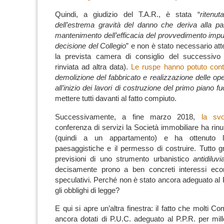
Quindi, a giudizio del T.A.R., è stata “
ritenu
dell’estrema gravità del danno che deriva alla par
mantenimento dell’efficacia del provvedimento impu
decisione del Collegio
” e non è stato necessario 
la prevista camera di consiglio del successivo
rinviata ad altra data).
Le ruspe hanno potuto cont
demolizione del fabbricato e realizzazione delle op
all’inizio dei lavori di costruzione del primo piano fu
mettere tutti davanti al fatto compiuto.
Successivamente, a fine marzo 2018,
la svo
conferenza di servizi la Società immobiliare ha rin
(quindi a un appartamento) e ha ottenuto le
paesaggistiche e il permesso di costruire.
Tutto g
previsioni di uno strumento urbanistico
antidiluvi
decisamente prono a ben concreti interessi econ
speculativi.
Perché non è stato ancora adeguato al 
gli obblighi di legge?
E qui si apre un’altra finestra: il fatto che molti C
ancora dotati di P.U.C. adeguato al P.P.R. per mill