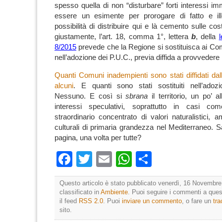
spesso quella di non “disturbare” forti interessi im
essere un esimente per prorogare di fatto e ill
possibilità di distribuire qui e là cemento sulle cos
giustamente,
l’art. 18, comma 1°, lettera
b
, della
8/2015
prevede che la Regione si sostituisca ai Co
nell’adozione dei P.U.C., previa diffida a provvedere
Quanti Comuni inadempienti sono stati diffidati da
alcuni
.
E quanti sono stati sostituiti nell’adoz
Nessuno.
E così si
sbrana
il territorio, un po’ al
interessi speculativi, soprattutto in casi co
straordinario concentrato di valori naturalistici, am
culturali di primaria grandezza nel Mediterraneo.
S
pagina, una volta per tutte?
Facebook
Twitter
Email
WhatsApp
Condividi
Questo articolo è stato pubblicato venerdì, 16 Novembre
classificato in
Ambiente
. Puoi seguire i commenti a quest
il feed
RSS 2.0
. Puoi
inviare un commento
, o fare un
tr
sito.