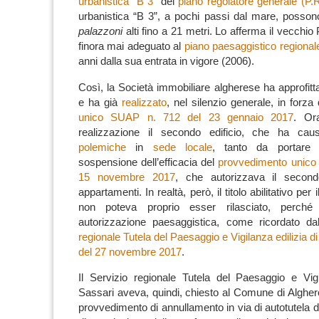
urbanistica “B 3”
del
piano regolatore generale (P.
urbanistica “B 3”, a pochi passi dal mare, possono
palazzoni
alti fino a 21 metri. Lo afferma il vecchio
finora mai adeguato al
piano paesaggistico regionale
anni dalla sua entrata in vigore (2006).
Così, la Società immobiliare algherese ha approfitt
e ha già
realizzato
, nel silenzio generale, in forza
unico SUAP n. 712 del 23 gennaio 2017
. Or
realizzazione il secondo edificio, che ha ca
polemiche
in
sede locale
, tanto da portare
sospensione dell’efficacia del
provvedimento unico
15 novembre 2017
, che autorizzava il secon
appartamenti.
In realtà, però, il titolo abilitativo per
non poteva proprio esser rilasciato, perch
autorizzazione paesaggistica, come ricordato d
regionale Tutela del Paesaggio e Vigilanza edilizia d
del 27 novembre 2017
.
Il Servizio regionale Tutela del Paesaggio e Vigi
Sassari aveva, quindi, chiesto al Comune di Alghero
provvedimento di annullamento in via di autotutela 